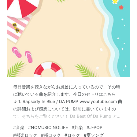
毎日音楽を聴きながらお風呂に入っているので、その時
に聴いている曲を紹介します。今日のセトリはこちら！
↓ 1. Rapsody In Blue / DA PUMP www.youtube.com 曲
の詳細および感想については、以前に書いていますの
で、そちらをご覧ください！ Da Best Of Da Pump アー
ティスト:DA PUMP avex trax Amazon 2. SUMMER
#
音楽
#
NOMUSIC,NOLIFE
#
邦楽
#
J-POP
TIME / NEWS www.youtube.com 「SUMMER TIME」は
#
邦楽ロック
#
邦ロック
#
ロック
#
夏ソング