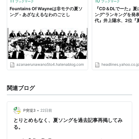
11
10
ブックマーク
ブックマーク
Fountains Of Wayneは非モテの夏ソ
『CD＆DLでーた』夏
ング - あざなえるなわのごとし
ング”ランキングを発
代』井上陽水、2位『
は!? （ファミ通.com）
ース
azanaerunawano5to4.hatenablog.com
headlines.yahoo.co.j
関連ブログ
•
P突堤3
22日前
とりとめもなく、夏ソングを過去記事再掲してみ
る。