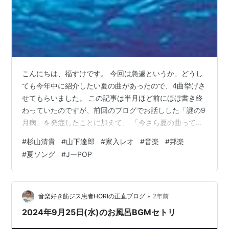
こんにちは、福すけです。 今回は急遽というか、どうし
ても今年中に紹介したい夏の曲があったので、4曲挙げさ
せてもらいました。 この記事は半月ほど前にほぼ書き終
わっていたのですが、前回のブログでお話しした「謎の9
月病」を発症したことに加えて、 「今さら夏の曲ってど
うなの？」みたいな脳の声に惑わされてしまい、何とな
#
杉山清貴
#
山下達郎
#
家入レオ
#
音楽
#
邦楽
く公開できずにいました。 ただ、「好きなことを自由に
#
夏ソング
#
JーPOP
書きたいと思ってこのブログを始めた」ことを思い出す
と、あまり常識とか思い込みに囚われるのは嫌だなと思
って、今回思い切って出すことにしました。 一昨日から
10月に入り季節的にズレがあるとは思いますが、よかっ
•
音楽好き筋ジス患者HORIの正直ブログ
2年前
たら聴いてみてください。 【目次】…
2024年9月25日(水)のお風呂BGMセトリ