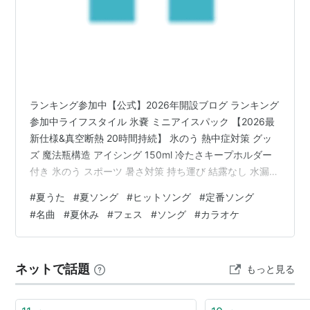
ランキング参加中【公式】2026年開設ブログ ランキング
参加中ライフスタイル 氷嚢 ミニアイスパック 【2026最
新仕様&真空断熱 20時間持続】 氷のう 熱中症対策 グッ
ズ 魔法瓶構造 アイシング 150ml 冷たさキープホルダー
付き 氷のう スポーツ 暑さ対策 持ち運び 結露なし 水漏れ
防止 繰り返し利用 冷却グッズ 冷温スティック ひんやり
#
夏うた
#
夏ソング
#
ヒットソング
#
定番ソング
冷やす 通学 通勤 屋外作業 アウトドア ギフト ブルー
#
名曲
#
夏休み
#
フェス
#
ソング
#
カラオケ
Vootic Amazon タオルケット シングル 夏用 ひんやり 接
触冷感 【Q-max値>0.5】ブランケット 夏用掛け布団 冷
感ケット クールケット リバーシブル 吸水速乾 丸洗い 冷
ネットで話題
もっと見る
房…