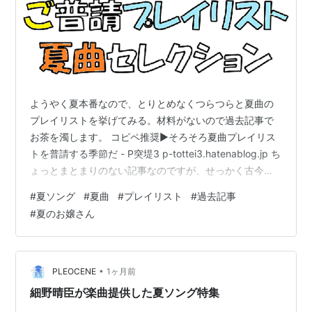
ようやく夏本番なので、とりとめなくつらつらと夏曲の
プレイリストを挙げてみる。材料がないので過去記事で
お茶を濁します。 コピペ推奨▶そろそろ夏曲プレイリス
トを普請する季節だ - P突堤3 p-tottei3.hatenablog.jp ち
ょっとまとまりのない記事なのですが、せっかく古今東
西往年の曲が入っているのでご容赦ください。これに足
#
夏ソング
#
夏曲
#
プレイリスト
#
過去記事
すとすれば 51.少女レイ/みきとPを付け加えたいと思いま
#
夏のお嬢さん
す。 まあ昭和世代に刺さるようなクラシックなチョイス
のプレイリストではありますが曲の列挙をみると心がア
ガる⤴という人は一定数いますので「へそ出し魅惑のマー
メイド」でこの夏を乗り切っていきましょう。 榊原郁
•
PLEOCENE
1ヶ月前
恵…
細野晴臣が楽曲提供した夏ソング特集