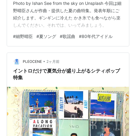
Photo by Ishan See from the sky on Unsplash 今回は細
野晴臣さんが作曲・提供した夏の曲特集。発表年順にご
紹介します。ギンギンに冷えた かき氷でも食べながら楽
しんでください。それでは、いってみましょう。
#
細野晴臣
#
夏ソング
#
歌謡曲
#
80年代アイドル
•
PLEOCENE
2ヶ月前
イントロだけで夏気分が盛り上がるシティポップ
特集