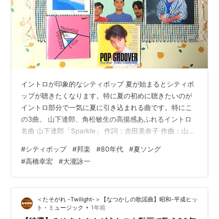
イントロが印象的なシティポップ 夏が始まるとシティポ
ップが聴きたくなります。特に夏の初めに聴きたいのが
イントロ部分で一気に夏に引き込まれる曲です。特にこ
の3曲。 山下達郎、角松敏生の高揚感あふれるイントロ
名曲 山下達郎「Sparkle」 作詞：吉田美奈子 作曲：山下
達郎 1982年1月発売のアルバム「FOR YOU」収録曲誰が
#
シティポップ
#
邦楽
#
80年代
#
夏ソング
なんと言おうとこの曲は外せません。 杏里「Windy
#
高橋幸宏
#
大瀧詠一
Summer 」 作詞・作曲・編曲：角松敏生 1983年12月発
売のアルバム「Timely!!」収録曲この曲のイントロも最
高！ワンダフル 角松敏生「Sea Line "RIE"」 作曲：角松
＜たそがれ -Twilight-＞【なつかしの歌謡曲】昭和-平成ヒッ
敏生 1987年7月発売のア…
•
ト・ミュージック
1年前