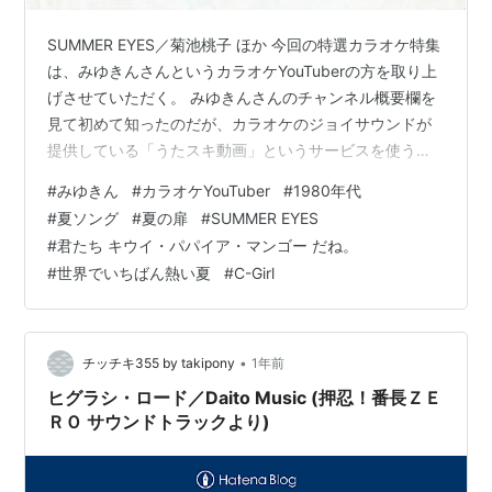
SUMMER EYES／菊池桃子 ほか 今回の特選カラオケ特集
は、みゆきんさんというカラオケYouTuberの方を取り上
げさせていただく。 みゆきんさんのチャンネル概要欄を
見て初めて知ったのだが、カラオケのジョイサウンドが
提供している「うたスキ動画」というサービスを使うと
カラオケ歌唱の動画をSNS等にアップできるらしい。 み
#
みゆきん
#
カラオケYouTuber
#
1980年代
ゆきんさんのチャンネルの動画一覧を見るとかなりの曲
#
夏ソング
#
夏の扉
#
SUMMER EYES
数の80年代歌謡曲が投稿されていて、どの曲も淀みなく
#
君たち キウイ・パパイア・マンゴー だね。
歌っているところを見ると、恐らく自分と同世代なので
#
世界でいちばん熱い夏
#
C-Girl
はないかという気がしている。 ものすごく歌が上手いと
いうわけではないが、一生懸命に歌っているところに好
感が持てるし、なによ…
•
チッチキ355 by takipony
1年前
ヒグラシ・ロード／Daito Music (押忍！番長ＺＥ
ＲＯ サウンドトラックより)