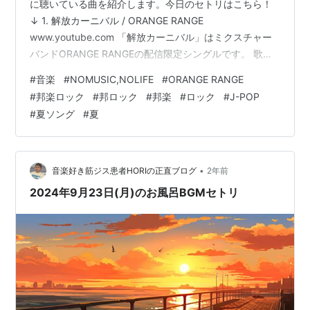
に聴いている曲を紹介します。今日のセトリはこちら！
↓ 1. 解放カーニバル / ORANGE RANGE
www.youtube.com 「解放カーニバル」はミクスチャー
バンドORANGE RANGEの配信限定シングルです。 歌詞
は夏になって解放的な気分になって、盛り上がっている
#
音楽
#
NOMUSIC,NOLIFE
#
ORANGE RANGE
様を表現した内容となっており、曲はアップテンポで夏
#
邦楽ロック
#
邦ロック
#
邦楽
#
ロック
#
J-POP
らしく解放的なデジタルでポップなダンスナンバーとな
#
夏ソング
#
夏
っております。 ジムビームとのコラボで制作された楽曲
で、曲名のとおり夏らしく解放的な感じに仕上がってお
ります！ バンドでありながらも、この楽曲はほとんど楽
器の演奏パート…
•
音楽好き筋ジス患者HORIの正直ブログ
2年前
2024年9月23日(月)のお風呂BGMセトリ