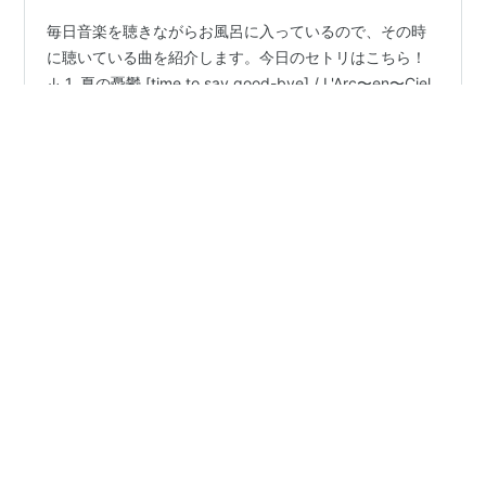
毎日音楽を聴きながらお風呂に入っているので、その時
に聴いている曲を紹介します。今日のセトリはこちら！
↓ 1. 夏の憂鬱 [time to say good-bye] / L'Arc〜en〜Ciel
www.youtube.com 曲の詳細および感想については、以
前に書いていますので、そちらをご覧ください！