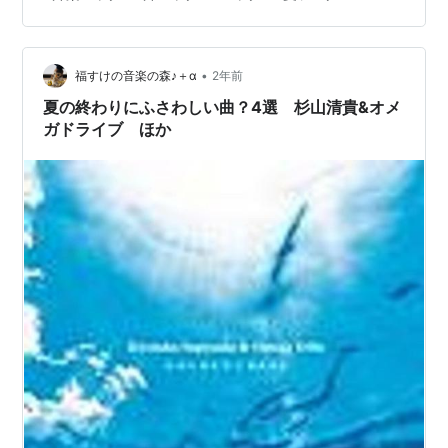
男性アイドルグループNEWSの9thシングルの表題曲で
す。 歌詞は夏が始まる前に出会った恋人とこれから一緒
に夏を過ごすこ…
•
福すけの音楽の森♪＋α
2年前
夏の終わりにふさわしい曲？4選 杉山清貴&オメ
ガドライブ ほか