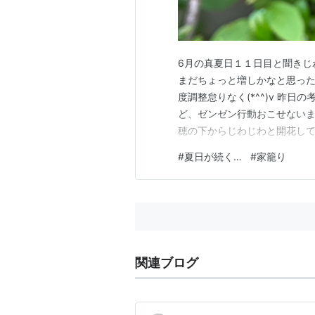
6月の真夏日１１日目と聞きじ
まだちょっと増しかなと思った
度調整怠りなく(*^^)v 昨
ど、ゼンゼン行動おこせないま
穂の下からじわじわと開花して
が食べているらしい 花が小さ
#
夏日が続く…
#
家籠り
ギは水辺に育ってる事が多いの
り 日当り不良好な場所に移動
関連ブログ