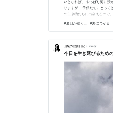
いとなれば、 やっぱり海に浸か
りますが、 子供たちにとって
の生き物たちに出会えるので、 
だ海入るぞぉー ^^v いや、そろそ
#
夏日が続く…
#
海につかる
んブログ村の各カテゴリランキ
い。 by …
•
山姥の戯言日記
2年前
今日を生き延びるための