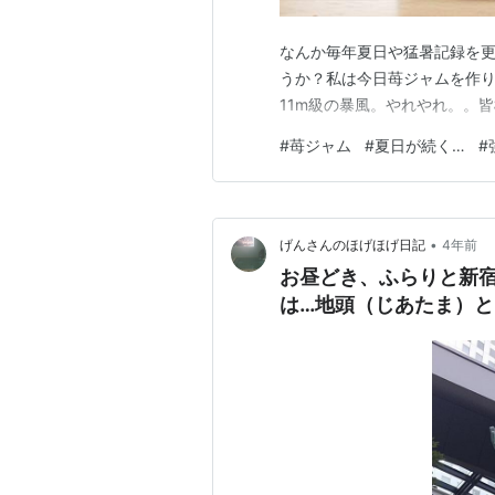
なんか毎年夏日や猛暑記録を
うか？私は今日苺ジャムを作り
11m級の暴風。やれやれ。。皆様
#
苺ジャム
#
夏日が続く…
#
•
げんさんのほげほげ日記
4年前
お昼どき、ふらりと新宿
は…地頭（じあたま）と