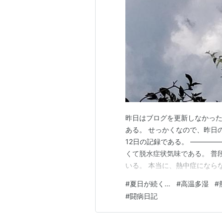
昨日はブログを更新しなかった
ある。 せっかくなので、昨日
12日の記録である。 ――――
くて脱水症状気味である。 普
いる。 本当に、熱中症になら
定に近い安定といった感じかな
#
夏日が続く…
#
高温多湿
#
出ない。 ちょっと落ち込んで
#
闘病日記
ょうどいいかもしれない。 さ