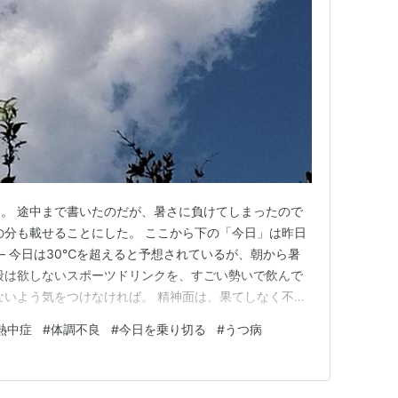
。 途中まで書いたのだが、暑さに負けてしまったので
の分も載せることにした。 ここから下の「今日」は昨日
― 今日は30℃を超えると予想されているが、朝から暑
段は欲しないスポーツドリンクを、すごい勢いで飲んで
ないよう気をつけなければ。 精神面は、果てしなく不安
。 梅雨よりいいとはいえ、真夏並みの気温では元気が
熱中症
#
体調不良
#
今日を乗り切る
#
うつ病
いる感じに似ている。 静かにしていた方がいいから、ち
て、昨日、「続き…