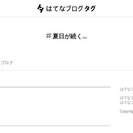
夏日が続く…
連ブログ
はてな
はてな
はてな
Copyrig