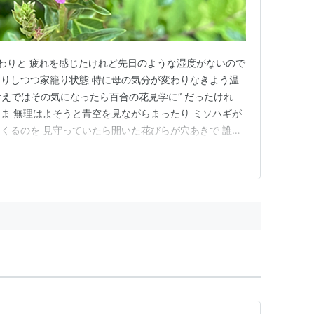
わりと 疲れを感じたけれど先日のような湿度がないので
りしつつ家籠り状態 特に母の気分が変わりなきよう温
日の考えではその気になったら百合の花見学に” だったけれ
ま 無理はよそうと青空を見ながらまったり ミソハギが
くるのを 見守っていたら開いた花びらが穴あきで 誰か
いのでよく分からないけれど 花びら拡大して発覚 ミソハ
だけれど 夏日が続いてみると乾燥に弱いのだと良く解
したら…