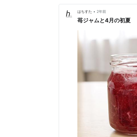
•
はちすた
2年前
苺ジャムと4月の初夏