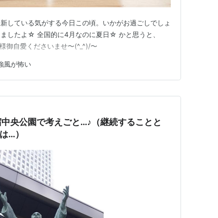
更新している気がする今日この頃。いかがお過ごしでしょ
ましたよ☆ 全国的に4月なのに夏日☆ かと思うと、
御自愛くださいませ〜(^_^)/〜
強風が怖い
中央公園で考えごと…♪（継続することと
は…）