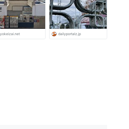
yokeizai.net
dailyportalz.jp