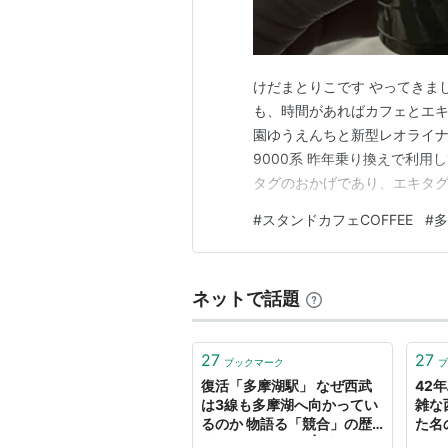
けだまとりこです やってきま
も、時間があればカフェとエキ
園ゆうえんちと新型レオライナ
9000系 昨年乗り換えで利
タグのおかげであり、エキタグ
久々に多摩湖駅下車 10年ぐ
#
スタンドカフェCOFFEE
#
多
とにらめっこ てくてく... ス
書いてある番地を見ながら無事
ネットで話題
27
27
ブックマーク
ブ
復活「多摩湖駅」 なぜ西武
42
は3線も多摩湖へ向かってい
雑な
るのか 物語る「競合」の歴
た名
史（1/3 ページ） | 乗りもの
しい