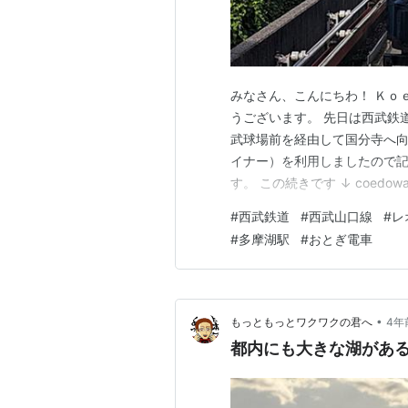
みなさん、こんにちわ！ Ｋｏ
うございます。 先日は西武鉄
武球場前を経由して国分寺へ向
イナー）を利用しましたので
す。 この続きです ↓ coedow
山口線は西武球場前駅から終点
#
西武鉄道
#
西武山口線
#
レ
山線より１段上の位置に山口
#
多摩湖駅
#
おとぎ電車
西武園遊園地へのアクセ…
•
もっともっとワクワクの君へ
4年
都内にも大きな湖があ