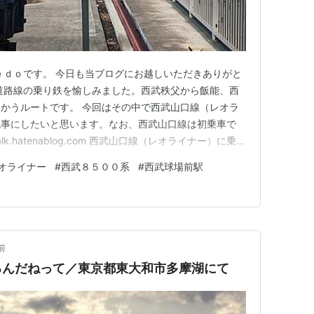
ｅｄｏです。 今日も当ブログにお越しいただきありがと
道路線の乗り鉄を愉しみました。西武秩父から飯能、西
かうルートです。 今回はその中で西武山口線（レオラ
記事にしたいと思います。なお、西武山口線は初乗車で
alk.hatenablog.com 西武山口線（レオライナー）に乗る
の多摩湖駅まで乗車します。 先ほど乗ってきた西武狭
オライナー
#
西武８５００系
#
西武球場前駅
線のホームが有ります。ホームは島式で１面２線の構造。
前
るんだねって／東京都東大和市多摩湖にて