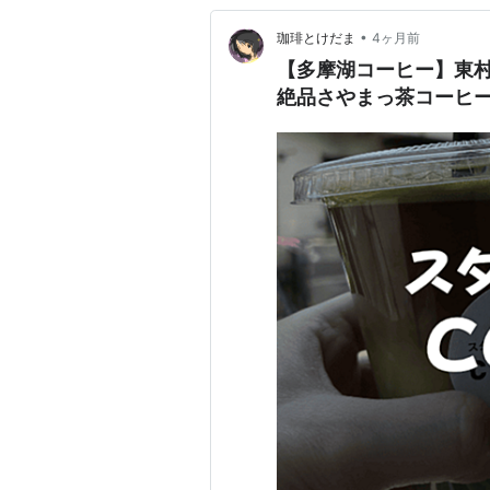
•
珈琲とけだま
4ヶ月前
【多摩湖コーヒー】東村
絶品さやまっ茶コーヒ