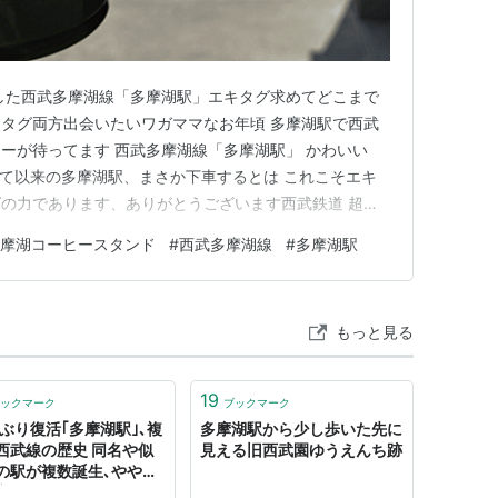
した西武多摩湖線「多摩湖駅」エキタグ求めてどこまで
タグ両方出会いたいワガママなお年頃 多摩湖駅で西武
ーが待ってます 西武多摩湖線「多摩湖駅」 かわいい
用して以来の多摩湖駅、まさか下車するとは これこそエキ
の力であります、ありがとうございます西武鉄道 超
らい前に西武遊園地で下車して以来…？ スマホ片手に地図
摩湖コーヒースタンド
#
西武多摩湖線
#
多摩湖駅
タンドカフェ COFFEE 無事に到着、まさに奇跡 スマホに
に到着…
もっと見る
19
ックマーク
ブックマーク
年ぶり復活｢多摩湖駅｣､複
多摩湖駅から少し歩いた先に
西武線の歴史 同名や似
見える旧西武園ゆうえんち跡
の駅が複数誕生､ややこ
変遷