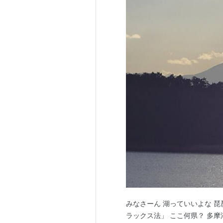
みなさーん 湖っていいよな 琵琶湖が
ラックス法」 ここ何県？ 多摩