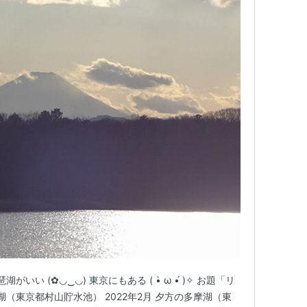
いい (✿◡‿◡) 東京にもある ( •̀ ω •́ )✧ お題「リ
湖（東京都村山貯水池） 2022年2月 夕方の多摩湖（東