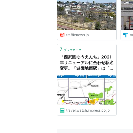
ニュース
trafficnews.jp
to
7
ブックマーク
「西武園ゆうえんち」2021
年リニューアルに合わせ駅名
変更。「遊園地西駅」は「西
武園ゆうえんち駅」、「西武
遊園地駅」は「多摩湖駅」
travel.watch.impress.co.jp