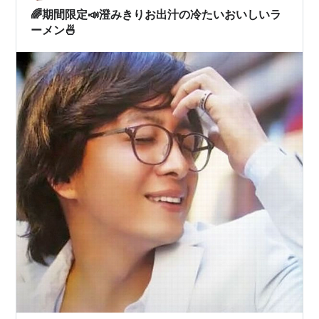
ば怖くないのか？！ ここ１，…
🌈期間限定📣澄みきりお出汁の冷たいおいしいラ
ーメン🍜