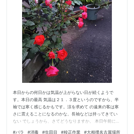
本日からの何日かは気温が上がらない日が続くようで
す。本日の最高 気温は２１．３度というのですから、半
袖では寒く感じるかもです。涼を求めて の遠来の客は寒
さに震えることになるのかな。長袖などは持ってきてい
ない でしょうから、さてどうなりますか。 本日午前に
は、午後からすこし雨になるとも思わずにバラの消毒を
#
バラ
#
消毒
#
生田目
#
校正作業
#
大相撲名古屋場所