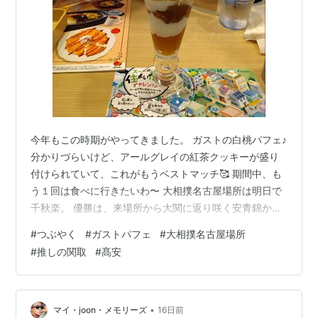
今年もこの時期がやってきました。 ガストの白桃パフェ♪
分かりづらいけど、アールグレイの紅茶クッキーが盛り
付けられていて、これがもうベストマッチ🥰 期間中、も
う１回は食べに行きたいわ〜 大相撲名古屋場所は明日で
千秋楽。 優勝は、来場所から大関に返り咲く安青錦かな
と予想していますが、 一方で、横綱二人が勝ち越しでき
#
つぶやく
#
ガストパフェ
#
大相撲名古屋場所
るかで競い合って？いる。 横綱は、負けが先行すると 体
#
推しの関取
#
髙安
調不良を理由に早々に休場するのが常なのに、 こんなに
負けがこんでいる状態は珍しいし、 横綱がこんな状態
で、千秋楽を向かえるなんて、これまであったかなぁ
と、 思ってしまった。 豊昇龍と大の里、二人で負けてれ
•
マイ・joon・メモリーズ
16日前