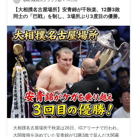
た安青錦だけど、すばらしい精神力と集中力、そして勝
負強さで見事な連勝だった。さすがに、もう一回りして
【大相撲名古屋場所】安青錦が千秋楽、12勝3敗
たら厳しかっただろうなぁ。横綱。豊昇龍は中日までは
同士の「巴戦」を制し、3場所ぶり3度目の優勝。
優…
大相撲名古屋場所千秋楽は26日、IGアリーナで行われ、
大関復帰を決めていた安青錦が12勝3敗で並んだ大関霧