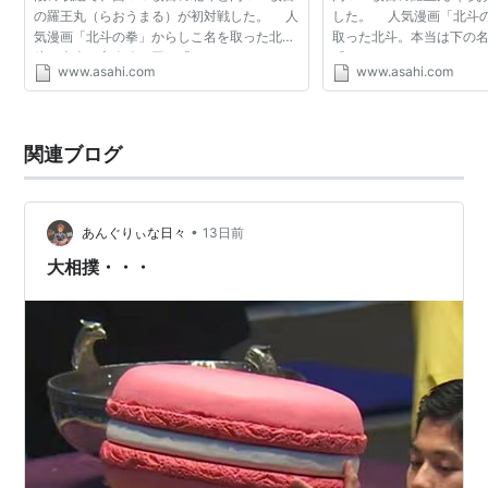
の羅王丸（らおうまる）が初対戦した。 人
した。 人気漫画「北斗
気漫画「北斗の拳」からしこ名を取った北
取った北斗。本当は下の
斗。本当は主人公と同じ「ケンシロウ」にし
「ケンシロウ」にしたか
www.asahi.com
www.asahi.com
たかったそうで、親方に志願したほどだ。
がに親方が許してくれな
羅王丸は本名が...
本名が伊藤羅王...
関連ブログ
•
あんぐりぃな日々
13日前
大相撲・・・