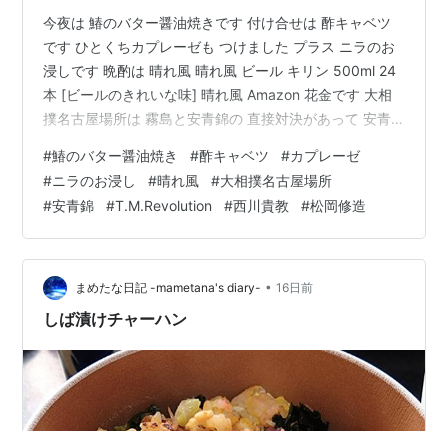
今夜は 鰆のバター醤油焼きです 付け合せは 酢キャベツ
です ひとくちカプレーゼも つけました プラス ニラのお
浸しです 晩酌は 晴れ風 晴れ風 ビール キリン 500ml 24
本 [ビールのきれいな味] 晴れ風 Amazon 花金です 大相
撲名古屋場所は 霧島と安青錦の 直接対決があって 安青
錦が霧島を下し 単独先頭に戻りました 3敗に 霧島 熱海富
#
鰆のバター醤油焼き
#
酢キャベツ
#
カプレーゼ
士 獅司 尊富士と残り 優勝争いが混沌としていて 面白い
#
ニラのお浸し
#
晴れ風
#
大相撲名古屋場所
です あれだけ 列島暑さで話題となっていましたが 我ら
#
安青錦
#
T.M.Revolution
#
西川貴教
#
松岡修造
がT.M.Revolution ファーストテイクで THUNDERBIRDを
出した途端 各地でゲリラ豪雨です youtu.be タイミン
グ…
•
まめたな日記 -mametana's diary-
16日前
しば漬けチャーハン