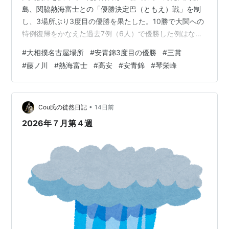
島、関脇熱海富士との「優勝決定巴（ともえ）戦」を制
し、3場所ぶり3度目の優勝を果たした。10勝で大関への
特例復帰をかなえた過去7例（6人）で優勝した例はな
く、安青錦が初の快挙。左足が万全でない中で混戦の場
#
大相撲名古屋場所
#
安青錦3度目の優勝
#
三賞
所を制し、復活を果たした。 巴戦での優勝決定戦は、く
#
藤ノ川
#
熱海富士
#
高安
#
安青錦
#
琴栄峰
じ引きの結果、最初に熱海富士と霧島が対戦。 熱海富士
が霧島に勝ち、優勝に王手をかけた。続いて熱海富士が
安青錦と当たり、今度は安青錦が勝利。 安青錦は次の霧
島戦では低い姿勢で攻めて勝利。大関から関脇に陥落し
•
Cou氏の徒然日記
14日前
て迎えた場所で優勝をつかみとった。…
2026年７月第４週