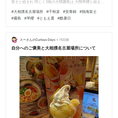
富士と組まれ 同じく3敗の大関霧島は 大関琴櫻と組まれ
ました 今場所の熱海富士は 大きな岩のような安定感で
#
大相撲名古屋場所
#
千秋楽
#
安青錦
#
熱海富士
勝ち星を進めていますので かなり強敵と思われます 本割
#
霧島
#
琴櫻
#
ともえ選
#
酷暑日
で安青錦が落とすと ともえ戦になる可能性も出てきます
優勝の行方が 楽しみな千秋楽となりました 今年は40℃
越えの 酷暑日を連発していた名古屋ですが 大相撲も熱い
熱戦が繰り広げられていて 面白いです ランキング参加中
•
スーさんのCurious Days
15日前
推…
自分へのご褒美と大相撲名古屋場所について