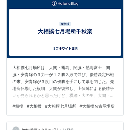
大相撲七月場所は、大関・霧島、関脇・熱海富士、関
脇・安青錦の３力士が１２勝３敗で並び、優勝決定巴戦
の末、安青錦が３度目の優勝を手にして幕を閉じた。先
場所休場した横綱、大関が復帰し、上位陣による優勝争
いが見られるかと思ったけど、横綱・大の里、大関・琴
櫻は序盤から負けが込み、横綱・豊昇龍も中盤で脱落と
#
相撲
#
大相撲
#
大相撲七月場所
#
大相撲名古屋場所
残念な展開に。それでも、最後は３人の三役力士による
巴戦と、番付上位力士による優勝争いになって良かった
と思う。足の怪我があるだけに巴戦は厳しいかなと思っ
•
fpdの映画スクラップ貼
14日前