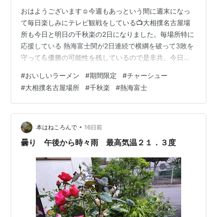
おはようございます☺️今週もあっという間に週末になっ
て毎日楽しみにテレビ観戦をしている📺大相撲名古屋場
所も今日と明日の千秋楽の2日になりました。毎場所特に
応援している 熱海富士関が2日連続で横綱を破って3敗を
守って💪優勝の可能性を残しているので是非共、今日も
明日も勝ってほしいと願っています❣️個人的には、そんな
#
おいしいラーメン
#
期間限定
#
チャーシュー
お相撲週間を過ごしていますが皆様💝いかがお過ごしで
#
大相撲名古屋場所
#
千秋楽
#
熱海富士
しょうか？💕拙いブログにお越し下さってありがとうご
ざいます🙇‍♀️ 💗welcome💗 🥬🍅🥦🥬🍅🥦🥬🍅🥦🥬🍅🥦🥬
🍅🥦🥬🍅🥦🥬🍅🥦🥬 🔷この前、久しぶりに通りかかった
ラーメン屋さんの前に＜期間限定の冷たいラーメン＞の
•
本はねころんで
16日前
文字を目にして👀ちょう…
曇り 午後から時々雨 最高気温２１．３度