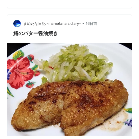
行い ました。先日にやり残した大きくなっているバラの
木が中心でありましたが、 なんとか１時間半くらいで作
業を終えることができました。年内のバラ消毒 は、これ
•
にて終了となるはずです。 このところ咲いている紅い花
まめたな日記 -mametana's diary-
16日前
を、すこしうす暗くなってからスマホで写真に おさめる
鰆のバター醤油焼き
ことにです。紅い花は、なかなか撮影が…