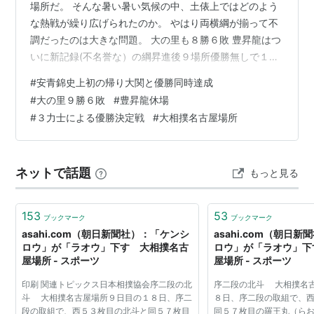
場所だ。 そんな暑い暑い気候の中、土俵上ではどのよう
な熱戦が繰り広げられたのか。 やはり両横綱が揃って不
調だったのは大きな問題。 大の里も８勝６敗 豊昇龍はつ
いに新記録(不名誉な）の綱昇進後９場所優勝無しで１４
日目から休場。 横綱の責任を果していない。 昨年秋場所
#
安青錦史上初の帰り大関と優勝同時達成
で大の里が優勝したが、以後横綱の優勝は無い。 本当な
#
大の里９勝６敗
#
豊昇龍休場
ら盤石の強さを見せられる年齢だが、それが出来ない。
#
３力士による優勝決定戦
#
大相撲名古屋場所
代わりに頑張ったのが綱取りを目指す霧島と、返り大関
を狙う安青錦。 特に安青錦。 途中から左足を引きずる仕
草を見て、これは千秋楽まで持たないと思っていた とこ
ネットで話題
もっと見る
ろが誰よりも勝利への執念…
153
53
ブックマーク
ブックマーク
asahi.com（朝日新聞社）：「ケンシ
asahi.com（朝日
ロウ」が「ラオウ」下す 大相撲名古
ロウ」が「ラオウ」下
屋場所 - スポーツ
屋場所 - スポーツ
印刷 関連トピックス日本相撲協会序二段の北
序二段の北斗 大相撲名
斗 大相撲名古屋場所９日目の１８日、序二
８日、序二段の取組で、
段の取組で、西５３枚目の北斗と同５７枚目
同５７枚目の羅王丸（ら