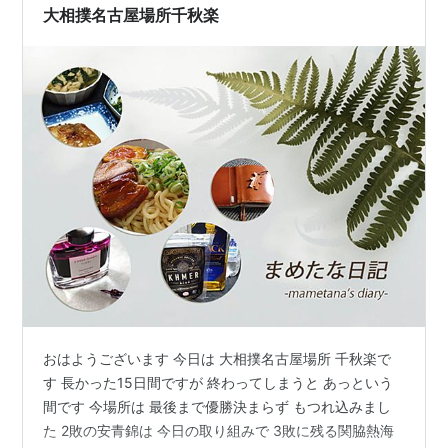
は無理をしないことも大切ですね。 ■ ゲリラ豪雨 土曜日
大相撲名古屋場所千秋楽
は、夕方まで仕事をして、そこからジム…
おはようございます 今日は 大相撲名古屋場所 千秋楽で
す 長かった15日間ですが 終わってしまうと あっという
間です 今場所は 最後まで優勝決まらず もつれ込みまし
た 2敗の安青錦は 今日の取り組みで 3敗に残る関脇熱海