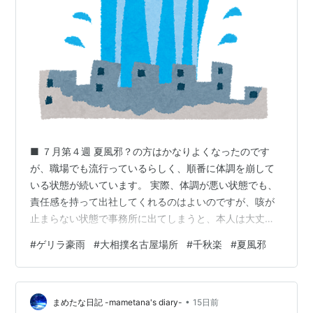
■ ７月第４週 夏風邪？の方はかなりよくなったのです
が、職場でも流行っているらしく、順番に体調を崩して
いる状態が続いています。 実際、体調が悪い状態でも、
責任感を持って出社してくれるのはよいのですが、咳が
止まらない状態で事務所に出てしまうと、本人は大丈夫
だと言っていたとしても、咳で周りに病をばら撒いてし
#
ゲリラ豪雨
#
大相撲名古屋場所
#
千秋楽
#
夏風邪
まうリスクがあるので、そこは在宅勤務に切り替えるな
どの対応が必要です。 昔だったら、リモートワークがな
かったので、 「出社できない＝休むしかない」 でした
•
が、今はリモートワークで在宅勤務も可能なので、そこ
まめたな日記 -mametana's diary-
15日前