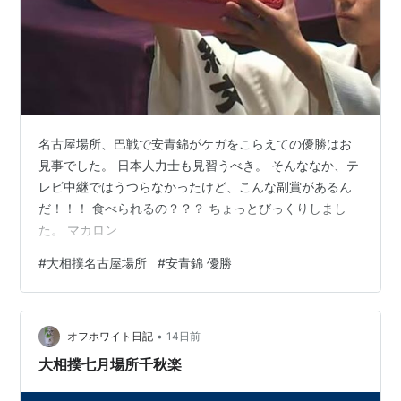
名古屋場所、巴戦で安青錦がケガをこらえての優勝はお
見事でした。 日本人力士も見習うべき。 そんななか、テ
レビ中継ではうつらなかったけど、こんな副賞があるん
だ！！！ 食べられるの？？？ ちょっとびっくりしまし
た。 マカロン
#
大相撲名古屋場所
#
安青錦 優勝
•
オフホワイト日記
14日前
大相撲七月場所千秋楽