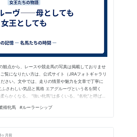
の観点から、レースや競走馬の写真は掲載しておりませ
ご覧になりたい方は、公式サイト（JRAフォトギャラリ
参照ください。文中では、走りの情景や魅力を文章で丁寧に
にふさわしい気品と風格 エアグルーヴという名を聞く
らかくなる。 “強い牝馬”は多くいる。“名牝”と呼ばれ
「女王」という言葉がこれほど似合う馬は、後にも先に
繁殖牝馬
#
ルーラーシップ
ターフに姿を現した瞬間、たった一頭だけ周囲の空気を
利数以上に語…
8ヶ月前