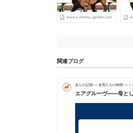
www.s-johnny-garden.com
w
関連ブログ
•
走りの記憶 ― 名馬たちの時間 ―
エアグルーヴ――母と