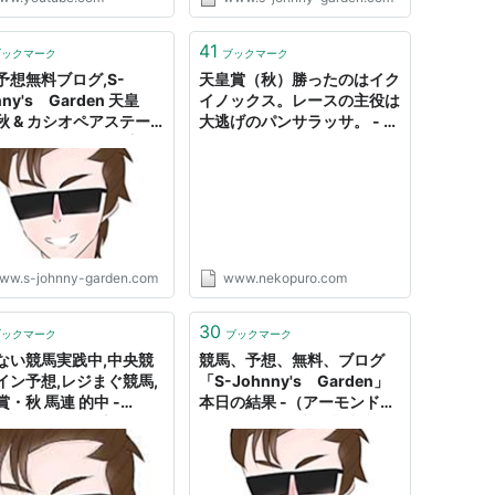
41
ブックマーク
ブックマーク
予想無料ブログ,S-
天皇賞（秋）勝ったのはイク
nny's Garden 天皇
イノックス。レースの主役は
秋 & カシオペアステー
大逃げのパンサラッサ。 - ね
、ルミエールAD 予想 -
こぷろ
ohnny's Garden
ww.s-johnny-garden.com
www.nekopuro.com
30
ブックマーク
ブックマーク
ない競馬実践中,中央競
競馬、予想、無料、ブログ
イン予想,レジまぐ競馬,
「S-Johnny's Garden」
・秋 馬連 的中 -
本日の結果 -（アーモンドア
2/10/29-30 予想結果 -
イ G1 8勝目の大偉業達成）
ohnny's Garden
今週【アルテミス S】馬連
9.9 倍、3連複 21.7倍【フル
ーツライン C】馬連 7.2倍、