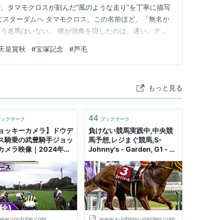
、タマモクロスが刻んだ“風のような走り”を丁寧に描写
にスターダムへ タマモクロス。この名前ほど、「無名か
う名馬はいない。 彼が頭角を現したのは、遅い。デビ
った。重賞どころか、オープンクラスにすら届かないレベ
天皇賞秋
#
宝塚記念
#
芦毛
」という印象のまま、3歳（旧4歳）シーズンを終えよ
あるとき突然…
もっと見る
44
ブックマーク
ブックマーク
ョッキーカメラ】ドウデ
負けない競馬実践中,中央競
ス騎乗の武豊騎手ジョッ
馬予想,レジまぐ競馬,S-
カメラ映像｜2024年天
Johnny's - Garden, G1 - 天
（秋）｜JRA公式
皇賞・秋 - 2022 - トピック
ス - S-Johnny's Garden
ww.youtube.com
www.s-johnny-garden.com