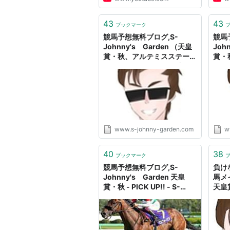
43
43
ブックマーク
競馬予想無料ブログ,S-
競馬
Johnny's Garden （天皇
Joh
賞・秋、アルテミスステーク
賞・
ス、魚沼ステークス 的中!!）
クス
- S-Johnny's Garden
S-J
www.s-johnny-garden.com
w
40
38
ブックマーク
競馬予想無料ブログ,S-
負け
Johnny's Garden 天皇
馬メ
賞・秋 - PICK UP!! - S-
天皇賞
Johnny's Garden
202
S-J