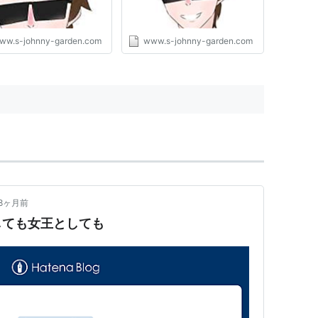
3連複 49.1倍【古都 S】馬連
3.6倍、3連複 17.1倍的中
【天皇賞・秋】3連単 41.3
ww.s-johnny-garden.com
www.s-johnny-garden.com
倍、ワイド 1.8倍【カシオペ
ア S】馬連7.8倍【福島民友
C】馬連 27.6倍的中!! - S-
Johnny's Garden
8ヶ月前
しても女王としても