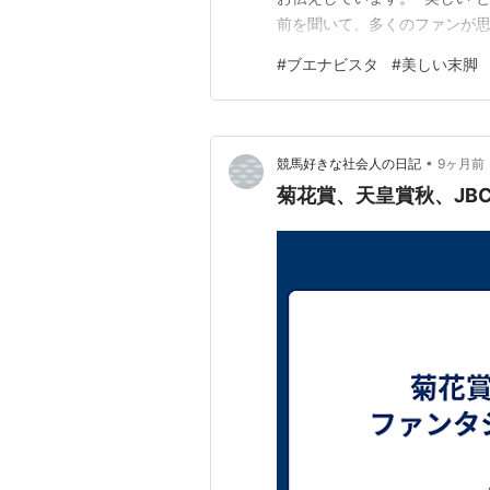
前を聞いて、多くのファンが思
の”だ。 大きなストライド。
#
ブエナビスタ
#
美しい末脚
に芝を捉える脚。 強い馬はた
その名を最初に思い出すファン
•
競馬好きな社会人の日記
9ヶ月前
菊花賞、天皇賞秋、JB