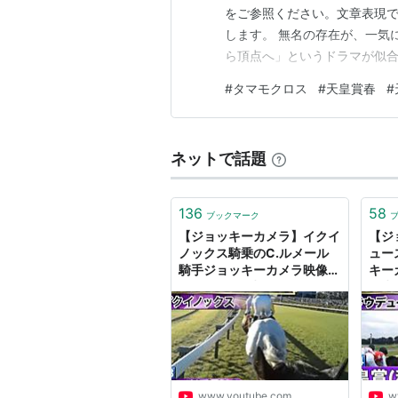
をご参照ください。文章表現で
します。 無名の存在が、一気
ら頂点へ」というドラマが似合
ュー時、誰も注目していなか
#
タマモクロス
#
天皇賞春
#
ルで苦戦し、「芦毛の地味な馬
うとしていた。 しかし――。
ネットで話題
136
58
ブックマーク
【ジョッキーカメラ】イクイ
【ジ
ノックス騎乗のC.ルメール
ュー
騎手ジョッキーカメラ映像｜
キー
2023年天皇賞（秋）｜JRA
皇賞
公式
www.youtube.com
w