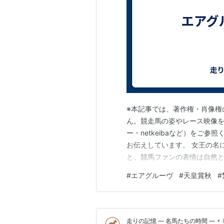
※本記事では、著作権・肖像権
ん。競走馬の姿やレース映像を
ー・netkeibaなど）をご
お伝えしています。 女王の名
と、競馬ファンの表情は自然と柔
る馬もまた多い。 しかし――
#
エアグルーヴ
#
天皇賞秋
#
もエアグルーヴしかいない。 
変えてしまう。その風格は、勝
•
走りの記憶 ― 名馬たちの時間 ―