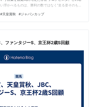
い浮かべるものは、勝利の数ではなく“走る姿そのも
緩やかに加速していく独特のフォーム。風の中を滑るよう
#
天皇賞秋
#
ジャパンカップ
くさんいる。速い馬も多い。しかし“美しい馬”となると、
は少なくな…
C、ファンタジーS、京王杯2歳S回顧