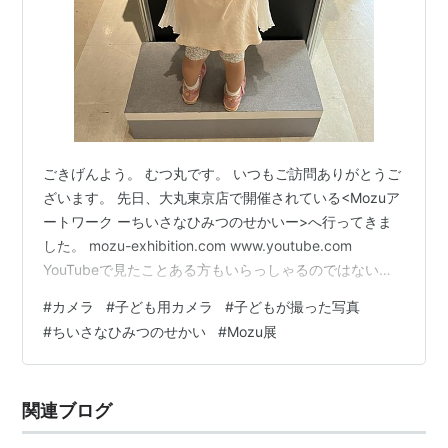
ごきげんよう。 むつ丸です。 いつもご訪問ありがとうご
ざいます。 先日、大丸東京店で開催されている<Mozuア
ートワーク ーちいさなひみつのせかいー>へ行ってきま
した。 mozu-exhibition.com www.youtube.com
YouTubeで見たことある方もいらっしゃるのではないで
しょうか。 本当は夫婦2人で来る予定だったのですが、
#
カメラ
#
子ども用カメラ
#
子どもが撮った写真
幼稚園の夏期保育が午前のみだったので、お嬢もつれて3
#
ちいさなひみつのせかい
#
Mozu展
人で行ってきました。 でも、それが正解でした＾＾ 誕生
日プレゼントの子どもカメラ 先日の誕生日に、ジジ＆バ
バから子ども用カメラをプレゼントされました。 リンク
関連ブログ
それからというもの、毎日カメラで写真を…