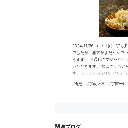
2024/11/26 （つづき）
でしたが、相方がまだ呑んで
きます。 お通しのフジッリサ
いただきます。 松田さんもい
す。 レモンハイ2杯でごちそ
まったのでした。 （おわり）
#
丸忠
#
京成立石
#
宇宙一レ
関連ブログ