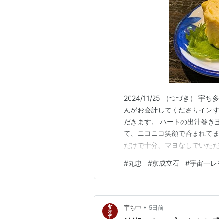
2024/11/25 （つづき）
んがお会計してくださりイン
だきます。 ハートの出汁巻き
て、ニコニコ笑顔で呑まれてま
だけで十分、マヨなしでいた
ブンカ堂、倉井ストアーと呑
#
丸忠
#
京成立石
#
宇宙一レ
っていました。レモンハイをお
ていて、この後が心配ですねえ
•
宇ち中
5日前