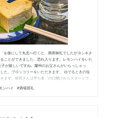
 宇ち多゛を後にして丸忠へ行くと、満席御礼でしたがヨシキさ
することができました。恐れ入ります。レモンハイをいた
玉子が嬉しいですね。蘭州のお父さんがいらっしゃっ
した。ブロッコリーをいただきます。 ゆでるときの塩
だきます。前田さんは宇ち多゛の口開けからスタートで、
んでこられたとのことで、いい感じで隣の桃姫と盛り上が
モンハイ
#
酒場巡礼
かわりします。 この日のもも姫もいい感じで酔っ払っ
。レモンハイをお…