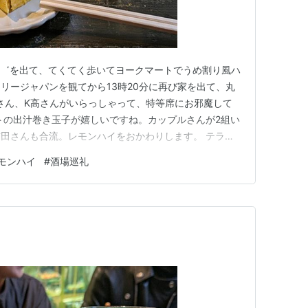
 宇ち多゛を出て、てくてく歩いてヨークマートでうめ割り風ハ
リージャパンを観てから13時20分に再び家を出て、丸
田さん、K高さんがいらっしゃって、特等席にお邪魔して
トの出汁巻き玉子が嬉しいですね。カップルさんが2組い
田さんも合流。レモンハイをおかわりします。 テラス
、おでんをたくさん召し上がられています。左隣に入ら
モンハイ
#
酒場巡礼
話食べないのですかという鋭い質問をいただき、改心して
。ここか…