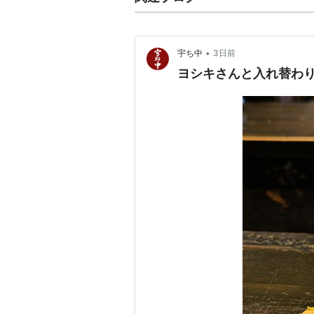
•
宇ち中
3日前
ヨシキさんと入れ替わ