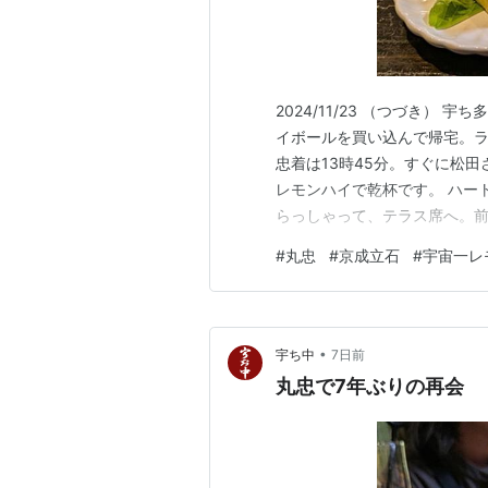
2024/11/23 （つづき）
イボールを買い込んで帰宅。ラ
忠着は13時45分。すぐに松
レモンハイで乾杯です。 ハー
らっしゃって、テラス席へ。前
席の4人さんはノンアルコール
#
丸忠
#
京成立石
#
宇宙一レ
れたカップルさんから、お電
大根と玉子を。 おでん美味し
•
宇ち中
7日前
丸忠で7年ぶりの再会