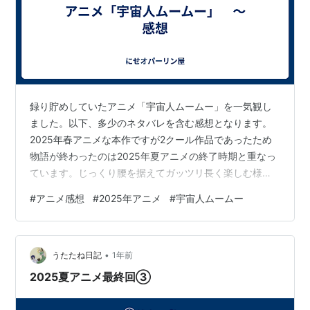
録り貯めしていたアニメ「宇宙人ムームー」を一気観し
ました。以下、多少のネタバレを含む感想となります。
2025年春アニメな本作ですが2クール作品であったため
物語が終わったのは2025年夏アニメの終了時期と重なっ
ています。じっくり腰を据えてガッツリ長く楽しむ様な
「2クール作品」がここ最近増えてきていること自体は好
#
アニメ感想
#
2025年アニメ
#
宇宙人ムームー
ましい傾向だと思うのですが、1年間／毎クールで数多く
の作品が制作・放送(配信)される中で俺の様に物語作品終
了後に一気観する形で作品を視聴していると前クール時
•
から2クール放送されているタイプの作品って埋もれちゃ
うたたね日記
1年前
う危険があるのですよね…。 俺はいま2025年夏アニメを
2025夏アニメ最終回③
消化している最中なのです…