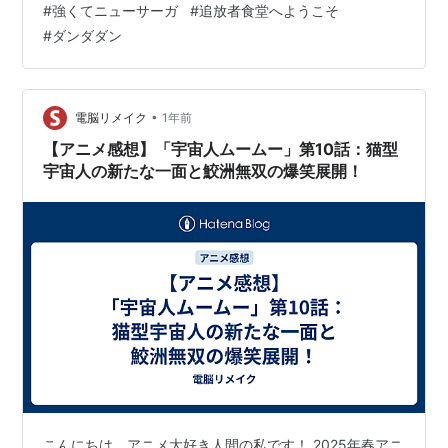
#
強くてニューサーガ
#
追放者食堂へようこそ
参加することに。各階層への転送陣を敷きながら、魔物
#
ダンダダン
の討伐に当たるが、「愚者の奇…
•
電脳リメイク
1年前
【アニメ感想】「宇宙人ムームー」第10話：猫型
宇宙人の新たな一面と鮫洲無双の爆笑展開！
こんにちは、アニメ大好き人間の私です！ 2025年春アニ