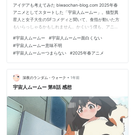
アイデアも考えてみた biwaochan-blog.com 2025年春
アニメとしてスタートした「宇宙人ムームー」。猫型異
星人と女子大生のSFコメディと聞いて、食指が動いた方
もいらっしゃるかもしれません。かくいう僕も、アニメ
ブロガーの端くれとしてその存在は認知していました。
#
宇宙人ムームー
#
宇宙人ムームー面白くない
…が、正直に告白します。実は第8話を見るまで、本作か
#
宇宙人ムームー意味不明
ら距離を置いていた一人です。 なぜかって？それは、巷
#
宇宙人ムームーつまらない
#
2025年春アニメ
で囁かれる「あまり芳しくない評判」を耳にしていたか
らに他なりません。正確には、2025年春アニメの初回チ
ェックの一環で第1話のAパートだけはチラ見したんで
す。でも、その時は…
•
深夜のランダム・ウォーク
1年前
宇宙人ムームー 第8話 感想