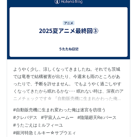
ようやく少し、涼しくなってきましたね。それでも茨城
では竜巻で結構被害が出たり、今週末も雨のところがあ
ったりで、予断を許せません。 でもようやく過ごしやす
くなってきたから眠れるかな･･･ 眠れない時は、深夜のア
ニメチェックです☆ 『自動販売機に生まれかわった俺は
迷宮を彷徨う 2nd Season』：なろう系小説のアニメ化二
#
自動販売機に生まれ変わった俺は迷宮を彷徨う
期目でした。今期のメインは冥府の王の出現により、各
#
クレバデス
#
宇宙人ムームー
#
陰陽廻天Re:バース
階層の代表パーティーがその討伐に参加する形に。ハッ
#
うたごえはミルフィーユ
コンとラッミスも「清流の湖」階層のハンター協会会長
#
銀河特急ミルキー☆サブウエィ
の熊会長に世話になったことで、同じように依頼を受け