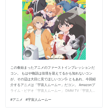
この春始まったアニメのファーストインプレッションだ
コン。 もはや物語は佳境を迎えてるかも知れないコン
が、その辺は大目に見てほしいコン💦 ともあれ、今回紹
介するアニメは「宇宙人ムームー」だコン。 Amazonプ
ライム・ビデオ「宇宙人ムームー」 DMM TV「宇宙人ム
ームー」 宇宙人ムームー（1）【電子書籍】[ 宮下裕樹 ]
#
アニメ
#
宇宙人ムームー
ファーストインプレッション。 この作品は猫型宇宙人と
ともに、家電の仕組みを知ることが出来るアニメだコ