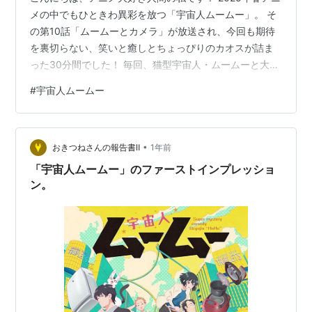
メの中でもひときわ異彩を放つ「宇宙人ムームー」。 そ
の第10話「ムームーとカメラ」が放送され、今回も期待
を裏切らない、笑いと癒しとちょっぴりのカオスが詰ま
った30分間でした！ 毎回、猫型宇宙人・ムームーと大学
生・桜子のドタバタ劇に心を奪われている私ですが、今
#
宇宙人ムームー
回は特に「鮫洲無双」とも呼べる展開に爆笑しつつ、ム
ームーの新たな一面に胸キュン！ 熱量たっぷりにこのエ
ピソードの魅力を語り尽くしたいと思います！ さあ、早
•
速感想に突入！ www.youtube.com 第10話「ムームーと
おきつねさんの報告書Ⅱ
1年前
カメラ」：あらすじをサクッと振り返り 第10話の舞台
「宇宙人ムームー」のファーストインプレッショ
は、ひょんな…
ン。