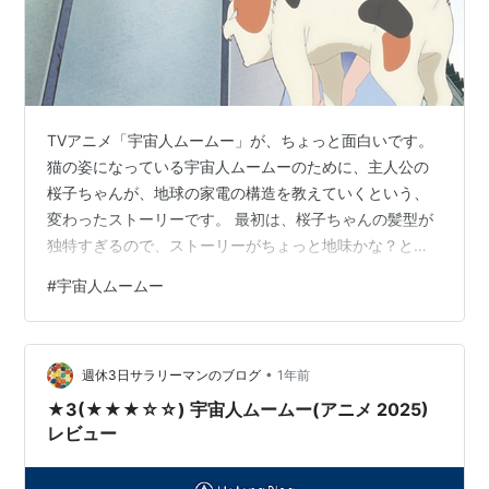
TVアニメ「宇宙人ムームー」が、ちょっと面白いです。
猫の姿になっている宇宙人ムームーのために、主人公の
桜子ちゃんが、地球の家電の構造を教えていくという、
変わったストーリーです。 最初は、桜子ちゃんの髪型が
独特すぎるので、ストーリーがちょっと地味かな？と思
ったんですが、「人類再生研究会」の人たちがからんで
#
宇宙人ムームー
くると、とたんの面白くなってきました。特に部長はい
い味出してますね。古き良きアニメの匂いがします。 他
のアニメ型ブログの感想↓ ランキング参加中アニメ
•
週休3日サラリーマンのブログ
1年前
★3(★★★☆☆) 宇宙人ムームー(アニメ 2025)
レビュー