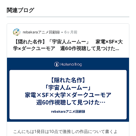
関連ブログ
•
rebakaraアニメ回顧録
6ヶ月前
【隠れた名作】「宇宙人ムームー」 家電×SF×大
学×ダークユーモア 週60作視聴して見つけたダ
ークホース①
こんにちは1発目は10点で激推しの作品について書くよ