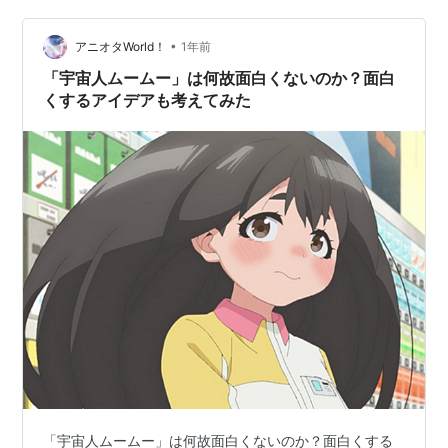
ン。 電化製品の雑学を知ることが出来、賢く（？）なれ
•
る、お得なアニメって事だコン。 このアニメを観れば、
アニオタWorld！
1年前
電化製品のちょとした故障なら自分で直せるようになれ
「宇宙人ムームー」は何故面白くないのか？面白
る……かも知れないんだ…
くするアイデアも考えてみた
「宇宙人ムームー」は何故面白くないのか？面白くする