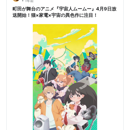
•
1年前
まった笑。猫型宇宙人のムームー？が家電の仕組みを…
町田が舞台のアニメ『宇宙人ムームー』4月9日放
送開始！猫×家電×宇宙の異色作に注目！