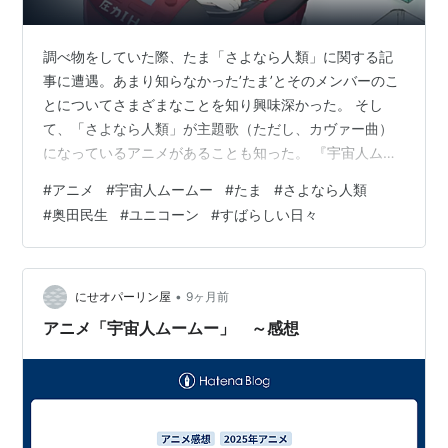
調べ物をしていた際、たま「さよなら人類」に関する記
事に遭遇。あまり知らなかった’たま’とそのメンバーのこ
とについてさまざまなことを知り興味深かった。 そし
て、「さよなら人類」が主題歌（ただし、カヴァー曲）
になっているアニメがあることも知った。 『宇宙人ムー
ムー』という2025年のTVアニメだ。 dアニメ作品紹介に
#
アニメ
#
宇宙人ムームー
#
たま
#
さよなら人類
記載されているあらすじを引用すると… ― 遠い宇宙から
#
奥田民生
#
ユニコーン
#
すばらしい日々
地球にやってきた猫型異星人・ムームー。その目的は、
自らの種族が失ったテクノロジーを取り戻すため、地球
で家電の技術を学ぶこと。主人公・桜子の平凡な大学生
活は、ムームーの登場で一変！予想外の同居が始まり、
•
にせオパーリン屋
9ヶ月前
次々と起こる騒動に巻き込まれるこ…
アニメ「宇宙人ムームー」 ～感想