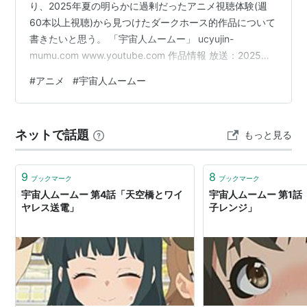
り、2025年夏の明らかに過剰だったアニメ視聴体験(週
60本以上視聴)から見つけたダークホース的作品について
書きたいと思う。 「宇宙人ムームー」 ucyujin-
mumu.com www.youtube.com 作品情報 放送：2025年4
月10日-9月18日（連続2クール） 話数：24話 視聴時期：
#
アニメ
#
宇宙人ムームー
リアタイ視聴 点数：85/100(Anilist平均点：64/100) な
ぜこの作品を最初に書こうと思ったか？ →夏に大量に視
聴した中でも特に思い入れが深い作品だから。もともと
ネットで話題
もっと見る
Wikipediaすら存在しないのに連続2クール放送という、
知名度と製…
9
8
ブックマーク
ブックマーク
宇宙人ムームー 第4話「天空橋とワイ
宇宙人ムームー 第1
ヤレス送電」
子レンジ」