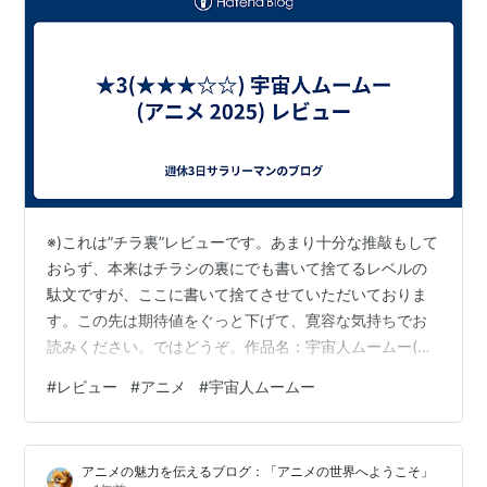
※)これは”チラ裏”レビューです。あまり十分な推敲もして
おらず、本来はチラシの裏にでも書いて捨てるレベルの
駄文ですが、ここに書いて捨てさせていただいておりま
す。この先は期待値をぐっと下げて、寛容な気持ちでお
読みください。ではどうぞ。作品名：宇宙人ムームー(ア
ニメ 2025) 評価：★3(★★★☆☆) リンク：
#
レビュー
#
アニメ
#
宇宙人ムームー
https://www.amazon.co.jp/dp/B0F4C2MZP92025年
4〜6月期のアニメ「宇宙人ムームー」を見てみた。つま
らなかったので一話切りだ。中学2年生息子、小学6年生
アニメの魅力を伝えるブログ：「アニメの世界へようこそ」
娘と一緒に見ていたのだが、3人全員一致で一話切りと決