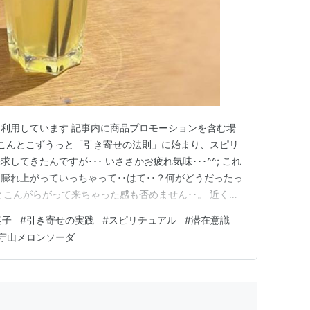
利用しています 記事内に商品プロモーションを含む場
ここんとこずうっと「引き寄せの法則」に始まり、スピリ
てきたんですが･･･ いささかお疲れ気味･･･^^; これ
膨れ上がっていっちゃって･･はて･･？何がどうだったっ
とこんがらがって来ちゃった感も否めません･･。 近くこ
まとめてみようと思っていますが･･ まあ･･つまりは
迷子
#
引き寄せの実践
#
スピリチュアル
#
潜在意識
方法論みたいなものばかりを掻き集めるばかりになっちゃ
守山メロンソーダ