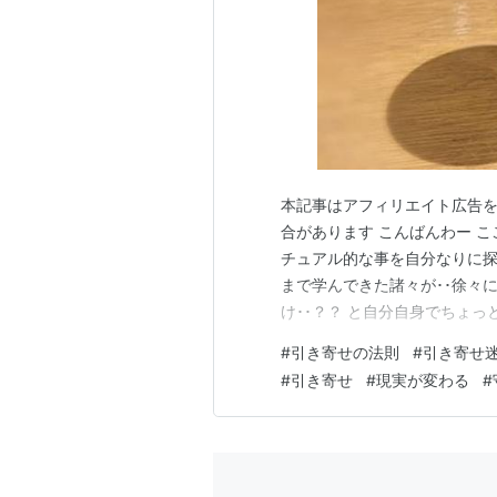
本記事はアフィリエイト広告を
合があります こんばんわー 
チュアル的な事を自分なりに探求し
まで学んできた諸々が･･徐々に
け･･？？ と自分自身でちょっ
れまで自身が学んできた骨子を
#
引き寄せの法則
#
引き寄せ
「引き寄せの法則」とかその
#
引き寄せ
#
現実が変わる
#
って･･肝心要のその効果と…