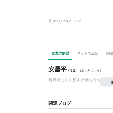
はてなブログ トップ
言葉の解説
ネットで話題
関
安曇平
(
地理
)
【
あずみだいら
】
長野県にある
松本盆地
のうち、安曇
関連ブログ