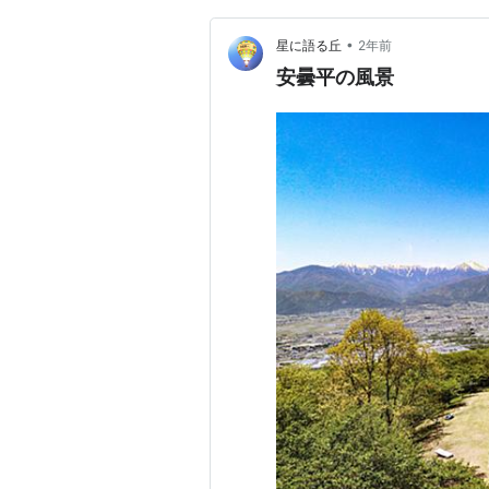
•
星に語る丘
2年前
安曇平の風景