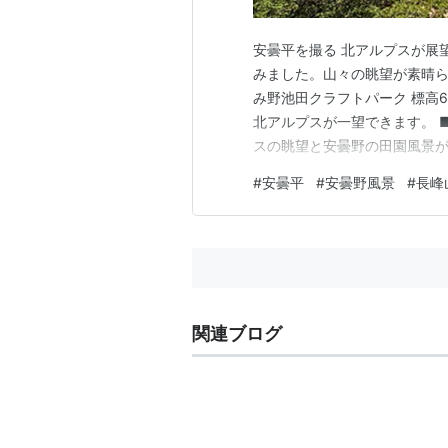
安曇平を撮る 北アルプスが展
みました。山々の眺望が素晴ら
み野池田クラフトパーク 標高
北アルプスが一望できます。 
スの眺望と安曇野の田園風景が広
アルプスの大パノラマを眺める
#
安曇平
#
安曇野風景
#
長峰
う途中で足を止めました。光城山
からの景色です。 ■ 命と平和
関連ブログ