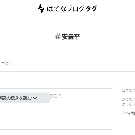
安曇平
連ブログ
はてな
野市、池田町、松川村のこと。
解説の続きを読む
はてな
はてな
Copyrig