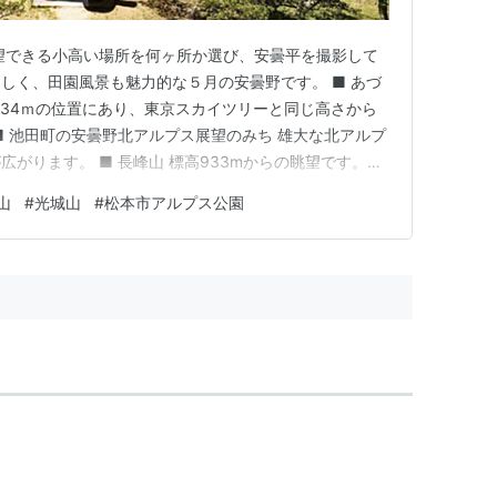
望できる小高い場所を何ヶ所か選び、安曇平を撮影して
しく、田園風景も魅力的な５月の安曇野です。 ■ あづ
634ｍの位置にあり、東京スカイツリーと同じ高さから
■ 池田町の安曇野北アルプス展望のみち 雄大な北アルプ
がります。 ■ 長峰山 標高933mからの眺望です。北
ことができます。 ■ 休憩小屋 長峰山から光城山に向か
山
#
光城山
#
松本市アルプス公園
手前の分岐点からの撮影です。 ■ 光城山 標高912m
…