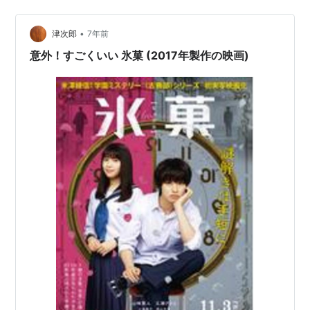
田家の暗い陰影など殆ど犬神家のように見えた。その暗
さが、類型的な学園ものにおちいるのをふせぎ、…
•
津次郎
7年前
意外！すごくいい 氷菓 (2017年製作の映画)