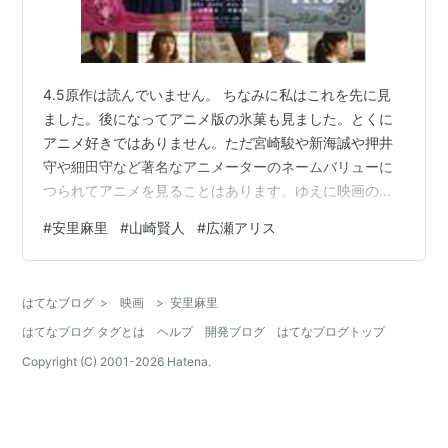
4.5原作は読んでいません。 ちなみに私はこれを先に見
ました。後になってアニメ版の氷菓も見ました。とくに
アニメ好きではありません。ただ宮崎駿や新海誠や押井
守や細田守など著名なアニメーターのネームバリューに
つられてアニメを見ることはあります。ゆえに映画の単
位になっていないアニメを見ることは殆どありません。
#
安里麻里
#
山崎賢人
#
広瀬アリス
面白く見ました。びっくりするほど面白かったのです。
よく出来た話（原作）にとても感心しました。観た後、
大手映画レビューサイトの氷菓評に、動揺しました。私
はてなブログ
>
映画
>
安里麻里
は偏向な鑑賞眼の持ち主ではないので、一部を除けば、
はてなブログ タグとは
ヘルプ
開発ブログ
はてなブログトップ
世評と自己評が、そうそう違ってくることがないからで
す。だから、アニメを踏まえた評価なのかと思っ…
Copyright (C) 2001-
2026
Hatena.