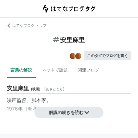
はてなブログ トップ
安里麻里
このタグでブログを書く
言葉の解説
ネットで話題
関連ブログ
安里麻里
(
映画
)
【
あさとまり
】
映画監督
、
脚本家
。
1976年（昭和51年）3月14日、生まれ。
解説の続きを読む