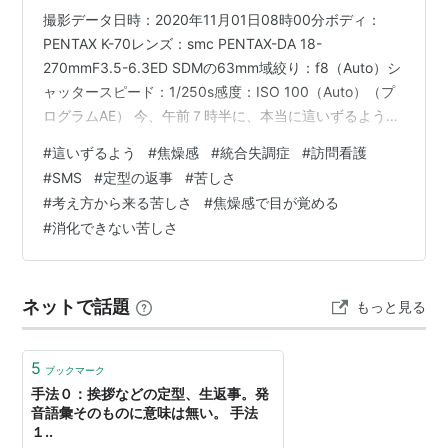
撮影データ日時：2020年11月01日08時00分ボディ：
PENTAX K-70レンズ：smc PENTAX-DA 18-
270mmF3.5-6.3ED SDMの63mm域絞り：f8（Auto）シ
ャッタースピード：1/250s感度：ISO 100（Auto）（プ
ログラムAE） 今、午前７時半に、本当に這いずるように
PCの前に来て、これを書いている。今朝も午前２時ころ
#
這いずるよう
#
焦燥感
#
統合失調症
#
訪問看護
から焦燥感というには激しすぎる焦燥感で、発狂すると
#
SMS
#
定型の返事
#
苦しさ
いうか統合失調症を発症するのではないかと思った。
#
考え方から来る苦しさ
#
焦燥感で目が覚める
（私は統合失調症に罹ったことはない。） しかし、苦し
#
消化できない苦しさ
くて、横になってスマートフォンを使って何かを書こう
としても書けない。訪問看護の担当…
ネットで話題
もっと見る
5
ブックマーク
手法０：挨拶などの定型、生返事。発
音語彙そのものに意味は無い。 手法
１..