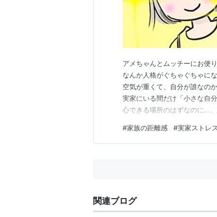
アメちゃんとムッチーにお便り
なんか人格がぐちゃぐちゃに
空気が重くて、自分が誰なの
実家にいる間だけ「小さな自
心できる場所のはずなのに…。
ってさ、実家でくつろぐどころ
#
家族の距離感
#
実家ストレ
ん…。 懐かしさと居心地の悪
か、実家って“物理的には安全”
関連ブログ