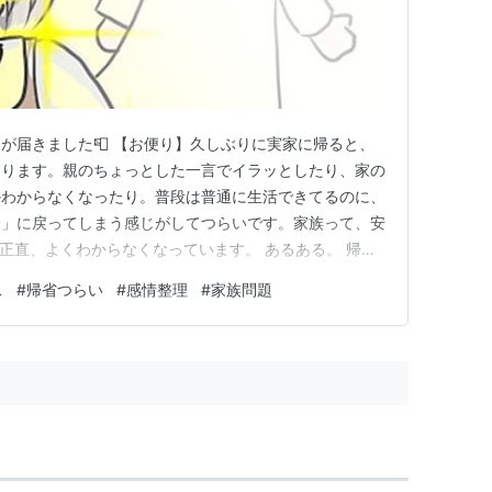
が届きました📮 【お便り】久しぶりに実家に帰ると、
なります。親のちょっとした一言でイラッとしたり、家の
かわからなくなったり。普段は普通に生活できてるのに、
分」に戻ってしまう感じがしてつらいです。家族って、安
正直、よくわからなくなっています。 あるある。 帰省
か「心の地雷原」に突っ込む感覚あるんだよね。 う
ス
#
帰省つらい
#
感情整理
#
家族問題
さが混ざって、なんとも言えない気持ちになるよね。 て
だけど、“精神的には監…