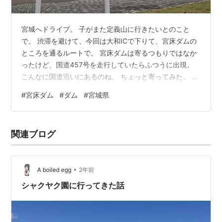
宮城へドライブ。 子がまた定義山に行きたいとのこと
で。 渋滞を避けて、今回は大和ICで下りて、宮床ダムの
ところを通るルートで。 宮床ダムは寄るつもりではなか
ったけど、国道457号を走行していたらふつうに出現。
こんなに国道沿いにあるのね。 ちょっと寄ってみた。 グ
ローテック宮床ダムとは？ ネーミングライツによりグロ
#
宮床ダム
#
ダム
#
宮城県
ーテック株式会社の名前がついたんだって。昨年からだ
そう。 ダム界にもネーミングライツがあるのか。 この一
帯が公園に整備されていて、犬を連れた人とかボール遊
関連ブログ
びする家族とかがいた。 こんな間近でダム堤体を見上げ
られる公園あまりないかも。 「雲の階段」と名付けられ
た階段を上ると、ダムの管理…
•
A boiled egg
2年前
シャクヤク園に行ってきた話