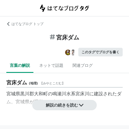
はてなブログ トップ
宮床ダム
このタグでブログを書く
言葉の解説
ネットで話題
関連ブログ
宮床ダム
(
地理
)
【
みやとこだむ
】
宮城県黒川郡大和町の鳴瀬川水系宮床川に建設されたダ
ム。宮城県が運営する多目的ダムである。
解説の続きを読む