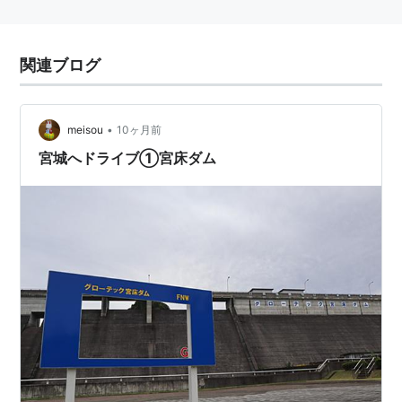
関連ブログ
•
meisou
10ヶ月前
宮城へドライブ①宮床ダム