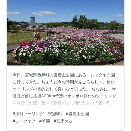
今日、宮城県色麻町の愛宕山公園にある、シャクヤク園
に行ってきた。ちょうど今の時期が見ごろらしく、原付
ツーリングの目的として良いなと思った。 ちなみに、半
月ほど前に往復800km予定のオンボロ原付のツーリング
を敢行した際、途中で原付がぶっ壊れたという苦い思い
出がある(ベルトがちぎれた)。しかし修理後、懲りずにツ
#
原付ツーリング
#
色麻町
#
愛宕山公園
ーリングを再開した。まあせっかく足があるんだし、使
#
シャクヤク
#
芍薬
#
宮床ダム
わない手はない。懲りない精神も時には大事である。そ
れに今回は往復60kmぐらいだったしセーフセーフ(？) き