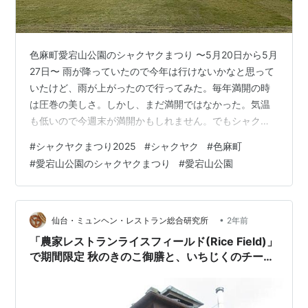
色麻町愛宕山公園のシャクヤクまつり 〜5月20日から5月
27日〜 雨が降っていたので今年は行けないかなと思って
いたけど、雨が上がったので行ってみた。毎年満開の時
は圧巻の美しさ。しかし、まだ満開ではなかった。気温
も低いので今週末が満開かもしれません。でもシャクヤ
クまつりは明日まで。 ところどころでは花が咲いてい
#
シャクヤクまつり2025
#
シャクヤク
#
色麻町
た。
#
愛宕山公園のシャクヤクまつり
#
愛宕山公園
•
仙台・ミュンヘン・レストラン総合研究所
2年前
「農家レストランライスフィールド(Rice Field)」
で期間限定 秋のきのこ御膳と、いちじくのチーズ
ケーキ