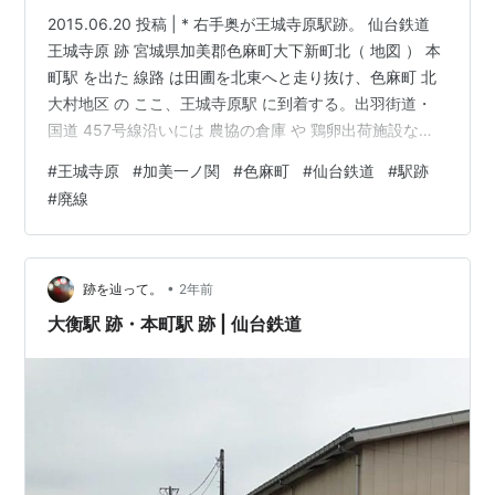
2015.06.20 投稿 | * 右手奥が王城寺原駅跡。 仙台鉄道
王城寺原 跡 宮城県加美郡色麻町大下新町北（ 地図 ） 本
町駅 を出た 線路 は田圃を北東へと走り抜け、色麻町 北
大村地区 の ここ、王城寺原駅 に到着する。出羽街道・
国道 457号線沿いには 農協の倉庫 や 鶏卵出荷施設など
JA の施設が集積しているが、駅跡からは若干離れている
#
王城寺原
#
加美一ノ関
#
色麻町
#
仙台鉄道
#
駅跡
のでいくばくかの不自然感を覚えるが否、広大な土地を
#
廃線
有していたのかもしれない。（ 今の「 ローソン色麻上新
町店 」周辺、宮城県加美郡色麻町色麻町大上新町147-1
） しかし、この駅は 物流拠点 と言うよりは 人の輸送が
主体であったと考えられる。 不…
•
跡を辿って。
2年前
大衡駅 跡・本町駅 跡 | 仙台鉄道