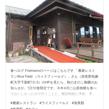
食べログ Freimannのページはこちらです 「農家レスト
ランRice Field （ライスフィールド）」さん（加美郡色麻
町大字下新町13-3）のHPを見たら、秋のきのこ御膳のお
知らせが。1日10食限定です。今年4月に山菜御膳を食べ
ておいしかったので行くことに。開店時刻に予約。予約
時間に行ったら、先客が何人もいて、しかも既に食べて
#
農家レストラン
#
ライスフィールド
#
加美郡
いる！お店の方に「ランチは11時半からでは？」と聞い
#
色麻町
#
カフェ