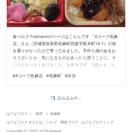
食べログ Freimannのページはこちらです 「Aコープ色麻
店」さん（宮城県加美郡色麻町四釜字枛木町14-1）の前
を通りがかったので寄ってみました。手作り感のあるお
そうざいとか、気になるものがあったら買うことに。そ
したらさっそくありました、お弁当です。 2品とも「JA
全農Aコープ（株）古川店」さん（大崎市古川北町3-10-
#
Aコープ色麻店
#
色麻町
#
弁当
36）の製造です。 お弁当BOX 430円は日替わりで、こ
の日は味噌チキンカツでした。鶏肉は胸肉みたいな食感
でやわらかく、甘めの味噌だれがかけてあります。きん
•
ぴらごぼう、青菜のおひたし、漬物添えで、彩りも考え
仙台・ミュンヘン・レストラン総合研究所
2年前
ていますね。 彩り筍ご飯弁当376円は、季節を感じるた
「農家レストランライスフィールド(Rice Field)」
けのこご飯が…
で、マスターが採ってくる天然山菜で山菜御膳。
手作りケーキセットもおいしい