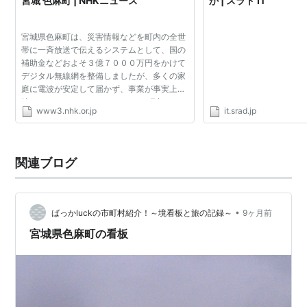
宮城 色麻町 | NHKニュース
か | スラド IT
宮城県色麻町は、災害情報などを町内の全世
帯に一斉放送で伝えるシステムとして、国の
補助金などおよそ３億７０００万円をかけて
デジタル無線網を整備しましたが、多くの家
庭に電波が安定して届かず、事業が事実上頓
挫していたことがわかりました。 町内の６か
www3.nhk.or.jp
it.srad.jp
所に新たに造った高速無線通信の基地局から
電波を発信し、各...
関連ブログ
•
ばっかluckの市町村紹介！～境看板と旅の記録～
9ヶ月前
宮城県色麻町の看板