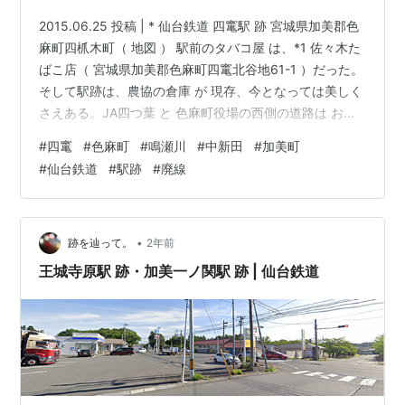
2015.06.25 投稿 | * 仙台鉄道 四竃駅 跡 宮城県加美郡色
麻町四枛木町（ 地図 ） 駅前のタバコ屋 は、*1 佐々木た
ばこ店（ 宮城県加美郡色麻町四竃北谷地61-1 ）だった。
そして駅跡は、農協の倉庫 が 現存、今となっては美しく
さえある。JA四つ葉 と 色麻町役場の西側の道路は おそ
らく"線路"。 これらの道路は、おそらく線路跡 ちなみ
#
四竃
#
色麻町
#
鳴瀬川
#
中新田
#
加美町
に、四竃駅 の向かい、タバコ屋のある色麻町役場の場所
#
仙台鉄道
#
駅跡
#
廃線
には、【 四竃館 】と言う 城跡 があったらしい。 今とな
っては遺構すら確認できない状態だが。 仙台鉄道 鳴瀬川
駅 跡 宮城県加美郡加美町赤塚（ 地図 ） 線路は鳴瀬川に
架かる国道 457号…
•
跡を辿って。
2年前
王城寺原駅 跡・加美一ノ関駅 跡 | 仙台鉄道