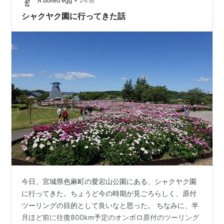
庫、JAあさひな河…
•
A boiled egg
2年前
シャクヤク園に行ってきた話
今日、宮城県色麻町の愛宕山公園にある、シャクヤク園
に行ってきた。ちょうど今の時期が見ごろらしく、原付
ツーリングの目的として良いなと思った。 ちなみに、半
月ほど前に往復800km予定のオンボロ原付のツーリング