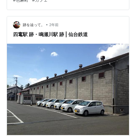
たら「早く来たお客様が多かったので早く始めました」
ですって！良い席は残っていませんでした。時間調整し
て、まじめに予約時間を守って行ったのに残念ですね。
秋のきのこ御膳2,000円 昨年のきのこ御膳の値段は知り
•
跡を辿って。
2年前
ませんが…
四竃駅 跡・鳴瀬川駅 跡 | 仙台鉄道