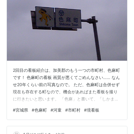
2回目の看板紹介は、加美郡のもう一つの市町村、色麻町
です！ 色麻町の看板 画質が悪くてごめんなさい…… なん
せ20年くらい前の写真なので。 ただ、色麻町は合併せず
現在も存在する町なので、機会があればまた看板を撮り
に行きたいと思います。 「色麻」と書いて、「しかま」
と読みます。いわゆる難読地名の一つですね。 色麻町の
#
宮城県
#
色麻町
#
河童
#
市町村
#
境看板
看板の絵柄は河童！しかもなぜか黄色！ 前に地元の人か
ら聞いたことがあるのですが、この地域にいる河童は黄
色いらしいです。 えっ、そもそも河童なんて存在しない