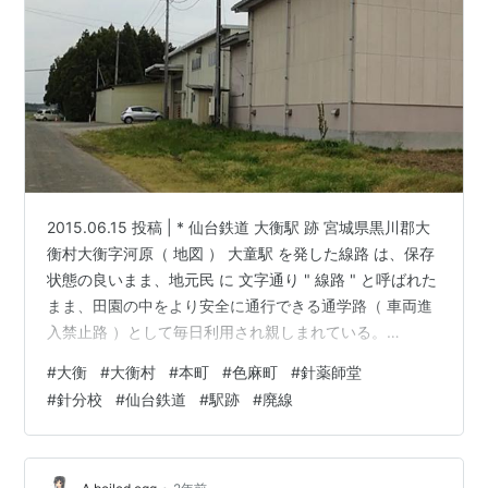
2015.06.15 投稿 | * 仙台鉄道 大衡駅 跡 宮城県黒川郡大
衡村大衡字河原（ 地図 ） 大童駅 を発した線路 は、保存
状態の良いまま、地元民 に 文字通り " 線路 " と呼ばれた
まま、田園の中をより安全に通行できる通学路（ 車両進
入禁止路 ）として毎日利用され親しまれている。
Google Map では 途中 途切れ途切れで表示されている "
#
大衡
#
大衡村
#
本町
#
色麻町
#
針薬師堂
線路 " だが、実際通行してみればきちんと 人 と 二輪車
#
針分校
#
仙台鉄道
#
駅跡
#
廃線
は通行できる。 左に映っているのが道路が線路。 さて、
そうこうしているうちに 大衡駅 へ到着。ここの駅跡もま
た、農協の倉庫 らしき施設がある（ 改築された米の冷蔵