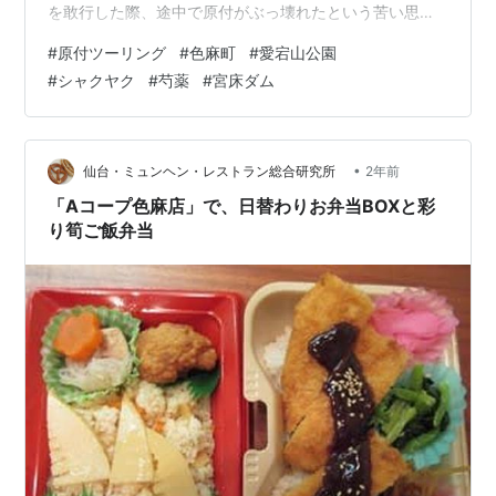
を敢行した際、途中で原付がぶっ壊れたという苦い思い
出がある(ベルトがちぎれた)。しかし修理後、懲りずにツ
#
原付ツーリング
#
色麻町
#
愛宕山公園
ーリングを再開した。まあせっかく足があるんだし、使
#
シャクヤク
#
芍薬
#
宮床ダム
わない手はない。懲りない精神も時には大事である。そ
れに今回は往復60kmぐらいだったしセーフセーフ(？) き
れいだな～(小並感) 快晴だったのもあって、素晴らしい
眺めであった。風がめちゃくちゃ強かったけど。 おまけ
•
仙台・ミュンヘン・レストラン総合研究所
2年前
帰りに、宮床ダムというダ…
「Aコープ色麻店」で、日替わりお弁当BOXと彩
り筍ご飯弁当