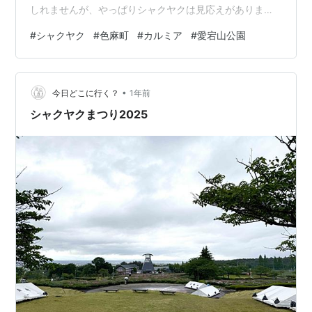
しれませんが、やっぱりシャクヤクは見応えがありま
す。
#
シャクヤク
#
色麻町
#
カルミア
#
愛宕山公園
•
今日どこに行く？
1年前
シャクヤクまつり2025