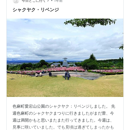
•
って？それは… いるんですよ。きっと。色麻町には、い
今日どこに行く？
1年前
るんです！ ちなみにこの看板に描かれている河童のキャ
シャクヤク・リベンジ
ラクターは、活平（かっぺい…
色麻町愛宕山公園のシャクヤク：リベンジしました。 先
週色麻町のシャクヤクまつりに行きましたがまだ蕾、今
週は満開かもと思いまたまた行ってきました。今週は、
見事に咲いていました。でも見頃は過ぎてしまったかも