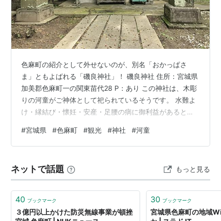
色麻町の紹介として外せないのが、別名「おかっぱさ
ま」ともよばれる「磯良神社」！ 磯良神社 住所：宮城県
加美郡色麻町一の関東苗代28 P：あり この神社は、木彫
りの河童がご神体として祀られているそうです。 水難よ
け・縁結び・懐妊・安産・足腰の病に御利益があるとの
こと。 神社の創建については、伝承として、坂上田村麻
#
宮城県
#
色麻町
#
観光
#
神社
#
河童
呂の水先案内人をした東右衛門という男がその功績を称
えられ、「川童（かっぱ）」の姓と土地を与えられたと
のこと。そして、東右衛門の没後に河童明神として祀ら
ネットで話題
もっと見る
れたのがこの神社の始まりとのこと。 （参考：色麻町HP
https://www.town.shikama.miyagi.jp/soshik…
40
30
ブックマーク
ブックマーク
３億円以上かけた防災無線事業が頓挫
宮城県色麻町の地域W