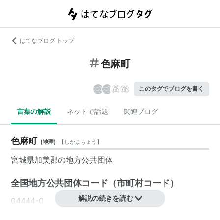
はてなブログ トップ
色麻町
このタグでブログを書く
言葉の解説
ネットで話題
関連ブログ
色麻町
(
地理
)
【
しかまちょう
】
宮城県
加美郡の地方公共団体
全国地方公共団体コード
（
市町村コード
）
解説の続きを読む
04444-0