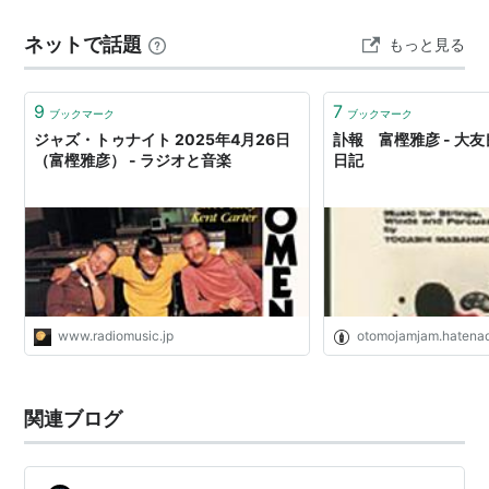
ネットで話題
もっと見る
9
7
ブックマーク
ブックマーク
ジャズ・トゥナイト 2025年4月26日
訃報 富樫雅彦 - 大友
（富樫雅彦） - ラジオと音楽
日記
www.radiomusic.jp
otomojamjam.hatenad
関連ブログ