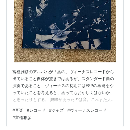
富樫雅彦のアルバムが「あの」ヴィーナスレコードから
出ていること自体が驚きではあるが、スタンダード曲の
演奏であること、ヴィーナスの初期にはESPの再発をや
っていたことを考えると、あってもおかしくはないか、
と思ったりもする。 興味があったのは音。これまた大仰
な「ハイパー・マグナム・サウンド」は如何に、と聞い
#
音楽
#
レコード
#
ジャズ
#
ヴィーナスレコード
てみた。 割と昔のRVGのブルーノートでの音作りの延長
#
富樫雅彦
線かな、の印象。中音域を強調し、迫力を与える手法。
RVGのBlue Note盤よりは、技術の進化により、力強いと