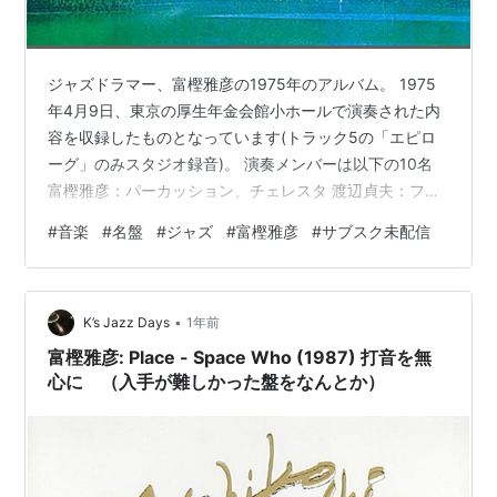
ジャズドラマー、富樫雅彦の1975年のアルバム。 1975
年4月9日、東京の厚生年金会館小ホールで演奏された内
容を収録したものとなっています(トラック5の「エピロ
ーグ」のみスタジオ録音)。 演奏メンバーは以下の10名
富樫雅彦：パーカッション、チェレスタ 渡辺貞夫：フル
ート、ソプラニーノ、アルトサックス 鈴木重男：フルー
#
音楽
#
名盤
#
ジャズ
#
富樫雅彦
#
サブスク未配信
ト、ソプラノサックス 中山昌三：フルート、バスフルー
ト 佐藤允彦：ピアノ、マリンバ、グロッケンシュピール
翠川敬基：チェロ、ベース 池田芳夫：ベース 中山正治：
•
パーカッション 豊住芳三郎：パーカッション 田中昇：パ
K’s Jazz Days
1年前
ーカッション ジャンル：ジャズ/フリー・ジャズ オスス
富樫雅彦: Place - Space Who (1987) 打音を無
メ度：★★…
心に （入手が難しかった盤をなんとか）