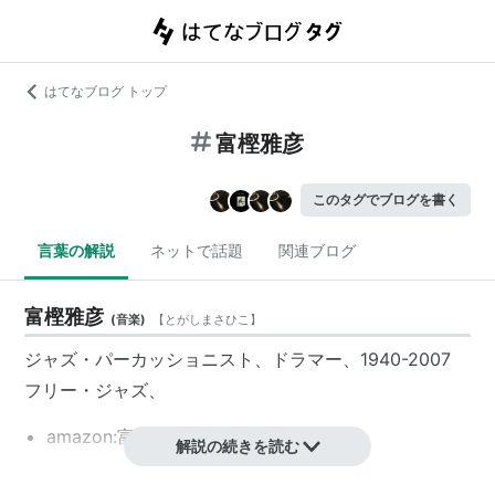
はてなブログ トップ
富樫雅彦
このタグでブログを書く
言葉の解説
ネットで話題
関連ブログ
富樫雅彦
(
音楽
)
【
とがしまさひこ
】
ジャズ・パーカッショニスト、ドラマー、1940-2007
フリー・ジャズ、
amazon:富樫雅彦
解説の続きを読む
アルバム