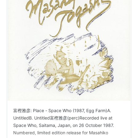
富樫雅彦: Place - Space Who (1987, Egg Farm)A.
UntitledB. Untitled富樫雅彦(perc)Recorded live at
Space Who, Saitama, Japan, on 26 October 1987.
Numbered, limited edition release for Masahiko