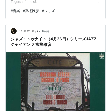
Togashi fan club.-----------------------------------------
---------------- 打音を無心に聴く、そんなアルバム。
#
音楽
#
富樫雅彦
#
ジャズ
Ringsをはじめとする、幾つかのソロの一つ。菊地…
•
K’s Jazz Days
1年前
ジャズ・トゥナイト（4月26日）シリーズJAZZ
ジャイアンツ 富樫雅彦