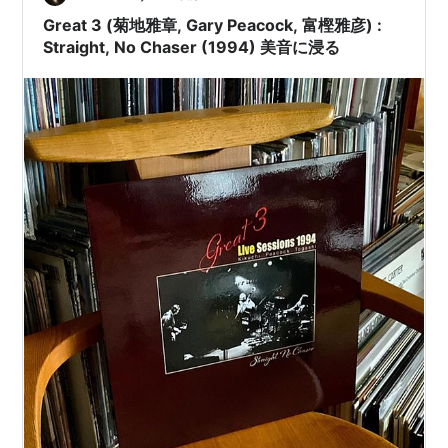
あ。ギータ…
Great 3 (菊地雅章, Gary Peacock, 富樫雅彦) :
Straight, No Chaser (1994) 美音に浸る