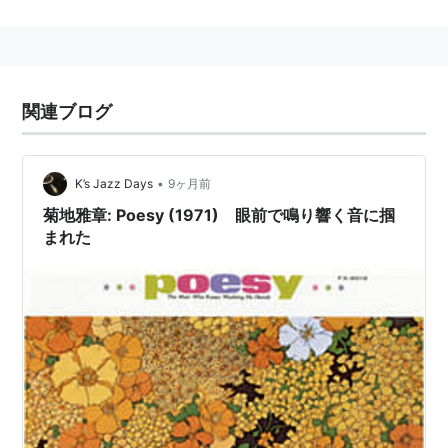
-
関連ブログ
•
K’s Jazz Days
9ヶ月前
菊地雅章: Poesy (1971) 眼前で鳴り響く音に掴
まれた