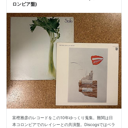
るとは思っ…
ロンビア盤)
富樫雅彦のレコードをこの10年ゆっくり蒐集。難関は日
本コロンビアでのレイシーとの共演盤。Discogsではベラ