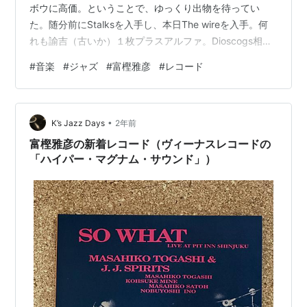
ボウに高価。ということで、ゆっくり出物を待ってい
た。随分前にStalksを入手し、本日The wireを入手。何
れも諭吉（古いか）１枚プラスアルファ。Dioscogs相場
より随分安価。昨今の新譜の価格高騰で、高価と感じな
#
音楽
#
ジャズ
#
富樫雅彦
#
レコード
いのが怖い。 あと入手に苦労したのがCD期のキング盤の
レコード。タマ数が少ない。これらのうち、２枚は最近
再発されて、少々がっかりだったな。
•
K’s Jazz Days
2年前
富樫雅彦の新着レコード（ヴィーナスレコードの
「ハイパー・マグナム・サウンド」）