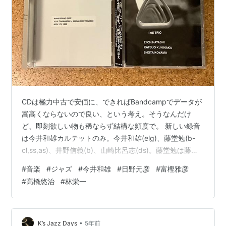
CDは極力中古で安価に、できればBandcampでデータが
嵩高くならないので良い、という考え。そうなんだけ
ど、即刻欲しい物も稀ならず結構な頻度で。 新しい録音
は今井和雄カルテットのみ。今井和雄(elg)、藤堂勉(b-
cl,ss,as)、井野信義(b)、山崎比呂志(ds)。藤堂勉は藤川
義明改め、である。実に懐かしい名前。高柳昌行のニュ
#
音楽
#
ジャズ
#
今井和雄
#
日野元彦
#
富樫雅彦
ーディレクションの衣鉢を継ぐ、という表現になるのだ
#
高橋悠治
#
林栄一
ろうが、得体の知れないスケール感がある今井和雄にし
ては、「伝統的な」フリージャズをしっかり聴かせた、
という驚きがあった。メンバー故か。 日野元彦は1970年
代の流氷時代のライヴ、ならば買わなきゃいけないよな
•
K’s Jazz Days
5年前