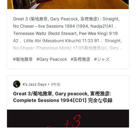
Great 3 (菊地雅章, Gary Peacock, 富樫雅彦) : Straight,
No Chaser～live Sessions 1994 (1994, Nadja21)A1．
Tennessee Waltz (Redd Stewart, Pee Wee King) 9:19
A2． Little Abi (Masabumi Kikuchi) 11:33 B1． Straight,
No Chaser (Thelonious Monk) 17:05菊地雅章(p), Gary
Peacock(b), 富樫雅彦(perc)Recording: 及川公生＠新宿
#
菊地雅章
#
Gary Peacock
#
富樫雅彦
#
ジャズ
PIT INN 1994年3…
•
K’s Jazz Days
6年前
Great 3/菊地雅章, Gary peacock, 富樫雅彦:
Complete Sessions 1994[CD1] 完全な収録