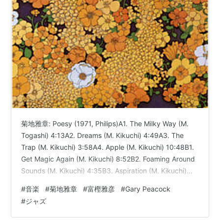
菊地雅章: Poesy (1971, Philips)A1. The Milky Way (M.
Togashi) 4:13A2. Dreams (M. Kikuchi) 4:49A3. The
Trap (M. Kikuchi) 3:58A4. Apple (M. Kikuchi) 10:48B1.
Get Magic Again (M. Kikuchi) 8:52B2. Foaming Around
Sounds (M. Kikuchi) 4:35B3. Aspiration (M. Kikuchi)
6:25B4. End (M. Kikuchi) 0:30菊地雅章(p), Gary P…
#
音楽
#
菊地雅章
#
富樫雅彦
#
Gary Peacock
#
ジャズ