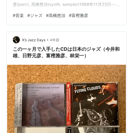
彦(perc), 高橋悠治(synth, sampler)1988年11月23日-----
------------------------------------------------- 富樫雅彦
#
音楽
#
ジャズ
#
高橋悠治
#
富樫雅彦
と高橋悠治のデュオ。1988年のスタジオ録音。 上腕で
の…
•
K’s Jazz Days
4年前
この一ヶ月で入手したCDは日本のジャズ（今井和
雄、日野元彦、富樫雅彦、林栄一）