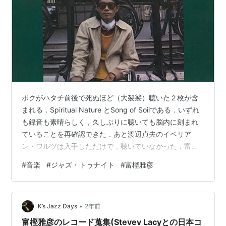
ボクがハタチ前後で死ぬほど（大袈裟）聴いた２枚が含
まれる．Spiritual Nature とSong of Soilである．いずれ
も録音も素晴らしく，久しぶりに聴いても脳内に刻まれ
ていることを再確認できた．あと渡辺貞夫のイベリア
ン・ワルツは入手しただけで，聴いていなかった．富
樫，菊地参加作として「とりあえずの入手」だったの
#
音楽
#
ジャズ・トゥナイト
#
富樫雅彦
で．これが，山本邦山，Gary Peacockとの銀界の原型だ
とは思わなかった．銀界のドラムは村上寛なのだけど，
とても富樫的なアルバムでもある，と思っている． また
•
山下洋輔との兆に対するリアルタイムの「びっくり感」
K’s Jazz Days
2年前
を大友良英が語っていて頷いてしまった．本当に共演す
富樫雅彦のレコード蒐集(Stevev Lacyとの日本コ