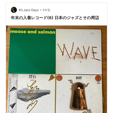
は思う。 それと同時に高音が劣化している点もRVGのブ
ルーノートと同じかな。確かに迫力はあるが、鮮度が落
•
K’s Jazz Days
4年前
ちている。このあたりが最近…
年末の入着レコード(6) 日本のジャズとその周辺