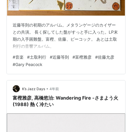
近藤等則の初期のアルバム。メタランゲージのカイザー
との共演。 長く探してした盤がすっと手に入った。LP末
期の入手困難盤。富樫、佐藤、ピーコック。 あとは土取
利行の音響アルバム。
#
音楽
#
土取利行
#
近藤等則
#
富樫雅彦
#
佐藤允彦
#
Gary Peacock
•
K’s Jazz Days
4年前
富樫雅彦, 高橋悠治: Wandering Fire -さまよう火
(1988) 熱く冷たい