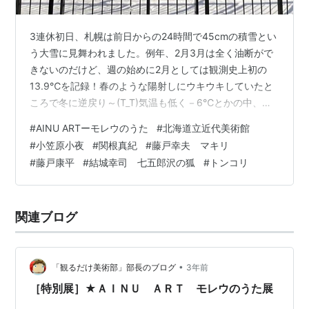
3連休初日、札幌は前日からの24時間で45cmの積雪とい
う大雪に見舞われました。例年、2月3月は全く油断がで
きないのだけど、週の始めに2月としては観測史上初の
13.9℃を記録！春のような陽射しにウキウキしていたと
ころで冬に逆戻り～(T_T)気温も低く－6℃とかの中、終
了間際の札幌国際芸術祭と連携企画の展示をいくつか観
#
AINU ARTーモレウのうた
#
北海道立近代美術館
てきました。昨日で終了の会場もあり全部は観られず残
#
小笠原小夜
#
関根真紀
#
藤戸幸夫 マキリ
念、気づくの遅すぎ…。 北海道立近代美術館「AINU ART
#
藤戸康平
#
結城幸司 七五郎沢の狐
#
トンコリ
ーモレウのうた」 藤戸康平さんの世界 結城幸司さんの版
画 北海道立近代美術館「AINU ARTーモレウのうた」 こ
ちらの展覧会は札幌国際芸術祭の連携企画で3/10まで開
関連ブログ
催中…
•
「観るだけ美術部」部長のブログ
3年前
［特別展］★ＡＩＮＵ ＡＲＴ モレウのうた展