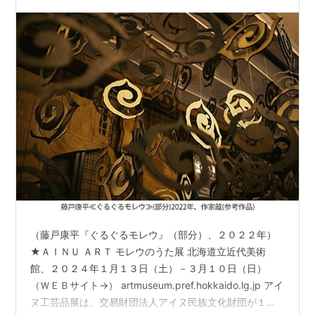
（藤戸康平『ぐるぐるモレウ』（部分）、２０２２年）
★ＡＩＮＵ ＡＲＴ モレウのうた展 北海道立近代美術
館、２０２４年１月１３日（土）－３月１０日（日）
（ＷＥＢサイト→） artmuseum.pref.hokkaido.lg.jp アイ
ヌ工芸品展は、交易財団法人アイヌ民族文化財団が１９