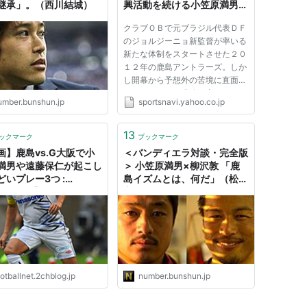
継承」。（西川結城）
興活動を続ける小笠原満男
（１／２）
クラブＯＢで元ブラジル代表ＤＦ
のジョルジーニョ新監督が率いる
新たな体制をスタートさせた２０
１２年の鹿島アントラーズ。しか
し開幕から予想外の苦境に直面し
た。Ｊ１では２連敗を喫して９４
umber.bunshun.jp
sportsnavi.yahoo.co.jp
年以来の単独最下位に沈み、常勝
軍団の危機もささやかれていた。
だが、２０日のヤマザキナビスコ
13
ックマーク
ブックマーク
カップで好調・ヴィッセル神...
画】鹿島vs.G大阪で小
＜バンディエラ対談・完全版
満男や遠藤保仁が起こし
＞ 小笠原満男×柳沢敦 「鹿
どいプレー3つ :
島イズムとは、何だ」（松本
tballnet【サッカーまと
宣昭）
otballnet.2chblog.jp
number.bunshun.jp