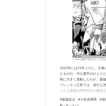
2002 Jリーグカップ MVP
2002 Jリーグ ベストイレブン
2003 Jリーグ ベストイレブン
リスト::サッカー選手
2022年には15年ぶりに、古
たものの、中心選手のひとりと
格に大きく貢献したのが、森脇
フレッチェ広島では、強引な
そんな森脇の問題発言が物議を醸
節の鹿島アントラーズ戦でのこと
#
森脇良太
#
小笠原満男
#
浦
トロヴィッチ監督率いる浦和
#
レオシルバ