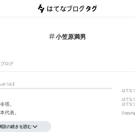
小笠原満男
連ブログ
らみつお
】
はてな
はてな
令塔。
はてな
日本代表。
Copyrig
解説の続きを読む