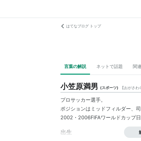
はてなブログ トップ
言葉の解説
ネットで話題
関
小笠原満男
(
スポーツ
)
【
おがさわ
プロサッカー選手。
ポジションはミッドフィルダー、司
2002・2006FIFAワールドカップ
出生