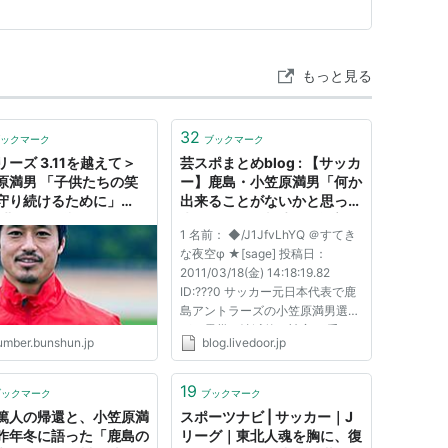
もっと見る
32
ックマーク
ブックマーク
リーズ 3.11を越えて＞
芸スポまとめblog : 【サッカ
原満男 「子供たちの笑
ー】鹿島・小笠原満男「何か
守り続けるために」
出来ることがないかと思って
東北人魂”に込めた思い～
来ました」…岩手・陸前高田
1 名前： ◆/J1JfvLhYQ ＠すてき
藤俊）
市の避難所を訪れ被災した
な夜空φ ★[sage] 投稿日：
人々を励ます - ライブドアブ
2011/03/18(金) 14:18:19.82
ログ
ID:???0 サッカー元日本代表で鹿
島アントラーズの小笠原満男選手
が、震災で壊滅的な被害を 受け
umber.bunshun.jp
blog.livedoor.jp
た岩手県陸前高田市の避難所を訪
れ、被災した人たちを励ましまし
た。 小笠原選手は、妻が陸前高
19
ブックマーク
ブックマーク
田市の小友町出身で自身も大船渡
篤人の帰還と、小笠原満
スポーツナビ | サッカー｜J
市の県立...
昨年冬に語った「鹿島の
リーグ｜東北人魂を胸に、復