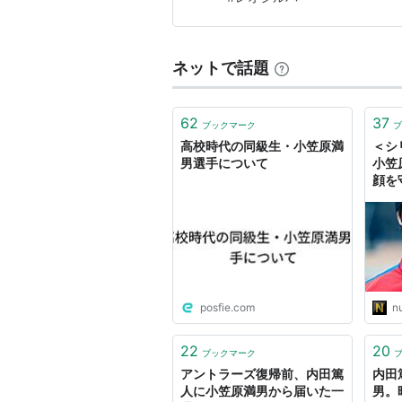
た。 この日は首位攻防戦と…
ネットで話題
62
37
ブックマーク
ブ
高校時代の同級生・小笠原満
＜シ
男選手について
小笠
顔を
～“
（佐
posfie.com
n
22
20
ブックマーク
アントラーズ復帰前、内田篤
内田
人に小笠原満男から届いた一
男。