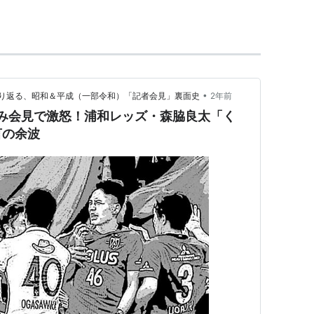
•
り返る、昭和＆平成（一部令和）「記者会見」裏面史
2年前
み会見で激怒！浦和レッズ・森脇良太「く
言の余波
付き移籍)