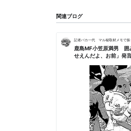
1979年4月5日 岩手県
関連ブログ
所属クラブ
1995-1997
大船渡高校
記者バカ一代 マル秘取材メモで振
鹿島MF小笠原満男 囲
1998-2006.8
せえんだよ、お前」発
鹿島アントラーズ
2006.8-2007.6
FCメッシーナ・ペローロ
(期限
2007.7-
鹿島アントラーズ
個人タイトル
2001 Jリーグ ベストイレブン