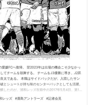
巣の愛媛FCへ復帰。 翌2023年は出場の機会こそ少なかっ
してチームを鼓舞する。 チームをJ3優勝に導き、J2昇
良太である。 本職はサイドバックだが、入団したサン
突破とシュートが持ち味のセンターバックとしても活躍。
したのが、浦和レッズ在籍中の2017年5月4日、第10
だった。 森脇は2012年12月に、広島時代の恩師のペ
和レッズ
#
鹿島アントラーズ
#
記者会見
へ移籍。以降、浦和では存在感溢れるプレーで活躍してい