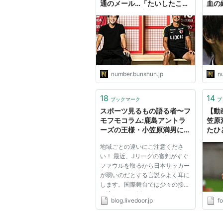
通のメール…「たいしたこと
血の
ねぇなぁ」の初対面から12
年後の変化とは（池田博一）
number.bunshun.jp
n
18
14
ブックマーク
ブ
スポーツ見るもの語る者〜フ
【動
モフモコラム:鹿島アントラ
笠原
ーズの王様・小笠原満男に学
たひ
ぶ、アジアでの戦い方。
foo
地域ごとの違いにご注意くださ
め】
い！ 最近、Jリーグの審判がすぐ
ファウルを取るから日本サッカー
が弱いのだとする言説をよく耳に
します。国際舞台では少々の接触
は流すため、倒れてもファウルは
blog.livedoor.jp
fo
取れない。ところが、日本でのプ
レーに慣れた選手たちは、すぐ転
ぶ癖がついており、球際などに弱