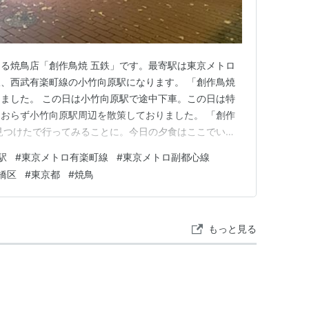
る焼鳥店「創作鳥焼 五鉄」です。最寄駅は東京メトロ
、西武有楽町線の小竹向原駅になります。 「創作鳥焼
ました。 この日は小竹向原駅で途中下車。この日は特
おらず小竹向原駅周辺を散策しておりました。 「創作
見つけたで行ってみることに。今日の夕食はここでいた
五鉄 店舗外観 創作鳥焼 五鉄 店舗看板 創作鳥焼 五鉄
駅
#
東京メトロ有楽町線
#
東京メトロ副都心線
口の扉を開けて店内へ。先客は２名おりました。カウンタ
橋区
#
東京都
#
焼鳥
茶を注文。…
もっと見る