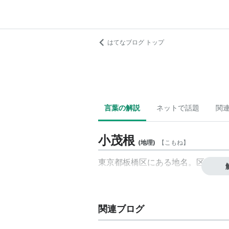
はてなブログ トップ
言葉の解説
ネットで話題
関
小茂根
(
地理
)
【
こもね
】
東京都板橋区にある地名。区の南西
関連ブログ