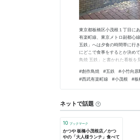
東京都板橋区小茂根１丁目にあ
有楽町線、東京メトロ副都心線
五鉄」へは夕食の時間帯に行き
にどこで食事をするとか決めて
鳥焼 五鉄」と書かれた看板を
だくことにしました。 創作鳥焼 
#
創作鳥焼
#
五鉄
#
小竹向原
店内 「創作鳥焼 五鉄」の入
#
西武有楽町線
#
小茂根
#
板
ーの席に座り、まずはウーロン
ネットで話題
10
ブックマーク
かつや 板橋小茂根店／かつ
やの「大人様ランチ」食べて