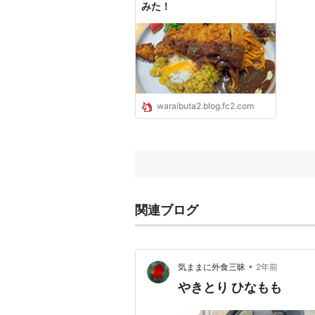
みた！
waraibuta2.blog.fc2.com
関連ブログ
•
気ままに外食三昧
2年前
やきとり ひなもも