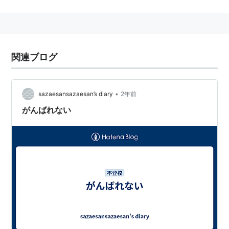
現在、法政大学教授。また、臨床教育研究所「虹」を主
宰し、教育現場などについての調査・研究活動もしてい
る。「『よい子』が人を殺す〜なぜ『家庭内殺人』『無
差別殺人』が続発するのか」（2008年8月、青灯社刊）
関連ブログ
など著書多数。
愛称
•
sazaesansazaesan’s diary
2年前
『ホンマでっか!?TV』では女性のような物腰や柔らかい
がんばれない
口調から「（尾木）ママ」という愛称で親しまれてい
る。
エピソード
映画『ナニー・マクフィーと空飛ぶ子ブタ』の親善大使
に就任。