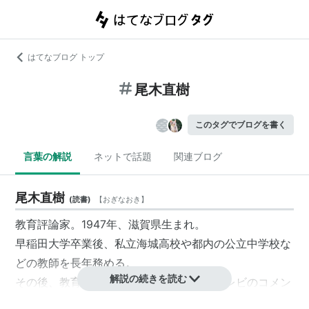
はてなブログ トップ
尾木直樹
このタグでブログを書く
言葉の解説
ネットで話題
関連ブログ
尾木直樹
(
読書
)
【
おぎなおき
】
教育評論家。1947年、滋賀県生まれ。
早稲田大学卒業後、私立海城高校や都内の公立中学校な
どの教師を長年務める。
解説の続きを読む
その後、教育評論家として、講演活動やテレビのコメン
テーターなどとして活躍。