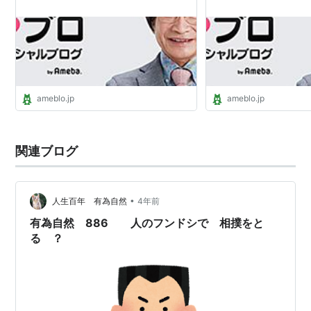
ameblo.jp
ameblo.jp
関連ブログ
•
人生百年 有為自然
4年前
有為自然 886 人のフンドシで 相撲をと
る ？