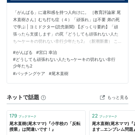
「がんばる」に違和感を持つ人向けに。 ［教育評論家 尾
木直樹さん］むち打ち症（４）「頑張れ」は不要 弟の死
で学ぶ | ヨミドクター(読売新聞) 【ざっくり要約】「頑
張ったら支援します」の罠『どうしても頑張れない人た
ち〜ケーキの切れない非行少年たち2』（新潮新書） こ
れもパッチングケア - 七人のサプライ（ズ） 以上です。
#
がんばる
#
宮口 幸治
#
どうしても頑張れない人たち~ケーキの切れない非行
少年たち2
#
パッチングケア
#
尾木直樹
ネットで話題
もっと見る
179
22
ブックマーク
ブックマーク
尾木直樹(尾木ママ)『小学校の「反転
尾木直樹(尾木ママ)
授業」は間違いです！』
ます…エンブレム問題