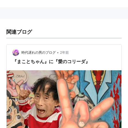
タクとなってしまったホラー漫画家。実はアイドルオー
ディションにも参加している。
ホラー漫画誌に描きかけの下書きを持ち込んでデビュー
関連ブログ
を決めた伝説の持ち主。
ナヨナヨとしているが、いざと言うときは男らしさを発
•
時代遅れの男のブログ
2年前
揮する。
『まことちゃん』に『愛のコリーダ』
芸名の由来は「山咲千里」の山咲と、姉の夫の名前「ト
オル」を結びつけたもの。
元々は漫画家であったが、明石家さんま司会のバラエテ
ィー番組『踊る！さんま御殿！！』に出演したことをき
っかけに、バラエティー番組へと積極的に進出。
今では漫画家の活躍よりも、タレントとしての知名度の
ほうが高いと思われる。