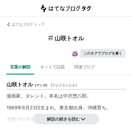
はてなブログ トップ
山咲トオル
このタグでブログを書く
言葉の解説
ネットで話題
関連ブログ
山咲トオル
(
マンガ
)
【
やまざきとおる
】
漫画家。タレント。本名は中沢惣八郎。
1969年8月23日生まれ。東京都出身。沖縄育ち。
太田プロダクション所属。
解説の続きを読む
オネエのようでオネエじゃない。姉の影響でアイドルオ