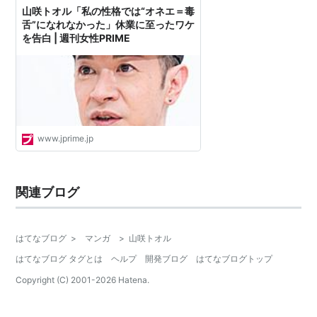
山咲トオル「私の性格では“オネエ＝毒
舌”になれなかった」休業に至ったワケ
を告白 | 週刊女性PRIME
www.jprime.jp
関連ブログ
はてなブログ
>
マンガ
>
山咲トオル
はてなブログ タグとは
ヘルプ
開発ブログ
はてなブログトップ
Copyright (C) 2001-
2026
Hatena.