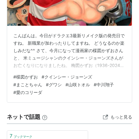
amazon:山咲トオル
著作
こんばんは。今日がドラクエ3最新リメイク版の発売日で
すね。 新職業が加わったりしてますね。 どうなるのか楽
しみだな^^ さて、今月になって漫画家の楳図かずおさん
と、 米ミュージシャンのクインシー・ジョーンズさんが
お亡くなりになりましたね。 梅図かずお（1936-2024）
クインシー・ジョーンズ（1933-2024）
#
楳図かずお
#
クインシー・ジョーンズ
#
まことちゃん
#
グワシ
#
山咲トオル
#
中川翔子
#
愛のコリーダ
ネットで話題
もっと見る
7
ブックマーク