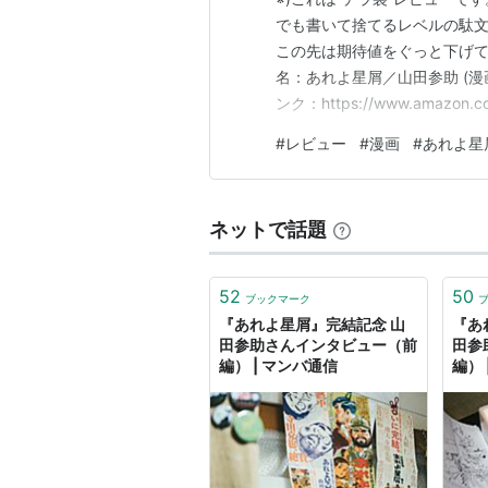
でも書いて捨てるレベルの駄
この先は期待値をぐっと下げ
名：あれよ星屑／山田参助 (漫画 
ンク：https://www.amazon.
よ星屑』は、山田参助による
#
レビュー
#
漫画
#
あれよ星
レイン）にて、2013年9月号か
ネットで話題
52
50
ブックマーク
『あれよ星屑』完結記念 山
『あ
田参助さんインタビュー（前
田参
編） | マンバ通信
編） 