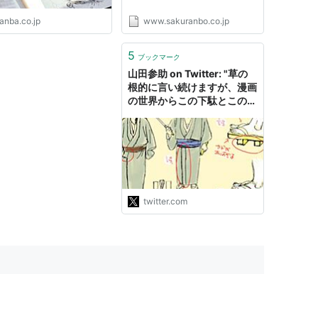
anba.co.jp
www.sakuranbo.co.jp
5
ブックマーク
山田参助 on Twitter: "草の
根的に言い続けますが、漫画
の世界からこの下駄とこの着
物の前をなんとしても無くし
ていきたいんです・・・
https://t.co/XE6IUgyzjN"
twitter.com