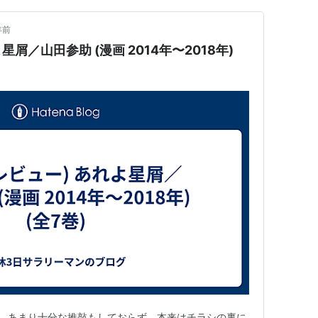
年前
星屑／山田参助 (漫画 2014年〜2018年)
です。あまり十分な推敲もしておらず、本来はチラシの裏に