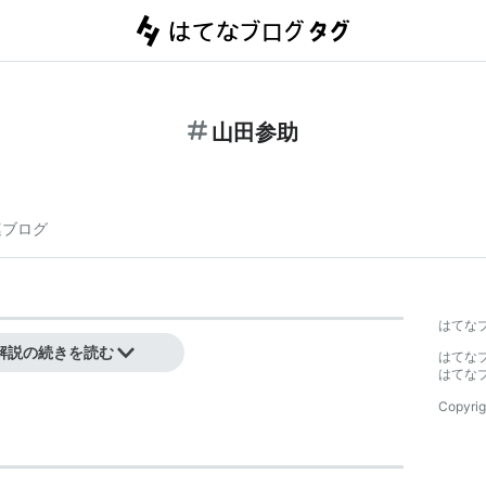
山田参助
連ブログ
】
はてな
解説の続きを読む
はてな
はてな
Copyrig