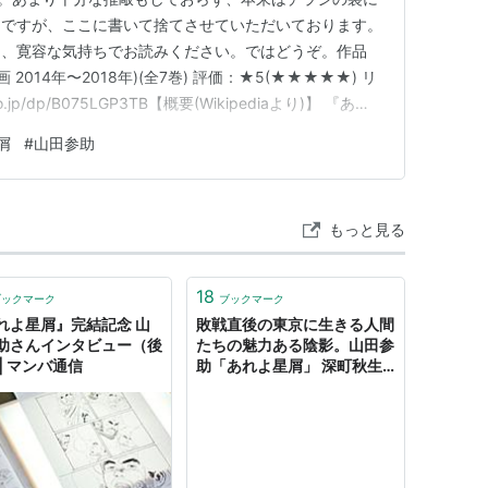
文ですが、ここに書いて捨てさせていただいております。
て、寛容な気持ちでお読みください。ではどうぞ。作品
2014年〜2018年)(全7巻) 評価：★5(★★★★★) リ
co.jp/dp/B075LGP3TB【概要(Wikipediaより)】 『あれ
日本の漫画である。『月刊コミックビーム』（エンターブ
屑
#
山田参助
ら2018年2月号まで連載。 山…
もっと見る
18
ブックマーク
ブックマーク
れよ星屑』完結記念 山
敗戦直後の東京に生きる人間
助さんインタビュー（後
たちの魅力ある陰影。山田参
| マンバ通信
助「あれよ星屑」 深町秋生
のコミックストリート