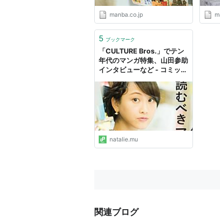
manba.co.jp
m
5
ブックマーク
「CULTURE Bros.」でテン
年代のマンガ特集、山田参助
インタビューなど - コミック
ナタリー
natalie.mu
関連ブログ