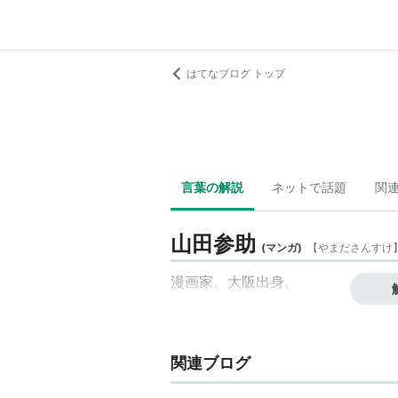
はてなブログ トップ
言葉の解説
ネットで話題
関
山田参助
(
マンガ
)
【
やまださんすけ
漫画家。大阪出身。
関連ブログ