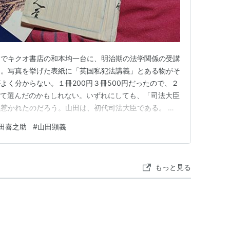
りでキクオ書店の和本均一台に、明治期の法学関係の受講
た。写真を挙げた表紙に「英国私犯法講義」とある物がそ
よく分からない。１冊200円３冊500円だったので、２
して選んだのかもしれない。いずれにしても、「司法大臣
惹かれたのだろう。山田は、初代司法大臣である。 た
原本であれば何かしら痕跡がありそうだが、そのようなも
田喜之助
#
山田顕義
袋綴じの背表紙に当たり、別の大臣宛提出用の反古を袋綴
1。 表紙には、「…
もっと見る