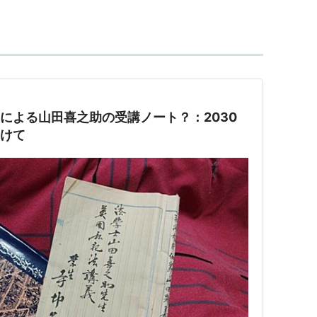
。
法の編纂に大きく貢献。
院大学の創始者でもある。
生による山田喜之助の受講ノート？：2030
向けて