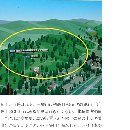
音山とも呼ばれる。三笠山は標高119.8ｍの超低山。近
笠山593.6ｍもあるが夏は行きたくない。北海道博物館
）、この地に空知集治監が設置された際、奈良県出身の看
草山）に似ていることから三笠山と命名した。５００本を