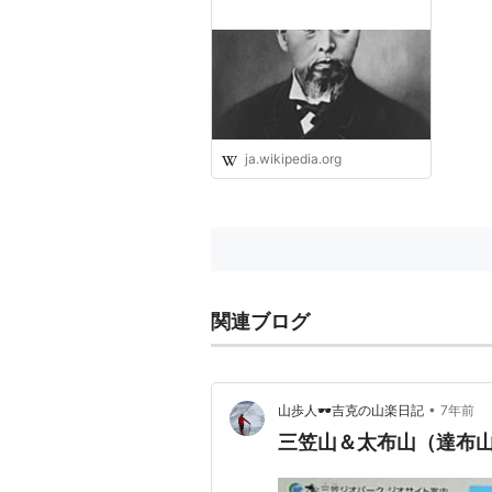
ja.wikipedia.org
関連ブログ
•
山歩人🕶吉克の山楽日記
7年前
三笠山＆太布山（達布