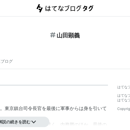
山田顕義
連ブログ
はてな
はてな
はてな
。東京鎮台司令長官を最後に軍事からは身を引いて
Copyrig
解説の続きを読む
察後、政府内の要職に就く。内務卿のほか、最後の