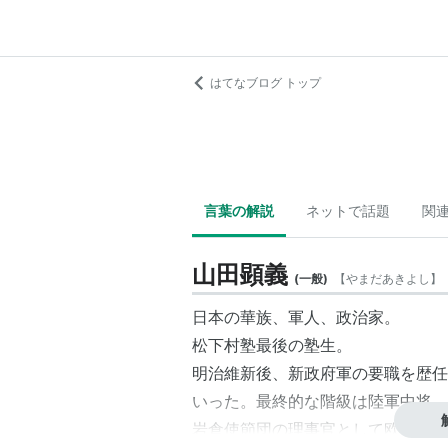
はてなブログ トップ
言葉の解説
ネットで話題
関
山田顕義
(
一般
)
【
やまだあきよし
】
日本の華族、軍人、政治家。
松下村塾最後の塾生。
明治維新後、新政府軍の要職を歴任
いった。最終的な階級は陸軍中将。
岩倉使節団の理事官として欧米を視