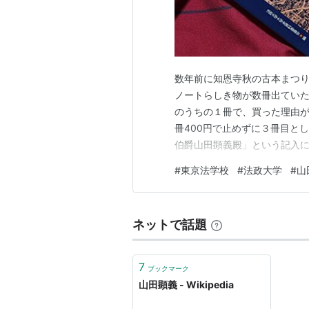
数年前に知恩寺秋の古本まつ
ノートらしき物が数冊出てい
のうちの１冊で、買った理由が
冊400円で止めずに３冊目と
伯爵山田顕義殿」という記入に
だし、司法大臣に提出された
#
東京法学校
#
法政大学
#
山
のはない。また、当該記入は
じ用に使っただけかもしれない*
ネットで話題
7
ブックマーク
山田顕義 - Wikipedia