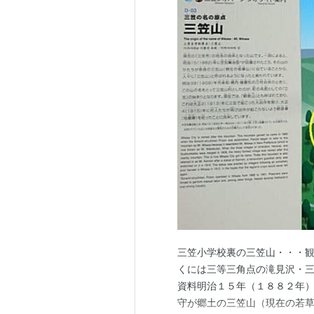
三笠小学校裏の三笠山・・・観
くには三等三角点の滝見沢・三
資料明治１５年（１８８２年
守が郷土の三笠山（現在の若