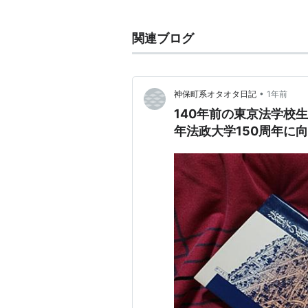
司法卿にして初代司法大臣となった
法整備の未熟だった日本の民法・刑
関連ブログ
日本法律学校（現日本大学）、國學
•
神保町系オタオタ日記
1年前
140年前の東京法学校
年法政大学150周年に