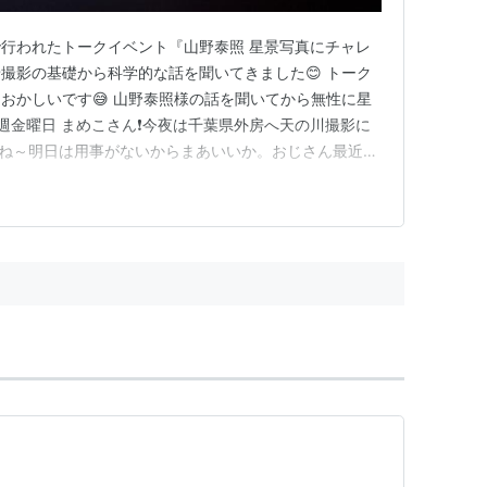
行われたトークイベント『山野泰照 星景写真にチャレ
撮影の基礎から科学的な話を聞いてきました😊 トーク
おかしいです😅 山野泰照様の話を聞いてから無性に星
先週金曜日 まめこさん❗今夜は千葉県外房へ天の川撮影に
だね～明日は用事がないからまあいいか。おじさん最近忙
 千葉県御宿町 大波月海岸 Sequatorにて１００枚
レーダー判定で梅雨前の貴重な晴天でした。今までは星
ロの話を聞…