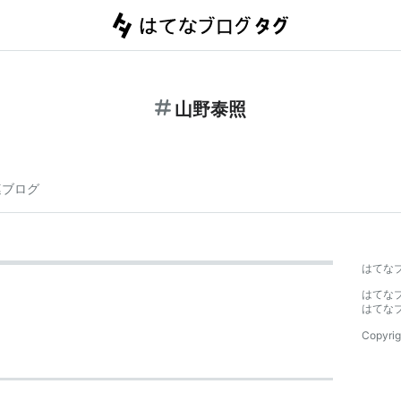
山野泰照
連ブログ
はてな
はてな
はてな
Copyrig