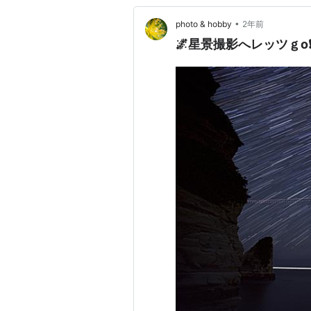
•
photo & hobby
2年前
🌌星景撮影へレッツｇo❗