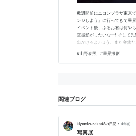
数週間前にニコンプラザ東京で
ンジしよう』に行ってきて星景
イベント後、ぷるお君は何やら
空撮影がしたいなー❗ そして
出かけるよ♪ ほう、また突然
しそうにしてたけど元気だな・・
#
山野泰照
#
星景撮影
合成 先週金曜日はほぼ新月で
空を好きに撮影してましたがプ
関連ブログ
•
kiyomizuzaka48の日記
4年前
写真展