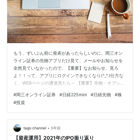
もう、ずいぶん前に発表があったらしいのに、岡三オン
ライン証券の先物アプリだけ見て、メールやお知らせを
全然見ていなかったので、【重要】なお知らせ、見ろ
よ！！って、アプリにログインできなくなり(^_^.)仕方な
く、WEBページの通達見たら～ 【重要】先物・オプショ
ン取引のサービス終了について って、 岡三オンライン証
#
岡三オンライン証券
#
日経225mini
#
日経先物
#
株
券で、先物取引が年内で終了！！のお知らせが～～～💦
#
投資
岡三オンライン証券は、手数料が高いのですが、アプリ
が使いやすく、このアプリを使ってると、他が使いづら
くて、日経先物miniを岡三オンライン証券でチマチマト
レードしていました。 コロナショック後に投資の勉強を
•
tago channel
5年前
始めて、日本の個別株を買い始…
【資産運用】2021年のIPO振り返り