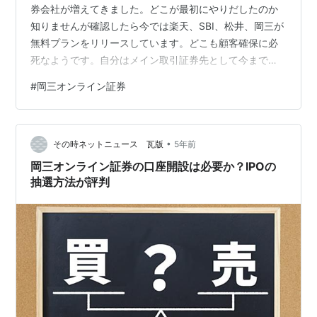
券会社が増えてきました。どこが最初にやりだしたのか
知りませんが確認したら今では楽天、SBI、松井、岡三が
無料プランをリリースしています。どこも顧客確保に必
死なようです。自分はメイン取引証券先として今まで楽
天証券を使っていました。1日の取引額100万円までは無
#
岡三オンライン証券
料というのはありがたいです。ただ枠の100万円って結構
すぐに使い切っちゃうんですね。だから手数料無料で使
えるサブ口座が他にもほしいなあと前々から思っており
•
ましたところ、岡三オンライン証券を開設すると数千円
その時ネットニュース 瓦版
5年前
プレゼントと3ヶ月間手数料無料キャンペーンを実施して
岡三オンライン証券の口座開設は必要か？IPOの
いたので申し込んでみたのですが… ス…
抽選方法が評判