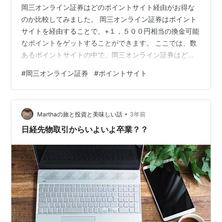
岡三オンライン証券はどのポイントサイト経由がお得な
のか比較してみました。 岡三オンライン証券はポイント
サイトを経由することで、+１，５００円相当の換金可能
なポイントをゲットすることができます。 ここでは、数
あるポイントサイトの中で、岡三オンライン証券はどの
ポイントサイトを経由したらお得なのか比較してみまし
#
岡三オンライン証券
#
ポイントサイト
た。 岡三オンライン証券のポイントサイト別のポイント
付与率を比較してみた。 ポイントサイト名 ポイント還元
率 当ブログ特典 楽天リーベイツ（Rebates） ― 600円
•
相当のポイント ハピタス（hapitas） ― 400円相当のポ
Marthaの旅と投資と美味しい話
3年前
イント モッピー（moppy） +1,500円 1,000円…
日経先物取引からいよいよ卒業？？