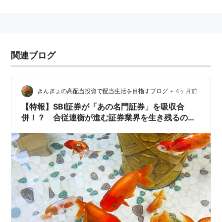
関連ブログ
•
きんぎょの高配当投資で配当生活を目指すブログ
4ヶ月前
【特報】SBI証券が「あの名門証券」を吸収合
併！？ 合従連衡が進む証券業界を生き残るのは
誰だぁ～！？＼(^o^)／