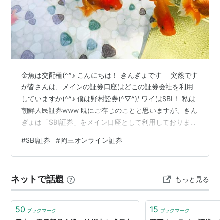
金魚は交配種(^^♪ こんにちは！ きんぎょです！ 突然です
が皆さんは、メインの証券口座はどこの証券会社を利用
していますか(^^♪ 僕は野村證券(^▽^)/ ワイはSBI！ 私は
朝鮮人民証券www 既にご存じのことと思いますが、きん
ぎょは「SBI証券」をメイン口座として利用しております
(^^♪ その他に、メインではないですが、保有しているだ
#
SBI証券
#
岡三オンライン証券
けでカウントすれば、以下の証券会社の口座も保有中で
あります！ ・SBIネオトレード証券 ・野村證券 ・岡三オ
ンライン証券 ・SMBC日興証券 ・大和証券 ・アイザワ証
ネットで話題
もっと見る
券 ・大和コネクト証券 え～💦こんなに持ってるの～！？
昔は「楽天証券」や「松井証券」、「D…
50
15
ブックマーク
ブックマーク