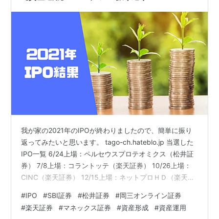
我が家の2021年のIPOが終わりましたので、簡単に振り
返ってみたいと思います。 tago-ch.hateblo.jp 当選した
IPO一覧 6/24上場：ペルセウスプロテオミクス（松井証
券） 7/8上場：コラントッテ（楽天証券） 10/26上場：
CINC（楽天証券） 12/15上場：ネットプロＨＤ（楽天証
券） 12/24上場：CS-C（SBI証券） 2021年のIPO結果 当
#
IPO
#
SBI証券
#
松井証券
#
岡三オンライン証券
選したIPO一覧 2021年は5件のIPOに当選し、4勝1敗とい
#
楽天証券
#
マネックス証券
#
資産形成
#
資産運用
う結果に終わりました。 6/24上場：ペルセウスプロテオ