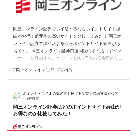
岡三オンライン証券でポイ活するならポイントサイト経
由がお得！還元率の高いサイトを比較してみた！ 岡三オ
ンライン証券でポイ活するならポイントサイト経由がお
得です。 岡三オンライン証券口座開設のポイ活はポイン
トサイトを経由することで、＋1,500円分の換金可能なポ
イントをゲットすることができます。 ここでは、数ある
#
岡三オンライン証券
#
ポイ活
ポイントサイトの中で、岡三オンライン証券口座開設の
ポイ活はどのポイントサイトを経由したらお得なのか、
還元率が高いのか比較してみました。 岡三オンライン証
ポイント・マイルの稼ぎ方！稼げる副業や節約方法を公開！
券のポイ活はこのポイントサイト経由がお得！ ポイント
•
9時間前
サイト名 ポイント還元率 当ブログ特典 モッピー
岡三オンライン証券はどのポイントサイト経由が
（moppy） +1,500円分 2…
お得なのか比較してみた！