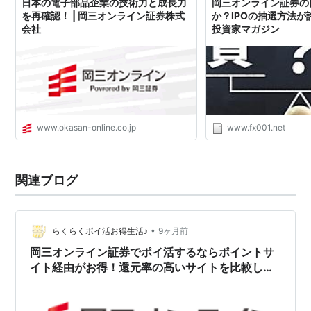
日本の電子部品企業の技術力と成長力
岡三オンライン証券の
を再確認！ | 岡三オンライン証券株式
か？IPOの抽選方法が評
会社
投資家マガジン
www.okasan-online.co.jp
www.fx001.net
関連ブログ
•
らくらくポイ活お得生活♪
9ヶ月前
岡三オンライン証券でポイ活するならポイントサ
イト経由がお得！還元率の高いサイトを比較して
みた！