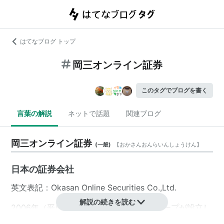
はてなブログ トップ
岡三オンライン証券
このタグでブログを書く
言葉の解説
ネットで話題
関連ブログ
岡三オンライン証券
(
一般
)
【
おかさんおんらいんしょうけん
】
日本の証券会社
英文表記：Okasan Online Securities Co.,Ltd.
解説の続きを読む
2006年（平成18年）1月に、
岡三証券グループ
が設立し
たインターネット専業の証券会社