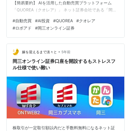
【簡易要約】 AIを活用した自動売買プラットフォーム
「QUOREA（クオレア）」 ネット証券会社である「岡三
オンライン証券株式会社」とのサードパーティー契約を
#
自動売買
#
AI投資
#
QUOREA
#
クオレア
発表 それに伴い、岡三オンライン証券のAPIを通じて利
#
ロボアド
#
岡三オンライン証券
用可能な「QUOREA CFD」の提供を開始 QUOREA CFD
とはレバレッジをかけた自動売買AI投資サービス 2021年
9月現在では16,000名を越えるユーザー登録 利用料は初
期費用0円で取引高に応じての従量課金…
•
嫁を迎えるまで淡々と
5年前
岡三オンライン証券口座を開設するもストレスフ
ル仕様で使い難い
株取引が一定取引額以内だと手数料無料になるネット証