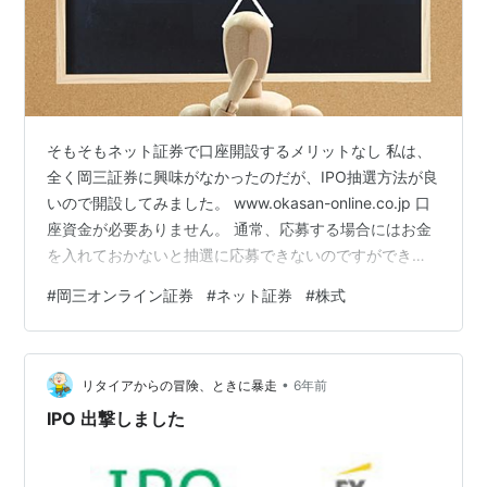
そもそもネット証券で口座開設するメリットなし 私は、
全く岡三証券に興味がなかったのだが、IPO抽選方法が良
いので開設してみました。 www.okasan-online.co.jp 口
座資金が必要ありません。 通常、応募する場合にはお金
を入れておかないと抽選に応募できないのですができま
す。 これはいいと思い、申し込みました。 一応、こうい
#
岡三オンライン証券
#
ネット証券
#
株式
った老舗証券にありがちな電話は一度きりありました。
岡三証券とは別会社のようです ネット証券専業であり、
電話注文等がないようです。 親会社はご存知、昔ながら
•
の会社です。 IPO以外は正直メリットがないのですが、
リタイアからの冒険、ときに暴走
6年前
CFDにも参入しているので条件よければ検討してみよ
IPO 出撃しました
う…