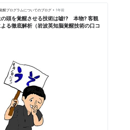
•
覚醒プログラムについてのブログ
1年前
頭を覚醒させる技術は嘘!? 本物? 客観
による徹底解析（岩波英知脳覚醒技術の口コ