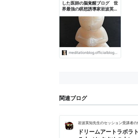
した医師の脳覚醒ブログ 世
界最強の瞑想誘導家岩波英知
体験談
meditationblog.officialblog.jp
関連ブログ
岩波英知先生のセッション受講者の
ドリームアートラボラ