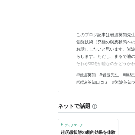
このブログ記事は岩波英知先生
覚醒技術（究極の瞑想状態へ
お話ししたいと思います。岩
らします。ただし、まるで嘘
それが本物か嘘なのかどうか
ょう。では、実際のところど
#
岩波英知
#
岩波先生
#
瞑想
させる技術について検証してい
#
岩波英知口コミ
#
岩波英知
を覚醒させるといわれている技
ネットで話題
6
ブックマーク
超瞑想状態の劇的効果を体験