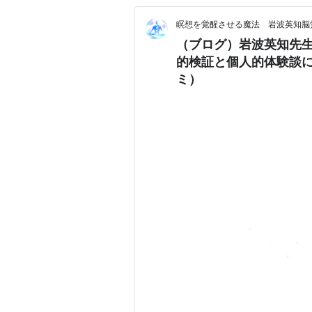
瞑想を覚醒させる魔法 岩波英知脳
（ブログ）岩波英知先生の
的検証と個人的体験談
ミ）