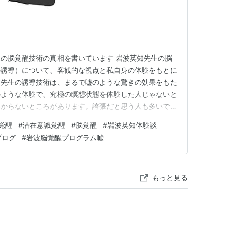
の脳覚醒技術の真相を書いています 岩波英知先生の脳
の誘導）について、客観的な視点と私自身の体験をもとに
波先生の誘導技術は、まるで嘘のような驚きの効果をもた
のような体験で、究極の瞑想状態を体験した人じゃないと
わからないところがあります。誇張だと思う人も多いでし
うなのか、今回のブログ記事で、岩波英知先生の頭を覚醒
覚醒
#
潜在意識覚醒
#
脳覚醒
#
岩波英知体験談
きたいと思います。 (本物？嘘？)岩波英知先生の頭と脳
ブログ
#
岩波脳覚醒プログラム嘘
術の真相 今日は岩波英…
もっと見る