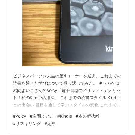
ビジネスパーソン人生の第4コーナーを迎え、これまでの
読書を通じた学びについて振り返ってみた。 キッカケは
岩間よいこさんのVoicy「電子書籍のメリット・デメリッ
ト！私のKindle活用法」 これまでの読書スタイル Kindle
との出会い 書籍を通じて学ぶスタイルの変化 これまでの
読書スタイル サラリーマン全盛期は書店に足を運び、い
#
voicy
#
岩間よいこ
#
Kindle
#
本の断捨離
ろいろなジャンルの本棚を時間をかけて眺めることが好
#
リスキリング
#
定年
きだった。店内の紙の匂いもとても心地よかった。 書籍
の選び方は、ジャンル毎の書棚から手に取り選ぶのでは