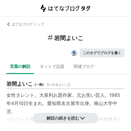
はてなブログ トップ
岩間よいこ
このタグでブログを書く
言葉の解説
ネットで話題
関連ブログ
岩間よいこ
(
一般
)
【
いわまよいこ
】
女性タレント。大喜利お題作家。元お笑い芸人。1985
年4月10日生まれ。愛知県名古屋市出身。南山大学中
退。
解説の続きを読む
パルフェ
の元メンバーで2012年1月に作家の岩崎夏海と
結婚した。