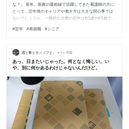
な？」 長年、医療の最前線で活躍してきた看護師の方に
とって、定年後のキャリアや働き方は大きな関心事では
ないでしょうか。一般的な企業の定年は60歳や65歳です
が、実は看護業界においては定年後も現役でバリバリと
#
定年
#
再就職
#
シニア
活躍している方が数多く存在します。 本記事では、看護
師の定年事情から、60代・70代、さらには80代になって
も活躍できる理由、そしてシニア世代におすすめの再就
•
職先や働き方について詳しく解説します。今後のライフ
酒と肴とモノノフと。
1ヶ月前
プランを考える上での参考にしてください。 看護師の定
あっ、日またいじゃった。何となく悔しい。い
年は基本「60歳」。しかし現役は…
や、別に何かあるわけじゃないんだけど。