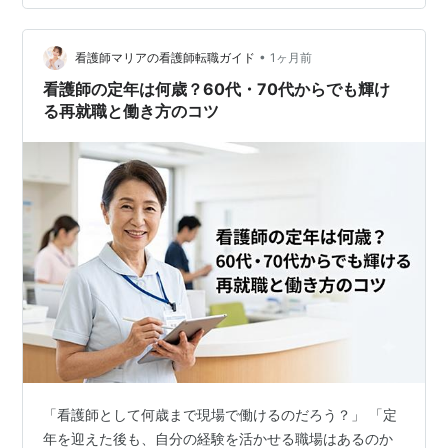
は とことん信頼や好感を持って頂いてたようです。 手紙
もたくさん頂いてて、 40年前からのお付き合いの会社社
•
長のお客さまが、 ずっと変わらない母の在り方を褒めて
看護師マリアの看護師転職ガイド
1ヶ月前
下さってました。 みなさんの書いて下さってる嬉しいエ
看護師の定年は何歳？60代・70代からでも輝け
ピソードは、 私の…
る再就職と働き方のコツ
「看護師として何歳まで現場で働けるのだろう？」 「定
年を迎えた後も、自分の経験を活かせる職場はあるのか