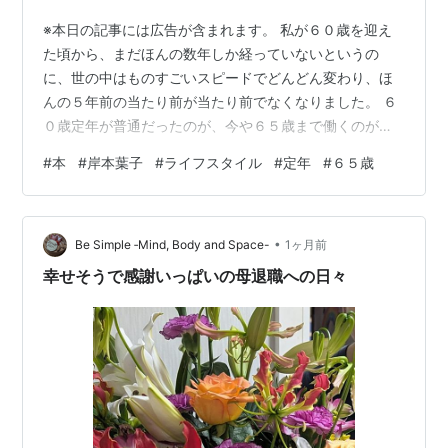
※本日の記事には広告が含まれます。 私が６０歳を迎え
た頃から、まだほんの数年しか経っていないというの
に、世の中はものすごいスピードでどんどん変わり、ほ
んの５年前の当たり前が当たり前でなくなりました。 ６
０歳定年が普通だったのが、今や６５歳まで働くのが主
流となってきただけでなく、７０歳まで、そのままの社
#
本
#
岸本葉子
#
ライフスタイル
#
定年
#
６５歳
員として変わりなく働き続けられる企業も現れ始めた今
日この頃。７０歳を越えても、パートやアルバイトで働
くことも普通になりつつあります。 私が今６０歳を迎え
•
ていたとしたら、何の迷いもなく当然のように再雇用の
Be Simple ‐Mind, Body and Space-
1ヶ月前
道を歩んでいたのだろうか…。 わたしの場合は、６０歳
幸せそうで感謝いっぱいの母退職への日々
以降の新しいＩＤも用意されていたというのに、…