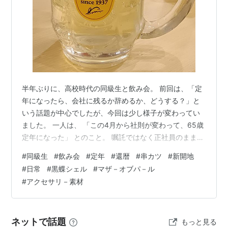
半年ぶりに、高校時代の同級生と飲み会。 前回は、「定
年になったら、会社に残るか辞めるか、どうする？」と
いう話題が中心でしたが、今回は少し様子が変わってい
ました。 一人は、 「この4月から社則が変わって、65歳
定年になった」 とのこと。 嘱託ではなく正社員のままな
ので、給与が大幅に下がることもなく、それは良かった
#
同級生
#
飲み会
#
定年
#
還暦
#
串カツ
#
新開地
のですが……。 「もう転勤はないと思ってたのに、高松
#
日常
#
黒蝶シェル
#
マザ－オブパ－ル
から9月に山口へ異動や」 最後は神戸勤務と思っていた
#
アクセサリ－素材
だけに、本人も複雑そうでした。 雇う側も、なかなかシ
ビアです。 もう一人は、 「ウチは、子どもがまだ小学生
やから、70歳定年でもええわ」 と、冗談半分、本気半
ネットで話題
もっと見る
分。 笑いましたが、よく考…