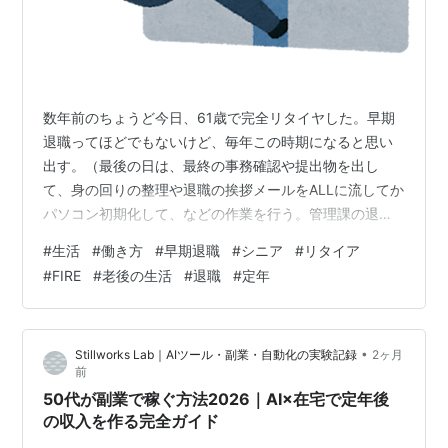
数年前のちょうど今日、61歳で完全リタイヤした。早期
退職ってほどでもないけど、毎年この時期になると思い
出す。（最後の日は、最終の事務確認や提出物を出し
て、身の回りの整理や退職の挨拶メールをALLに流してか
パソコン初期化して、などの作業を行う。管理課の退職
手続き担当者の態度が✖で、最後の最後に会社自体の印
#
生活
#
働き方
#
早期退職
#
シニア
#
リタイア
象が非常に悪くなった。コロナ渦だったので出社社員も
#
FIRE
#
老後の生活
#
退職
#
定年
少なく定時にさっさと会社を後にした。と、まぁ気分の
良い一日ではなかったが淡々とこなし、明日から自由
だ！と思いながら真っすぐ帰宅。あ、たぶんもう来る事
•
Stillworks Lab｜AIツール・副業・自動化の実験記録
2ヶ月
は無いだろう事務所のあるビルの写真はスマフォで撮っ
前
たかな） 自分の過去の忘備録を兼ねて、経緯や現在…
50代が副業で稼ぐ方法2026｜AI×在宅で定年後
の収入を作る完全ガイド