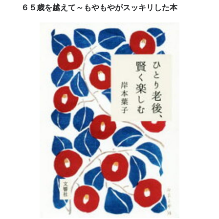
は、口頭の説明やショートメールより「紙」という方針
６５歳を越えて～もやもやがスッキリした本
だと言われた。不意を突かれたのは、東京ド…