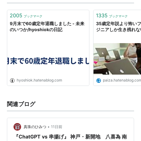
2005
1335
ブックマーク
ブックマーク
9月末で60歳定年退職しました - 未来
35歳定年説より怖い
のいつか/hyoshiokの日記
ジニアしか生き残れない
hyoshiok.hatenablog.com
paiza.hatenablog.co
関連ブログ
•
真珠のひみつ
11日前
『ChatGPT vs 串揚げ』 神戸・新開地 八喜為 南