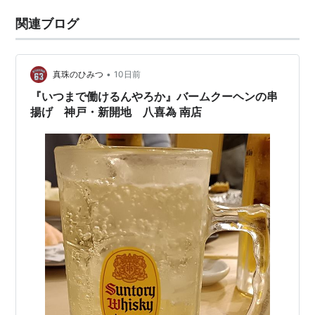
関連ブログ
•
真珠のひみつ
10日前
『いつまで働けるんやろか』バームクーヘンの串
揚げ 神戸・新開地 八喜為 南店