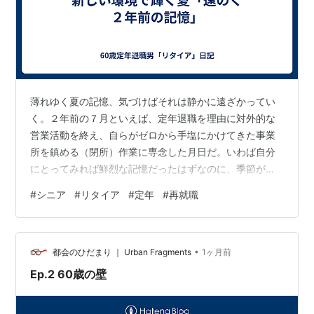
薄れゆく夏の記憶、気づけばそれは静かに遠ざかってい
く。２年前の７月といえば、定年退職を理由に対外的な
営業活動を終え、自らがゼロから手塩にかけてきた事業
所を鎮める（閉所）作業に専念した月日だ。いわば自分
にとってみれば鮮烈な記憶だったはずなのに、季節が巡
っていくとその輪郭が少しずつ淡くなっている。 この４
#
シニア
#
リタイア
#
定年
#
再就職
月から新しい職場に飛び込み、もまれながらも多くの人
に支えられ、シニアルーキーとして必死に前へ進んでき
た。その濃密な日々が、いつしか夏の記憶を上書きして
•
いったのかもしれない。 新しい環境は、想像以上に自分
都会のひだまり ｜ Urban Fragments
1ヶ月前
を揺さぶった。慣れない業務、初めて向き合う責任、そ
Ep.2 60歳の壁
して周囲の小さな期待、大きな刺激も受けた。その…