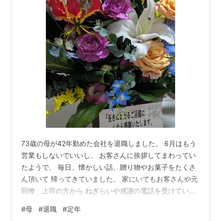
73歳の母が42年勤めた会社を退職しました。 6月はもう
営業もしないでいいし、 お客さんに挨拶してまわってい
たようで、 毎日、懐かしい話、贈り物やお菓子をたくさ
ん頂いて 帰ってきていました。 家にいてもお客さんや元
同僚、上司の方から ねぎらいや感謝の電話を受けている
ようでした。 母は私と違って実直で、嘘のないそのまま
#
母
#
退職
#
定年
の人なので、 敬遠もされたと思うけれど、好かれる人に