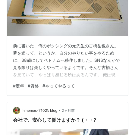
前に書いた、俺のボクシングの元先生の古橋岳也さん。
夢を追って、というか、自分のやりたい事をやるため
に、38歳にしてベトナムへ移住しました。SNSなんかで
見る限りは楽しくやっているようです。そんな古橋さん
を見ていて、やっぱり感じる所はあるんです。 俺は現在
54歳。6年後には定年を迎える事になります。今は希望
#
定年
#
資格
#
やってやるって
すれば再雇用制度で65歳まで働けるらしいですけど、そ
こまで働きたくない。いや、会社で働きたくない。とは
いえ、生きていかなきゃいけない。つか、そもそも60で
•
定年迎えて年金で生活できないっておかしくない？少な
hinemos-7102’s blog
2ヶ月前
くとも、俺が働き始めた時はそれができる前提だったは
会社で、安心して働けますか？ (・・?
ず。だったら、責任取ってくれないと。まぁ…