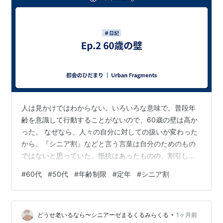
人は見かけではわからない。いろいろな意味で。普段年
齢を意識して行動することがないので、60歳の壁は高か
った。 なぜなら、人々の自分に対しての扱いが変わった
から。『シニア割』などと言う言葉は自分のためのもの
ではないと思っていた。抵抗はあったものの、割引して
くれるというなら有難い。そうしたら、意外と65歳から
#
60代
#
50代
#
年齢制限
#
定年
#
シニア割
適用されるものが多いことに気が付いた。 「なーんだ、
年寄り扱いするなら、割引もしてよ」 そんな風に、開き
直った。デメリットもある。某携帯電話ショップで機種
•
変したら、やたらと渡される紙が多くなった。高齢者に
どうせ老いるなら〜シニアーゼまるくるみらくる
1ヶ月前