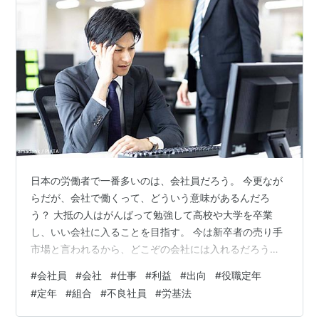
日本の労働者で一番多いのは、会社員だろう。 今更なが
らだが、会社で働くって、どういう意味があるんだろ
う？ 大抵の人はがんばって勉強して高校や大学を卒業
し、いい会社に入ることを目指す。 今は新卒者の売り手
市場と言われるから、どこぞの会社には入れるだろう。
でも、今でも名のある一流とされる企業に入ることは難
#
会社員
#
会社
#
仕事
#
利益
#
出向
#
役職定年
しく、入れば親が喜ぶ。 実力主義とは言われながら、そ
#
定年
#
組合
#
不良社員
#
労基法
こはほとんどブランド大学出身者で占められる。 会社は
それぞれの経済活動を通じて、社会に貢献している。 製