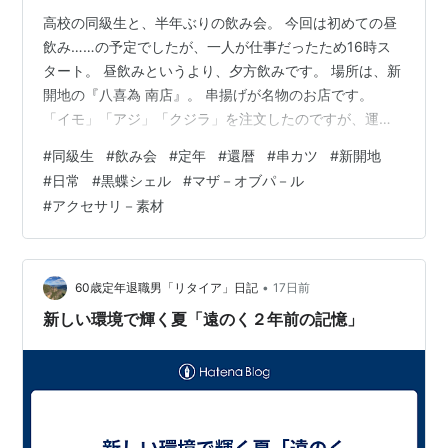
高校の同級生と、半年ぶりの飲み会。 今回は初めての昼
飲み……の予定でしたが、一人が仕事だったため16時ス
タート。 昼飲みというより、夕方飲みです。 場所は、新
開地の『八喜為 南店』。 串揚げが名物のお店です。
「イモ」「アジ」「クジラ」を注文したのですが、運ば
れてきた皿を見ると、どれが何なのかさっぱり分かりま
#
同級生
#
飲み会
#
定年
#
還暦
#
串カツ
#
新開地
せん。 そこで、串揚げの写真を撮ってChatGPTに質問。
#
日常
#
黒蝶シェル
#
マザ－オブパ－ル
すると、 「小ぶりで細長いのがアジ、細長くボリューム
#
アクセサリ－素材
があるのがクジラ、丸みのある四角っぽいのがイモ」 と
の回答でした。 でも、どうも納得できない。 そこで私た
ちは、あえてチャッピ－とは逆の予想をしてみました。
結果は…… 正解した…
•
60歳定年退職男「リタイア」日記
17日前
新しい環境で輝く夏「遠のく２年前の記憶」