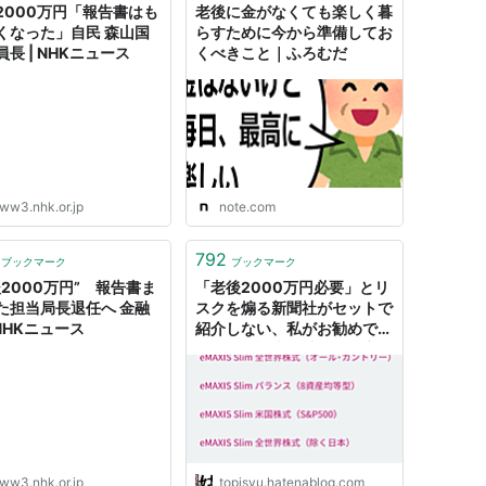
2000万円「報告書はも
老後に金がなくても楽しく暮
くなった」自民 森山国
らすために今から準備してお
長 | NHKニュース
くべきこと｜ふろむだ
ww3.nhk.or.jp
note.com
792
ブックマーク
ブックマーク
後2000万円” 報告書ま
「老後2000万円必要」とリ
た担当局長退任へ 金融
スクを煽る新聞社がセットで
 NHKニュース
紹介しない、私がお勧めでき
るネット証券会社と投資商品
- 斗比主閲子の姑日記
ww3.nhk.or.jp
topisyu.hatenablog.com