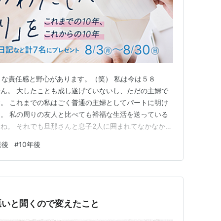
きな責任感と野心があります。（笑） 私は今は５８
ん。 大したことも成し遂げていないし、ただの主婦で
。 これまでの私はごく普通の主婦としてパートに明け
。 私の周りの友人と比べても裕福な生活を送っている
ね。 それでも旦那さんと息子2人に囲まれてなかなか楽
意味、理想的な一家だったのではないでしょうか？ それ
老後
#
10年後
もしれません。 5年前はちょうど良くない病気が蔓延し
気がします。 仕事も忙…
悪いと聞くので変えたこと