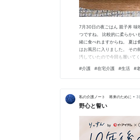
7月30日の夜ごはん 親子丼 
つですね。 比較的に柔らかい
緒に食べれますからね。 夏は
はお風呂に入りました。 その
汚していたので今回も履いてく
ースなんかはかない！」 パン
#
介護
#
在宅介護
#
生活
#
意外と冷静でした。 おかげさ
す。 あまりきつく言ってもか
•
私の介護ノート 将来のために
3
野心と誓い