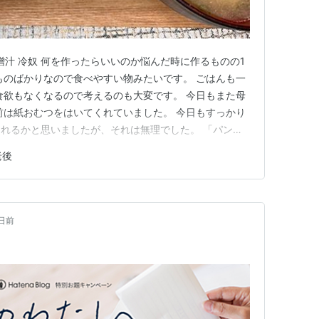
味噌汁 冷奴 何を作ったらいいのか悩んだ時に作るものの1
ものばかりなので食べやすい物みたいです。 ごはんも一
食欲もなくなるので考えるのも大変です。 今日もまた母
前は紙おむつをはいてくれていました。 今日もすっかり
れるかと思いましたが、それは無理でした。 「パンパ
パースではないけどな、ライフリーだけどね。 私の頭は
老後
まできっとまた明日以降の私は掃除するはめになりま
えって強情に…
日前