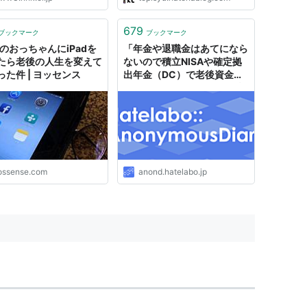
679
ブックマーク
ブックマーク
歳のおっちゃんにiPadを
「年金や退職金はあてになら
たら老後の人生を変えて
ないので積立NISAや確定拠
った件 | ヨッセンス
出年金（DC）で老後資金を
確保しましょう」みたいな話
ossense.com
anond.hatelabo.jp