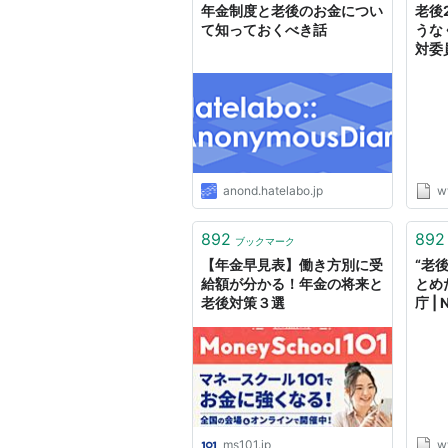
年金制度と老後のお金につい
老後
て知っておくべき話
うな
対委員
anond.hatelabo.jp
w
892
892
ブックマーク
【年金早見表】働き方別に受
“老
給額が分かる！年金の将来と
とめ
老後対策３選
庁 |
ms101.jp
w