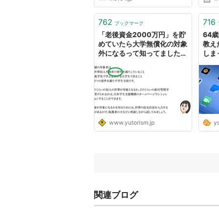
762
716
ブックマーク
「老後資金2000万円」を貯
64
めていたら大学無償化の対象
教え
外になるって知ってました？
しま
- ゆとりずむ
www.yutorism.jp
y
関連ブログ