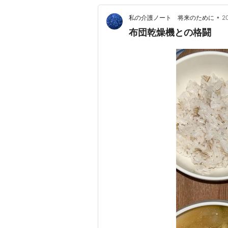
•
私の介護ノート 将来のために
2
布団乾燥機との格闘