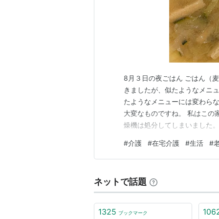
8月３日の夜ごはん ごはん（麦
きましたが、似たようなメニュ
たようなメニューには変わらな
大変なものですね。 私はこの
燥機は処分してしまいました。
が……。 だいぶ昔のものでダ
#
介護
#
在宅介護
#
生活
#
のだと思い、買い直すことにし
らダニ退治を行ったのですが…
ネットで話題
1325
106
ブックマーク