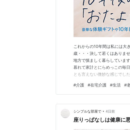
これからの10年間は私には大
歳・・・決して若くはありませ
地方で慎ましく暮らしています
暮れて家計とにらめっこの毎日
とも言えない微妙な感じでした
しい生活してましたね。 ある
#
介護
#
在宅介護
#
生活
#
を壊してしまったのは私なのか
ていて世の中も暗かったような
•
シンプルな部屋で
4日前
座りっぱなしは健康に