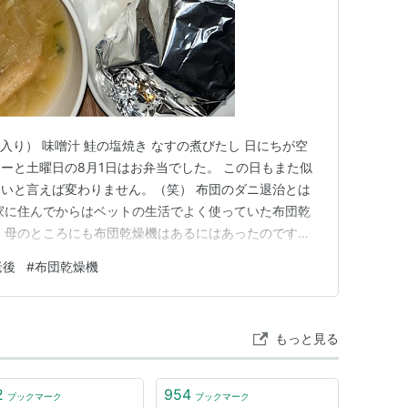
入り） 味噌汁 鮭の塩焼き なすの煮びたし 日にちが空
ーと土曜日の8月1日はお弁当でした。 この日もまた似
いと言えば変わりません。（笑） 布団のダニ退治とは
家に住んでからはベットの生活でよく使っていた布団乾
 母のところにも布団乾燥機はあるにはあったのです
ニ退治のできるものかはわかりません。 あっても良いも
老後
#
布団乾燥機
ました。 早速、ネットで購入して使い方を確認しなが
…。 まあ、時間が…
もっと見る
2
954
ブックマーク
ブックマーク