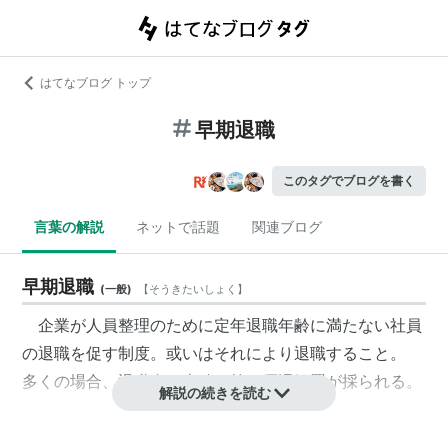
はてなブログ トップ
早期退職
このタグでブログを書く
言葉の解説
ネットで話題
関連ブログ
早期退職
(
一般
)
【
そうきたいしょく
】
企業が人員整理のために定年退職年齢に満たない社員
の退職を促す制度。或いはそれにより退職すること。
多くの場合、退職金の上積み等の優遇処置が採られる。
解説の続きを読む