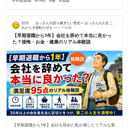
#
早期退職
#
FIRE
#
株
#
成績
す。躊躇してなかったら、今週も何とかプラスだったの
に、、、。 でも、しょうがないです。それが今の私のレ
ベルという事ですから。 相変わらず＂もっとうまく出来
日刊 おっさんの語り継ぎたい歴史― おっさんの人生 こ
たはずなのに＂と思いますが、結果的に下げたのは（７-
•
れから大逆転だぜえ ―
11日前
Ｂ）相当分なので、これは単なる調整ですぐ上昇するは
【早期退職から1年】会社を辞めて本当に良かっ
ず。何より、（７-Ｂ）でヘッジ売りし…
た？後悔・お金・健康のリアル体験談
【早期退職から1年】会社を辞めた私が感じたリアルな変