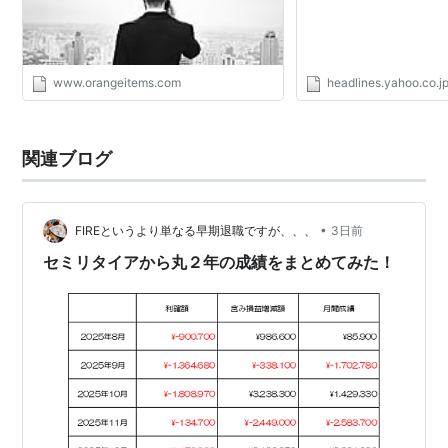
www.orangeitems.com
headlines.yahoo.co.j
関連ブログ
•
FIREというより単なる早期退職ですが、、、
3日前
セミリタイアから丸２年の成績をまとめてみた！