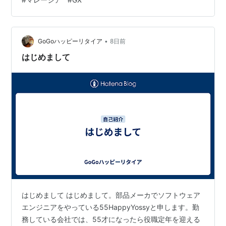
一つとして前向きに受け止めています。日本で取り組ん
でいる活動も、オンラインを活用しながら継続するつも
りです。 今回、CVを書いていて改めて気づいたことがあ
りました。 職務経歴書とは、自分がこれまで何をしてき
•
GoGoハッピーリタイア
8日前
たかを相手に伝えるた…
はじめまして
はじめまして はじめまして。部品メーカでソフトウェア
エンジニアをやっている55HappyYossyと申します。勤
務している会社では、55才になったら役職定年を迎える