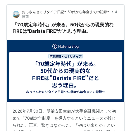
９，７７３，５９０円2年間利益確定額計 ８８８，１９
•
おっさんセミリタイア日記〜50代から年金までの記録〜
4
０円 2026年7月末時点含み損益額 ＋９，１７１，８７０
日前
円 信用取引金利手数料等（1年目） ▲１，５３６，７５
「70歳定年時代」が来る。50代からの現実的な
９円信用取引金利…
FIREは"Barista FIRE"だと思う理由。
2026年7月30日、明治安田生命が大手金融機関として初
めて「70歳定年制度」を導入するというニュースが報じ
られた。正直、驚きはなかった。「やはり来たか」とい