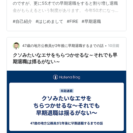
のですが、更に55才での早期退職をすると割り増し退職
金がもらえるという制度があります。 今年50才になった
のを機に、会社からそれらの制度や 60才定年後の再雇用
#
自己紹介
#
はじめまして
#
FIRE
#
早期退職
の勉強会がありました。 老後を意識し始めて 勉強会は、
お金や雇用の説明だけではなく、定年後のキャリアにつ
いて考える良い内容だったのですが、改めて老後を考え
•
始めてしまいました。 これまでほとんど気にしていなく
47歳の地方公務員が2年後に早期退職するまでの話
10日前
て、この身をほぼ会社に捧げてきたのですが、そろそろ
クソみたいなエサをちらつかせるな～それでも早
自分のため家族のため…
期退職は揺るがない～