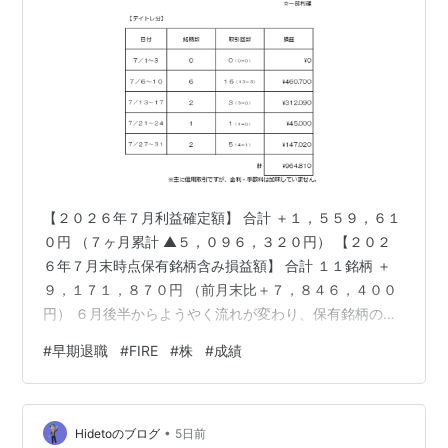
【２０２６年７月利益確定額】 合計 ＋１，５５９，６１
０円 （７ヶ月累計 ▲５，０９６，３２０円） 【２０２
６年７月末時点保有銘柄含み損益額】 合計 １１銘柄 ＋
９，１７１，８７０円 （前月末比＋７，８４６，４００
円） ６月後半からようやく流れが変わり、保有銘柄の多
くが当初の見立て通りの動きをしてくれた１ヶ月でし
#
早期退職
#
FIRE
#
株
#
成績
た。 と言っても、それまでに大きな含み損を抱え損切を
繰り返してきましたので、それぞれの銘柄はようやくス
タートラインから少し進んだ程度です。 利確分は７ヶ月
•
累計で▲５０９万円ですが、含み益が９１７万円ありま
Hidetoのブログ
5日前