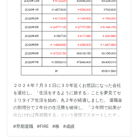
２０２４年７月３１日に３０年近くお世話になった会社
を退社し、「生活をするように旅する」ことを夢見てセ
ミリタイア生活を始め、丸２年が経過しました。 退職金
の割増分で２年分の生活費を確保し、「２年間で結果が
出なければ再就職する」という覚悟でスタートしたチャ
レンジ。その結果をまとめてみたいと思います。 【２年
#
早期退職
#
FIRE
#
株
#
成績
間の成績まとめ（2024/8～2026/7）】 利益確定額（1年
目） １０，６６１，７８０円利益確定額（2年目） ▲