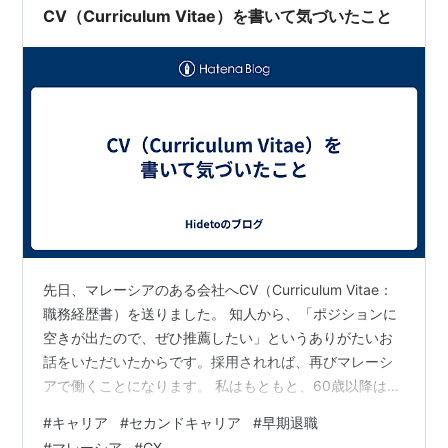
すので、１月以来、半年ぶりに年間成績がプラスに転じ
CV（Curriculum Vitae）を書いて気づいたこと
ました。 実は今月でセミリタイア…
先日、マレーシアのある会社へCV（Curriculum Vitae：
職務経歴書）を送りました。 知人から、「ポジションに
空きが出たので、ぜひ推薦したい」というありがたいお
話をいただいたからです。採用されれば、再びマレーシ
アで働くことになります。 私はもともと、60歳以降は日
本と海外を行き来しながら仕事をしたいと考えていまし
#
キャリア
#
セカンドキャリア
#
早期退職
た。そのため、今回のお話も自分のキャリアの選択肢の
#
マレーシア
#
GX