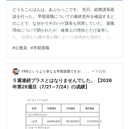
どうもこんばんは。あぶらっこです。 先日、総務課長面
談を行った。 早期退職についての最終意向を確認すると
のことで、なぜかウチのハゲ課長も同席していた。 退職
理由について聞かれたが、健康上の理由とだけ返答し
た。 以前から腰や肩が痛いという肉体的な負担と、この
部署にいる上司を上司とも思わない輩部下どもの相手を
#
公務員
#
早期退職
させられたことによる精神的な負担と両方ですと詳しく
説明したかったが、それを言ったところで対処してくれ
る訳でもない。 すると総務課長は「来年度には負担の軽
•
い部署に異動するとしたらどうかな？早期退職は撤回す
FIREというより単なる早期退職ですが、、、
11日前
るのかな？」と提案してきた。 被せるようにハゲ課長も
５週連続プラスとはなりませんでした。【2026
「君に辞められたら組織の損失が大きいから…
年第29週目（7/21～7/24）の成績】