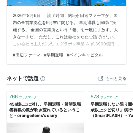
2026年8月6日 ｜ 読了時間：約5分 田辺ファーマが、国
内の全営業拠点を9月末に閉じる。 早期退職も同時に実
施する。 全国の営業所という「箱」を一度に手放す、大
きな一手だ。 ただし、これは会社をたたむ話ではない。
この会社は主力だった エダラボン事業 を 約3900億円 で
手放したばかりで、工場も売った。 今回の拠点閉鎖は、
#
田辺ファーマ
#
早期退職
#
ベインキャピタル
その延長にある身軽化の総仕上げにあたる。 では、営業
所をすべて閉じてもなお、なぜ薬を売り続けられるの
か。 この記事でわかること 全営業拠点の閉鎖と同時に動
ネットで話題
もっと見る
く早期退職 閉じても薬を売り続けられる理由 「田辺ファ
ーマ」は半年前まで田辺三菱製薬 ベイン傘下1年で進む解
体の全貌…
766
678
ブックマーク
ブックマーク
45歳以上に対し、早期退職・希望退職
早期退職しない限り面
者募集の嵐が吹き荒れているというこ
歳以上クビ切り」横行
と - orangeitems’s diary
（SmartFLASH） - 