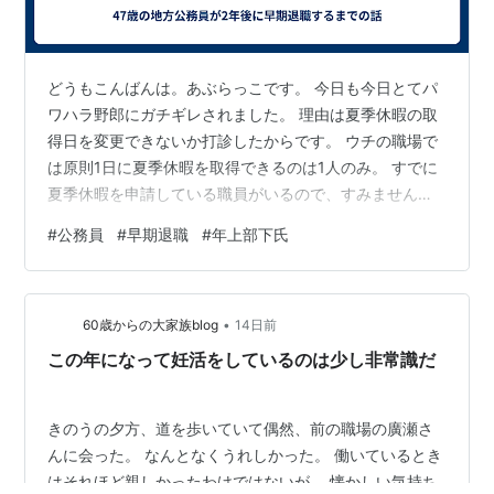
どうもこんばんは。あぶらっこです。 今日も今日とてパ
ワハラ野郎にガチギレされました。 理由は夏季休暇の取
得日を変更できないか打診したからです。 ウチの職場で
は原則1日に夏季休暇を取得できるのは1人のみ。 すでに
夏季休暇を申請している職員がいるので、すみませんが
その日は夏季休暇を取得できま・・・おい！俺に休むな
#
公務員
#
早期退職
#
年上部下氏
っていうのかよ！とかぶせてきた。 最後まで話を聞け
よ・・・。 そうです。あなたは休めません。で話を終わ
らせたかった。 いや、終わらせるべきだった。 どうして
•
も休みたい場合は、奥の手として夏季休暇がかぶってい
60歳からの大家族blog
14日前
る職員に日にちを変更してもらうこともウチの職場では
この年になって妊活をしているのは少し非常識だ
可能なので、その提案もしておくかと…