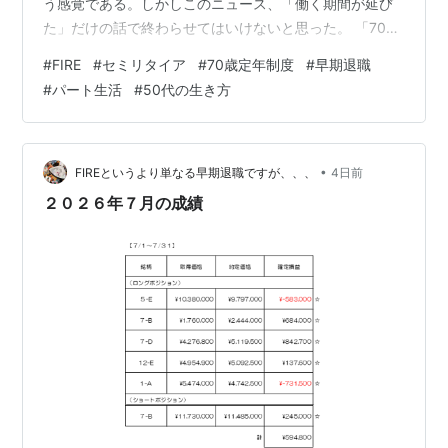
う感覚である。しかしこのニュース、「働く期間が延び
た」だけの話で終わらせてはいけないと思った。 「70歳
まで働ける」と「70歳まで働かなければならない」は、
#
FIRE
#
セミリタイア
#
70歳定年制度
#
早期退職
まったく違う 日本は少子高齢化が進み、年金財政・医療
#
パート生活
#
50代の生き方
費・人手不足など多くの課題を抱えている。 70歳まで働
く社会になることは、以前から予想されていた流れだ。
働くこと自体は悪いことではない。 社会とのつながりが
持てるし、生活リズムも整う。 適度に働くことは健康に
•
FIREというより単なる早期退職ですが、、、
4日前
もプラスになるだろう。 …
２０２６年７月の成績