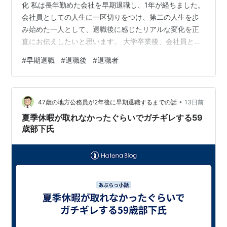
化 私は長年勤めた会社を早期退職し、1年が経ちました。
会社員としての人生に一区切りをつけ、第二の人生を歩
み始めた一人として、退職後に感じたリアルな変化を正
直にお伝えしたいと思います。 大学卒業後、会社員とし
て30年以上働き続け、2025年（令和7年）7月22日、早
#
早期退職
#
退職後
#
退職者
期退職しました。そして、このたび、早期退職から丸1年
が経過しました。 1. 早期退職から1年経った今の結論 結
論から言うと、私は早期退職して本当に良かったと思っ
•
ています。 何より大きいのは、自分の時間を自由に使え
47歳の地方公務員が2年後に早期退職するまでの話
13日前
るようになったことです。これまで休日にしかできなか
夏季休暇が取れなかったぐらいでガチギレする59
った史跡巡りも、今では…
歳部下氏