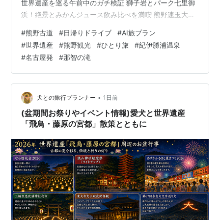
世界遺産を巡る午前中のガチ検証 獅子岩とパーク七里御
浜！絶景とみかんジュース飲み比べを満喫 熊野速玉大社
から市場食堂へ！ローカル感を味わう大人のランチタイ
#
熊野古道
#
日帰りドライブ
#
AI旅プラン
ム 熊野古道・大門坂から那智の滝へ！汗と感動のハイキ
#
世界遺産
#
熊野観光
#
ひとり旅
#
紀伊勝浦温泉
ング 紀伊勝浦の日帰り温泉でリフレッシュ！渋滞知らず
#
名古屋発
#
那智の滝
の快適な帰路 まとめ 鬼ヶ城から松本峠へ！世界遺産を巡
る午前中のガチ検証 昨年の台風による通行止めのリベン
ジを果たすべく、午前5時に名古屋市港区を出発し、国道
23号線から紀勢道を南下して朝…
•
犬との旅行プランナー
1日前
(盆期間お祭りやイベント情報)愛犬と世界遺産
「飛鳥・藤原の宮都」散策とともに