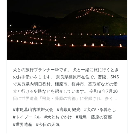
犬との旅行プランナー🐶です。 犬と一緒に旅に行くとき
のお手伝いをします。 奈良県橿原市在住で、普段、SNS
で奈良県内明日香村、橿原市、桜井市、高取町などの愛
犬と行ける史跡などを紹介しています。 令和８年7月26
日に世界遺産「飛鳥・藤原の宮都」に登録され、多くの
旅人や犬連れが来県すると予想されます。 ただし、「飛
#
市尾墓山古墳燈火会
#
高取町観光
#
犬のいる暮らし
鳥・藤原の宮都」の19の構成資産は建物外にあり雨☔の
#
トイプードル
#
犬とおでかけ
#
飛鳥・藤原の宮都
来県は、犬連れやレンタサイクルの観光など雨模様でせ
#
世界遺産
#
今日の天気
っかくの観光も魅力がだいぶ目減りしてしまいます。 こ