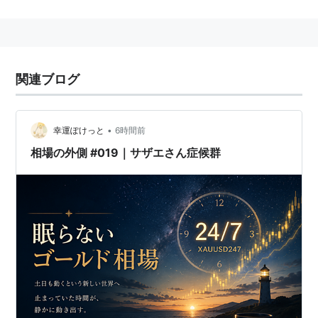
を行っている。
08年4月にスポンサーはそのままでTHE世界遺産として
リニューアルされた。
関連ブログ
世界遺産
(
社会
)
【
せかいいさん
】
1972年のユネスコ総会で採択された「
世界遺産条約
」
に基づいて、「世界遺産リスト」に記載された自然や文
•
幸運ぽけっと
6時間前
化のこと．
相場の外側 #019｜サザエさん症候群
世界中のあらゆる地域には、国や民族が誇る文化
財や自然環境があります。
世界遺産とは、現代を生きる世界のすべての人び
とが共有し、
未来の世代に引き継いでいくべき人類共通の宝物
のことです。
そこには、国境という概念はありません。自国の