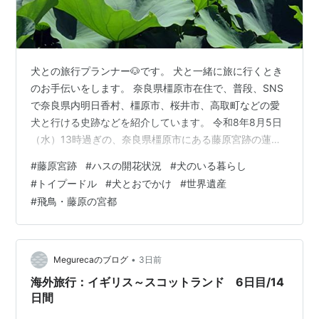
犬との旅行プランナー🐶です。 犬と一緒に旅に行くとき
のお手伝いをします。 奈良県橿原市在住で、普段、SNS
で奈良県内明日香村、橿原市、桜井市、高取町などの愛
犬と行ける史跡などを紹介しています。 令和8年8月5日
（水）13時過ぎの、奈良県橿原市にある藤原宮跡の蓮畑
の蓮🪷の開花状況についてご紹介します。 なお、藤原宮
#
藤原宮跡
#
ハスの開花状況
#
犬のいる暮らし
跡周辺での犬のマナーは必須です。 １ 開花状況 令和8年
#
トイプードル
#
犬とおでかけ
#
世界遺産
8月5日（水）13時過ぎ、世界遺産候補「飛鳥・藤原の宮
#
飛鳥・藤原の宮都
都」の構成資産・藤原宮跡を訪ねると、夏真っ盛りの
中、蓮畑では蓮の花が散った後の花托（かたく）が見え
隠れしだしました。 （藤原宮跡蓮畑配置図） （１）蓮畑
全様 （蓮畑を北東側から…
•
Megurecaのブログ
3日前
海外旅行：イギリス～スコットランド 6日目/14
日間