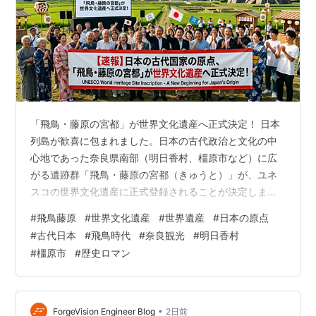
「飛鳥・藤原の宮都」が世界文化遺産へ正式決定！ 日本
列島が歓喜に包まれました。日本の古代政治と文化の中
心地であった奈良県南部（明日香村、橿原市など）に広
がる遺跡群「飛鳥・藤原の宮都（きゅうと）」が、ユネ
スコの世界文化遺産に正式登録されることが決定しまし
た。 日本の黎明期を支えた歴史的ロマンと、古代日本の
#
飛鳥藤原
#
世界文化遺産
#
世界遺産
#
日本の原点
国家形成の足跡が世界的な価値として認められた今回の
#
古代日本
#
飛鳥時代
#
奈良観光
#
明日香村
快挙。国内外から祝福の声が寄せられています。 「飛
#
橿原市
#
歴史ロマン
鳥・藤原の宮都」が持つ圧倒的な歴史的価値 飛鳥・藤原
地域には、6世紀末から8世紀初頭にかけて日本の首都が
置かれていました。大化の改新（645年）をはじめとす
る激動の政治改革の舞台であり、仏教文化が…
•
ForgeVision Engineer Blog
2日前