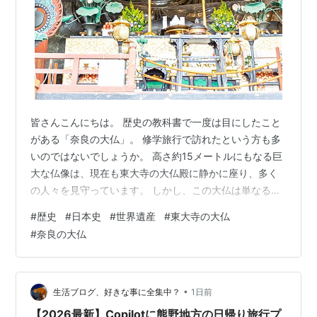
皆さんこんにちは。 歴史の教科書で一度は目にしたこと
がある「奈良の大仏」。 修学旅行で訪れたという方も多
いのではないでしょうか。 高さ約15メートルにもなる巨
大な仏像は、現在も東大寺の大仏殿に静かに座り、多く
の人々を見守っています。 しかし、この大仏は単なる大
きな仏像ではありません。 その誕生には、当時の日本が
#
歴史
#
日本史
#
世界遺産
#
東大寺の大仏
直面していた危機と、それを乗り越えようとした一人の
#
奈良の大仏
天皇の願いが込められていました。 今回は、世界遺産・
東大寺の大仏を通して、奈良時代の歴史をたどってみま
しょう。 目次 東大寺の大仏とは？ 国を襲った災害と混
乱 国家の力を結集した一大事業 大仏が日本の歴史に与え
•
生活ブログ、好きな事に全集中？
1日前
た影響 なぜ世界遺産に登録さ…
【2026最新】Copilotに熊野地方の日帰り旅行プ