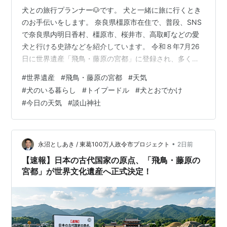
犬との旅行プランナー🐶です。 犬と一緒に旅に行くとき
のお手伝いをします。 奈良県橿原市在住で、普段、SNS
で奈良県内明日香村、橿原市、桜井市、高取町などの愛
犬と行ける史跡などを紹介しています。 令和８年7月26
日に世界遺産「飛鳥・藤原の宮都」に登録され、多くの
旅人や犬連れが来県すると予想されます。 ただし、「飛
#
世界遺産
#
飛鳥・藤原の宮都
#
天気
鳥・藤原の宮都」の19の構成資産は建物外にあり雨☔の
#
犬のいる暮らし
#
トイプードル
#
犬とおでかけ
来県は、犬連れやレンタサイクルの観光など雨模様でせ
#
今日の天気
#
談山神社
っかくの観光も魅力がだいぶ目減りしてしまいます。 こ
れらから、本日の天気と世界遺産「飛鳥・藤原の宮都」
周辺のトピックスを紹介します。 １ 本日の天気と明日の
天気を記載します。犬旅🐕の参考…
•
永沼としあき / 東葛100万人政令市プロジェクト
2日前
【速報】日本の古代国家の原点、「飛鳥・藤原の
宮都」が世界文化遺産へ正式決定！