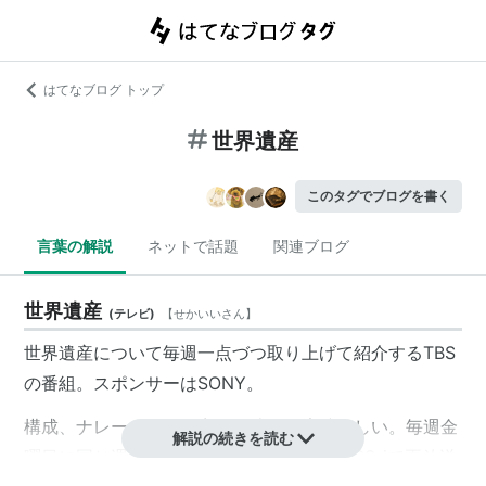
はてなブログ トップ
世界遺産
このタグでブログを書く
言葉の解説
ネットで話題
関連ブログ
世界遺産
(
テレビ
)
【
せかいいさん
】
世界遺産について毎週一点づつ取り上げて紹介するTBS
の番組。スポンサーはSONY。
構成、ナレーション、音楽、映像が素晴らしい。毎週金
解説の続きを読む
曜日に同じ週の月曜日に放送された内容をBS-iで再放送