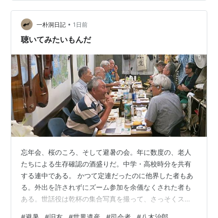
れらから、本日の天気と世界遺産「飛鳥・藤原の宮都」
周辺のトピックスを紹介します。 １ 本日の天気と明日の
天気を記載します。犬旅🐕の参考…
•
一朴洞日記
1日前
聴いてみたいもんだ
忘年会、桜のころ、そして避暑の会。年に数度の、老人
たちによる生存確認の酒盛りだ。中学・高校時分を共有
する連中である。 かつて定連だったのに他界した者もあ
る。外出を許されずにズーム参加を余儀なくされた者も
ある。世話役は乾杯の集合写真を撮って、さっそくスマ
ホでいく人かに送信している。 知合って六十五年にもな
#
避暑
#
旧友
#
世界遺産
#
司会者
#
八木治郎