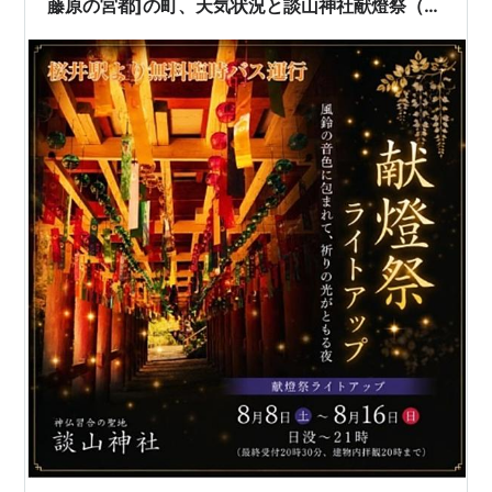
藤原の宮都]の町、天気状況と談山神社献燈祭（ラ
イトアップ）