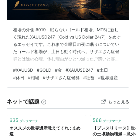
文化と歴史を愛することは、
他国の文化と歴史を理解し、尊重することへとつ
ながっているからです。
相場の外側 #019｜眠らないゴールド相場。MT5に新し
く現れたXAUUSD247（Gold vs US Dollar 24/7）をめぐ
関連
るエッセイです。これまで金曜日の夜に眠りについてい
世界文化遺産
、
世界自然遺産
、
無形文化遺産
、
記憶遺
たゴールド相場が、土日も動く時代へ。サザエさん症候
群とは逆の心理、休む理由がひとつ減った戸惑いと喜
産
、
危機遺産
、
産業遺産
、
機械遺産
、
土木遺産
、
世界農
び、そして24時間365日動き始めた自分の心を綴りま
業遺産
#
XAUUSD
#
GOLD
#
金
#
XAUUSD247
#
土日
す。FX・ゴールド（XAUUSD）のデイトレード、MT5、
#
休日
#
相場
#
サザエさん症候群
#
社畜
#
世界遺産
週末トレード、新しい相場への向き合い方についての記
参照
事としても楽しめます。 Outside the Market. 相場の外
側 #019 眠らないゴールド相場 見慣れない名前がひとつ
リスト::世界遺産
ネットで話題
もっと見る
増えた夜休みという言葉が少…
日本の世界遺産
635
566
ブックマーク
ブックマーク
オススメの世界遺産教えてくれ : まめ
【プレスリリース】世
速
の土壌動物壊滅－意外