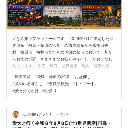
犬との旅行プランナー🐶です。 2026年7月に決定した世
界遺産「飛鳥・藤原の宮都」の構成資産がある明日香
村、橿原市、桜井市及びその周辺の都市において、昔か
らお盆の期間、さまざまなお祭りやイベントがおこなわ
れています。 今回、毎日、世界遺産「飛鳥・藤原の宮
都」の町の天気状況とトピックスについて紹介していま
#
世界遺産
#
飛鳥・藤原の宮都
#
お盆催し
すが、改めて、お盆時期の開催予定の催しをまとめて紹
#
犬のいる暮らし
#
奈良県観光
#
トイプードル
介します。 是非、世界遺産「飛鳥・藤原の宮都」の史跡
#
犬とおでかけ
#
お祭り
と共に、思い出作りに、お盆の時期にしか出会えない、
お祭りやイベントへ愛犬🐶と行きませんか。 １ 紹介する
お祭り・イベント ・なら燈花会２０２６ 令和８年８月５
日(水)〜14日(金) ・談山神社献…
•
犬との旅行プランナー
2日前
愛犬と行く令和８年8月8日(土)世界遺産[飛鳥・