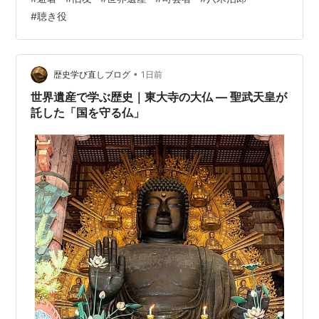
る。お互いたいていのことは知っている、というのは嘘
#
聴き役
だ。錯覚だ。自己陶酔である。互いの人生の核心につい
ちゃあ、たいして知ってはいない。おりに触れて概略を
聴きかじっているていどだ。 日本では作品にあまり値が
つかぬそうだが、アメリカの画商は今でも買ってくれる
•
歴史学び直しブログ
1日前
という画家がいる。家族と別居して北関東のアト…
世界遺産で学ぶ歴史｜東大寺の大仏 ― 聖武天皇が
託した「国を守る仏」