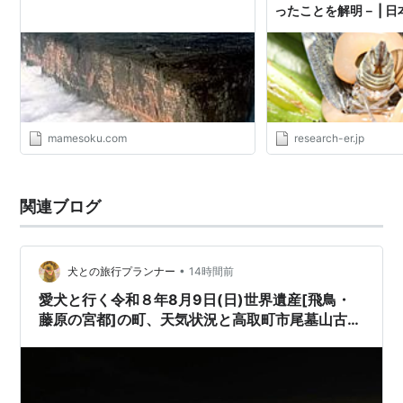
ったことを解明－ | 日
mamesoku.com
research-er.jp
関連ブログ
•
犬との旅行プランナー
14時間前
愛犬と行く令和８年8月9日(日)世界遺産[飛鳥・
藤原の宮都]の町、天気状況と高取町市尾墓山古墳
燈火会予告