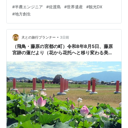
す。 過去2回にわたり、スタンプラリーアプリのブログ
#
半農エンジニア
#
佐渡島
#
世界遺産
#
観光DX
を投稿させていただきました。 第1弾： GPS×AI画像認証
#
地方創生
の「二重認証スタンプラリー」を AWS Kiro とAmazon
Bedrockで作った話 第2弾： 古文書・AI画像生成・グル
ープモードを足して、AI協働で人間が疲弊した話 今回の
第3弾、何が変わったかというと一言でこれです。 …
•
犬との旅行プランナー
3日前
（飛鳥・藤原の宮都の町）令和8年8月5日、藤原
宮跡の蓮だより（花から花托へと移り変わる美し
い季節）