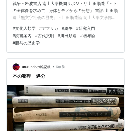
戦争 - 岩波書店 南山大学機関リポジトリ 川田順造「ヒト
の全体像を求めて : 身体とモノからの発想」 書評: 川田順
造『無文字社会の歴史』 - 川田順造論 岡山大学文学部松
村研究室 とくに学生のみなさんへ、はおすすめ。 CiNii
#
文化人類学
#
アフリカ
#
紛争
#
研究入門
図書 - 世界の初期文明 アフリカのヨルバも含めた文明
#
読書案内
#
古代文明
#
川田順造
#
贈与論
論・国家論。 贈与の歴史学 儀礼と経済のあいだ -桜井英
#
贈与の歴史学
治 著｜新書｜中央公論新社 人類学の歴史も踏まえた日本
中世史。 以上です。
•
ururundoの雑記帳
6年前
本の整理 処分