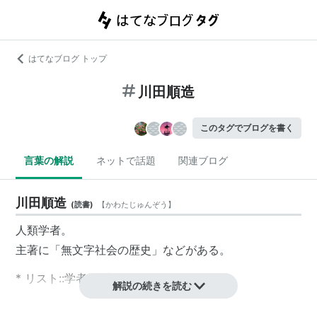
はてなブログ トップ
川田順造
このタグでブログを書く
言葉の解説
ネットで話題
関連ブログ
川田順造
(
読書
)
【
かわたじゅんぞう
】
人類学者。
主著に「無文字社会の歴史」などがある。
* リスト::学者::人文科学
解説の続きを読む