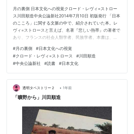
月の裏側 日本文化への視覚クロード・レヴィ=ストロー
ス川田順造中央公論新社2014年7月10日 初版発行 「日本
のこころ」に関する文脈の中で、紹介されていた本。レ
ヴィ=ストロースと言えば、名著『悲しい熱帯』の著者で
あり、フランスの社会人類学者、民族学者。本書は、彼
が日本について語ったことを、まとめた本。『悲しい熱
#
月の裏側
#
日本文化への視覚
帯』の訳者である川田さんの訳であり、最後には二人の
#
クロード・レヴィ=ストロース
#
川田順造
対談も掲載されている。 白地に文字だけの装丁。なかな
#
中央公論新社
#
読書
#
日本文化
か、美しい。フランス語だけ、赤い文字。 後ろの方に
は、レヴィ=ストロースが訪日した際の写真なども載って
いて、おじいちゃんになっているけれど、ほっこり。 目
次序文 川田順造世界における日…
•
透明タペストリー２
1年前
「曠野から」川田順造