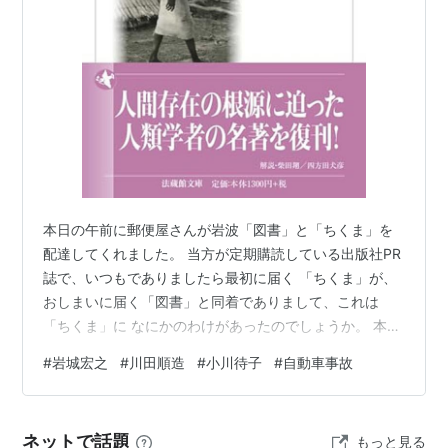
本日の午前に郵便屋さんが岩波「図書」と「ちくま」を
配達してくれました。 当方が定期購読している出版社PR
誌で、いつもでありましたら最初に届く 「ちくま」が、
おしまいに届く「図書」と同着でありまして、これは
「ちくま」に なにかのわけがあったのでしょうか。 本日
はバラ祭りの来客がありまして、当方もお相手をつとめ
#
岩城宏之
#
川田順造
#
小川待子
#
自動車事故
ることになり です。その前に終わった花や、雨でだめに
なった花を摘むことにしましたが、 雨の影響で頭を落と
しているバラの木もありまして、起こすのには濡れない
ネットで話題
もっと見る
ようにかっぱを着用して作業をしました。 来客の到着を