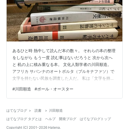
あるひと時 熱中して読んだ本の数々。 それらの本の整理
をしながら もう一度 読む事はないだろうと 次から次へ
と 机の上に積み重なる本。 文化人類学者の川田順造。
アフリカ サバンナのオートボルタ（ブルキナファソ）で
文字を持たない民族を調査した人だ。 私は「文字を持た
ない」に興味を持った。 太鼓のリズムが 遠くまで様々な
#
川田順造
#
ポール・オースター
事を伝える。 そして サバンナでの生活 歴史 民族の話も
誠実な文で綴られる。 精密 繊細な美しい挿絵は 同行し
た妻が描いた。 ポール・オースター。 何冊か読んだが
はてなブログ
>
読書
>
川田順造
スケールの大きな物語で どんどん読み進んだのが「ムー
はてなブログ タグとは
ヘルプ
開発ブログ
はてなブログトップ
ン・パレス」だ。 ニューヨーク マンハッタンの北にある
主人…
Copyright (C) 2001-
2026
Hatena.