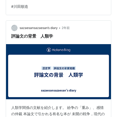
腰を据えて五年余、大自然の息づかいや、曠野（こう
#
川田順造
や）に生きる人々の生活様式を背景に、折々の想いを鋭
いまなざしと透徹した文体で綴る異色のエッセイ。＊＊
昭和四十九年度日本エッセイストクラブ賞受賞 解説を柴
•
田 翔が書いている。あれから40年以上経った・・・、こ
sazaesansazaesan’s diary
2年前
の本の送り主も今は広い視野に立つ優れたエッセイの書
評論文の背景 人類学
き手だ。 2020.08.1…
人類学関係の文献を紹介します。 紛争の「重み」、感情
の仲裁 本論文で引かれる有名な本が 未開の戦争，現代の