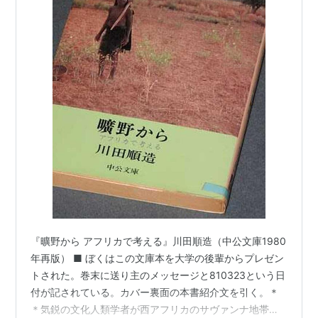
『曠野から アフリカで考える』川田順造（中公文庫1980
年再版） ■ ぼくはこの文庫本を大学の後輩からプレゼン
トされた。巻末に送り主のメッセージと810323という日
付が記されている。カバー裏面の本書紹介文を引く。＊
＊気鋭の文化人類学者が西アフリカのサヴァンナ地帯に