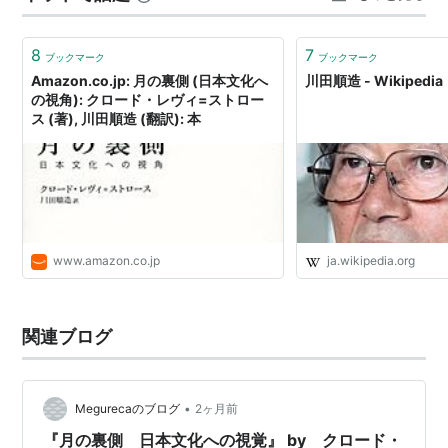
待つ間は、先日からの岩城宏之さんの「九段坂から」を
手にして読んでおりました。なんと…
8
7
ブックマーク
ブックマーク
Amazon.co.jp: 月の裏側 (日本文化へ
川田順造 - Wikipedia
の視角): クロード・レヴィ=ストロー
ス (著), 川田順造 (翻訳): 本
www.amazon.co.jp
ja.wikipedia.org
関連ブログ
•
Megurecaのブログ
2ヶ月前
『月の裏側 日本文化への視覚』 by クロード・