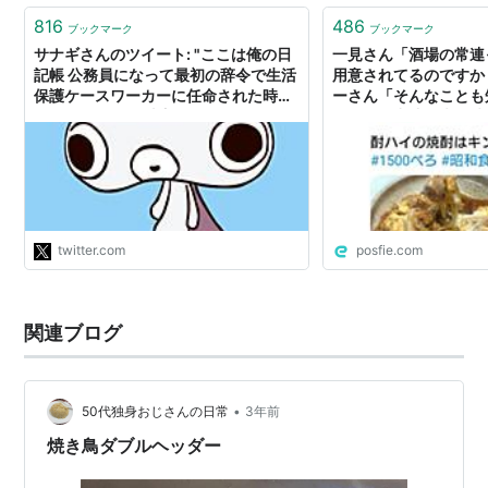
816
486
ブックマーク
ブックマーク
サナギさんのツイート: "ここは俺の日
一見さん「酒場の常連
記帳 公務員になって最初の辞令で生活
用意されてるのですか
保護ケースワーカーに任命された時は
ーさん「そんなことも
ショックだった 地方公務員がやりたが
か？」「常連は来る時
らない業務のトップ常連だし、何より
置が決まってます。一
生活保護に良いイメージを抱いていな
乱さないよう気遣って
かった 某お笑い芸人の一件も記憶に新
しかったし、当時は俺も生活保護バッ
シングに同調していた"
twitter.com
posfie.com
関連ブログ
•
50代独身おじさんの日常
3年前
焼き鳥ダブルヘッダー