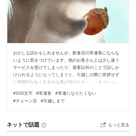
おかしな話かもしれませんが、飲食店の常連客にならな
いように気をつけています。他のお客さんとは少し違う
サービスを受けてしまったり、接客以外のことで話しか
けられるようになってしまうと、引越しの際に挨拶せず
に突然行かなくなるのも気が引けたり・・・そういった
ことを考えてしまうのも苦しかったりして、常連用の対
#
500文字
#
常連客
#
常連になりたくない
応が始まると次第に足が遠のきます。お気持ちには感謝
#
チェーン店
#
引越しまで
しつつ。 本来私は、気に入ったお店には通い詰めるたち
だと思うのですが、いつからか、あまり人と関係せずに
過ごす方が良いかもしれないと思うようになり、通うこ
ネットで話題
もっと見る
とを躊躇うようになりました。 今住んでいる地域のよう
に地元出身者との相性が非常に悪いと感じる場合、…