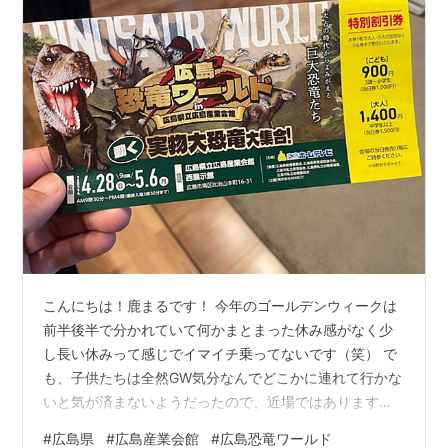
こんにちは！鹿まるです！ 今年のゴールデンウィークは
前半後半で分かれていて何かまとまった休み感がなく少
し長い休みって感じでイマイチ乗ってないです（笑） で
も、子供たちは全然GW気分なんでどこかに連れて行かな
いと気が済まないようだったので、近場ではあります
が、広島産業会館で今やっている広島恐竜ワールドに行
#
広島県
#
広島産業会館
#
広島恐竜ワールド