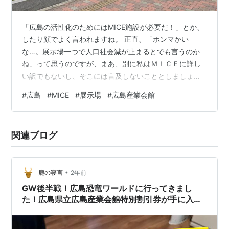
「広島の活性化のためにはMICE施設が必要だ！」とか、
したり顔でよく言われますね。 正直、「ホンマかい
な…。展示場一つで人口社会減が止まるとでも言うのか
ね」って思うのですが、まあ、別に私はＭＩＣＥに詳し
い訳でもないし、そこには言及しないこととしましょ
う。 今の広島で、とりあえずＭＩＣＥ施設と言えるのは
#
広島
#
MICE
#
展示場
#
広島産業会館
ココ。県立産業会館ではないでしょうか。先日、用事で
少し立ち寄ったので、今回はココのリポートです。 （好
きよねぇ。こういう表記（笑）） （東展示場。１９７０
関連ブログ
年開館とのことで、確かに古い。ここは建て替えるべき
かも）
•
鹿の寝言
2年前
GW後半戦！広島恐竜ワールドに行ってきまし
た！広島県立広島産業会館特別割引券が手に入っ
たので子供がめっちゃ喜んでくれました！