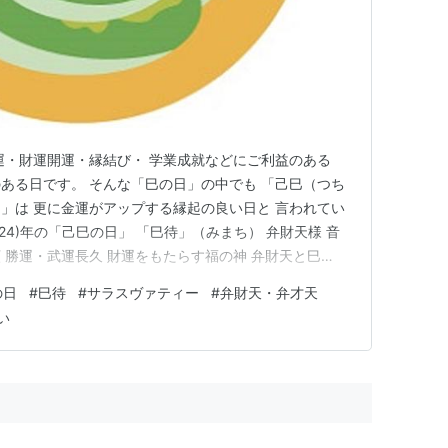
運・財運開運・縁結び・ 学業成就などにご利益のある
ある日です。 そんな「巳の日」の中でも 「己巳（つち
」は 更に金運がアップする縁起の良い日と 言われてい
024)年の「己巳の日」 「巳待」（みまち） 弁財天様 音
 勝運・武運長久 財運をもたらす福の神 弁財天と巳
深い神様⁈ 銭洗い 銭洗いが出来る全国の神社 浄めたお
の日
#
巳待
#
サラスヴァティー
#
弁財天・弁才天
「己巳の日」(つちのとみのひ) は、 十 干の「己」(つち
い