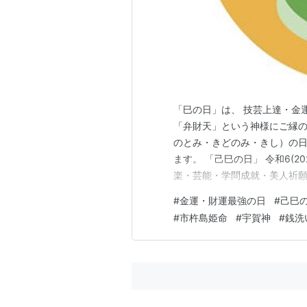
「巳の日」は、 技芸上達・金
「弁財天」という神様にご縁の
のとみ・きどのみ・きし）の日
ます。 「己巳の日」 令和6(2
楽・芸能・学問成就・美人祈願
（蛇） ○○弁天 弁天様は嫉妬
#
金運・財運最強の日
#
己巳
札をどうするか 「己巳の日」 
#
市杵島姫命
#
宇賀神
#
銭洗
のと）と 十二支の「…