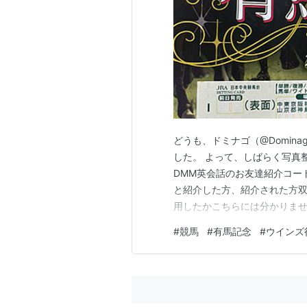
どうも、ドミナゴ（@Domin
した。 よって、しばらく写真
DMM英会話のお友達紹介コード
と紹介した方、紹介された方双
用したかこちらには分かりません
いに、そして結果は... 昨
#
競馬
#
有馬記念
#
ウインズ
妻に馬券を見せると、「私も買い
を、本日また買いに行くこと…