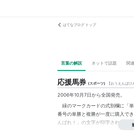
はてなブログ トップ
言葉の解説
ネットで話題
関
応援馬券
(
スポーツ
)
【
おうえんばけ
2006年10月7日から全国発売。
緑のマークカードの式別欄に「単
番号の単勝と複勝が一度に購入でき
んばれ！」の文字が印字される。