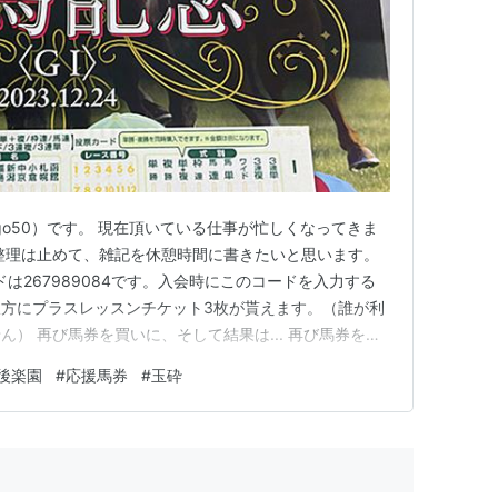
ago50）です。 現在頂いている仕事が忙しくなってきま
整理は止めて、雑記を休憩時間に書きたいと思います。
は267989084です。入会時にこのコードを入力する
方にプラスレッスンチケット3枚が貰えます。（誰が利
） 再び馬券を買いに、そして結果は... 再び馬券を買
日、馬券を買いに行くという記事を載せましたが、その夜、
後楽園
#
応援馬券
#
玉砕
たい。」と意外な答えが...。 妻なりに予想した馬