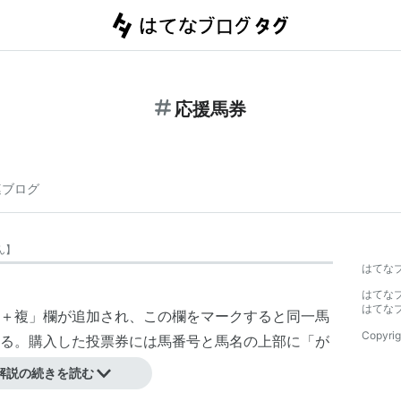
応援馬券
連ブログ
ん
】
はてな
はてな
はてな
＋複」欄が追加され、この欄をマークすると同一馬
Copyrig
る。購入した投票券には馬番号と馬名の上部に「が
解説の続きを読む