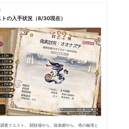
前
ストの入手状況（8/30現在）
調査クエスト。 闘技場やら、獄泉郷やら、塔の秘境と