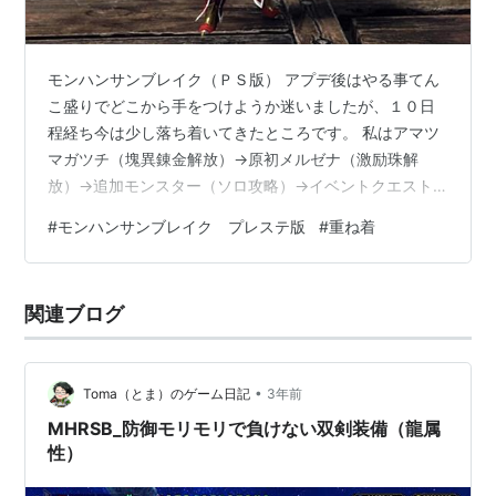
モンハンサンブレイク（ＰＳ版） アプデ後はやる事てん
こ盛りでどこから手をつけようか迷いましたが、１０日
程経ち今は少し落ち着いてきたところです。 私はアマツ
マガツチ（塊異錬金解放）→原初メルゼナ（激励珠解
放）→追加モンスター（ソロ攻略）→イベントクエスト
（重ね着解放）の順に攻略していきました。時々塊異討
#
モンハンサンブレイク プレステ版
#
重ね着
究クエストを挟むといった感じです。 そして、無事オト
モを含むイベクエ重ね着を全て入手できました。狩りに
行かず、あれこれ着替えて遊んでいますw やっぱり爵怨
関連ブログ
の装束、頭と胴がすきで、この２つを取り入れたコーデ
を中心に考え中。 赤を使った時は戦国フィルターが、良
い感じ。 センスないのはわかっているけど、…
•
Toma（とま）のゲーム日記
3年前
MHRSB_防御モリモリで負けない双剣装備（龍属
性）