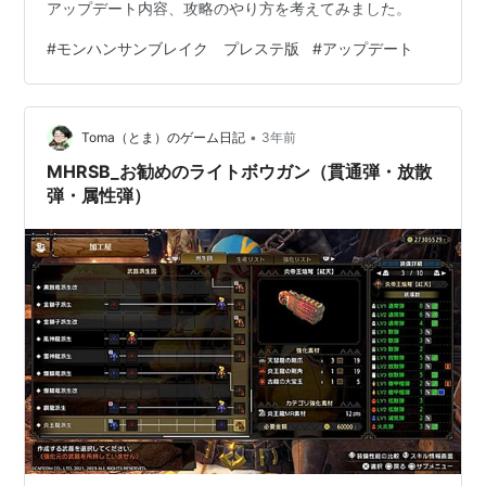
アップデート内容、攻略のやり方を考えてみました。
#
モンハンサンブレイク プレステ版
#
アップデート
•
Toma（とま）のゲーム日記
3年前
MHRSB_お勧めのライトボウガン（貫通弾・放散
弾・属性弾）