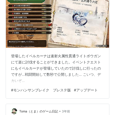
登場したイベルカーナは速射火属性貫通ライトボウガン
にて楽に討伐することができました。イベントクエスト
にもイベルカーナが登場していたので討伐しに行ったの
ですが…戦闘開始して数秒で公開しました… こいつ、デ
カいぞ…
#
モンハンサンブレイク プレステ版
#
アップデート
•
Toma（とま）のゲーム日記
3年前