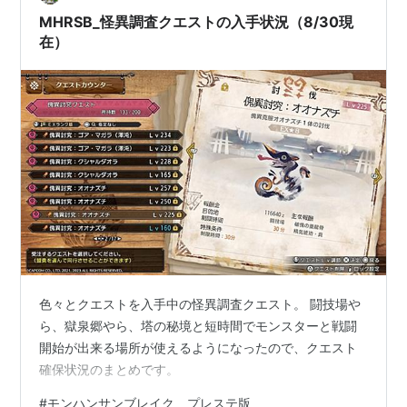
MHRSB_怪異調査クエストの入手状況（8/30現
在）
色々とクエストを入手中の怪異調査クエスト。 闘技場や
ら、獄泉郷やら、塔の秘境と短時間でモンスターと戦闘
開始が出来る場所が使えるようになったので、クエスト
確保状況のまとめです。
#
モンハンサンブレイク プレステ版