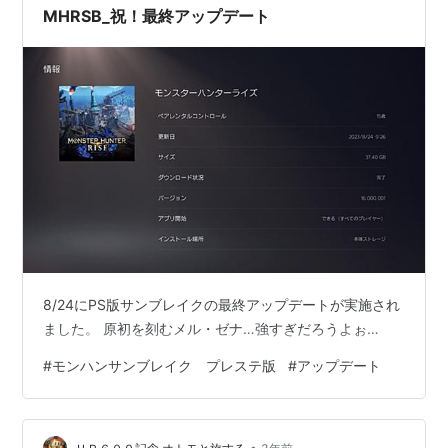
MHRSB_祝！最終アップデート
8/24にPS版サンブレイクの最終アップデートが実施され
ました。 原初を刻むメル・ゼナ…強すぎだろうよぉ…
#
モンハンサンブレイク プレステ版
#
アップデート
•