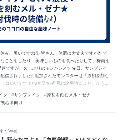
の中休み、暑いですね💦 皆さん、体調は大丈夫ですか❓❕ で
きなことをしたり、美味しいものを食べたりして、梅雨を
早速ですが、久しぶりのモンハン⚔️✨ 先日、サンブレイ
配信されました❕❕ 追加されたモンスターは「原初を刻む
ッコいいですよね(≧▽≦)💕 私は諸事情により、ようや
; なかなか楽しかったです👍❗ ということで、討伐時の装
イク
#
サンブレイク
#
原初を刻むメル・ゼナ
 双剣「カクトスエーアガイツ」 ・エスピナス亜種素材で
#
初心者向け
•
録
3年前
ク】新たなスキル「血氣覚醒」とは？どんな