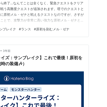
たら終了…なんてことは全くなく、緊急クエストをクリア
て戦う高難度クエストが追加されます。塔でのクエストと
粋に原初メル・ゼナと戦えるクエストなのですが、さすが
うことで、攻撃力が非常に高い強力な原初メル・ゼナと戦
動きの理解度がぜんぜんない上に、本クエストにおける原
サンブレイク
#
ランス
#
原初を刻むメル・ゼナ
高くかなりやりごたえのあるクエストということもあっ
ろいろ練習を重ね…
•
3年前
ライズ：サンブレイク】これで最後！原初を
時の装備🎶）