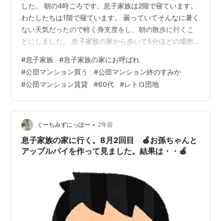
した。 朝の4時ごろです。息子家族は2階で寝ています。
わたしたちは1階で寝ています。 曇っていてそんなに暑く
ない天気だったので軽く身支度をし、朝の散歩に行くこ
とにしました。 息子家族の家から歩いて5分ほどの場所
に市の大きい公園があります。 朝5時頃ですが運動や犬
#
息子家族
#
息子家族の家にお呼ばれ
の散歩などシニアの方が結構来ています。 毎朝、この公
#
公団マンション買う
#
公団マンション終のすみか
園を歩くだけでもかなりの歩数をかせげるな〜と思いま
#
公団マンション賃貸
#
60代
#
レトロ団地
した。 所々丘のアップダウンやひなた部分と日陰部分も
あり夏の散歩も早朝なら全然いけるな〜と思いました。
この公園入口には洋菓子の人気店もありました。 数年前
お孫ちゃんと公園で遊び、帰…
•
ぐーちみずにっぽー
2年前
息子家族の家に行く。8月2回目 🍎お孫ちゃんと
アップルパイを作って見ました。結果は・・🍎