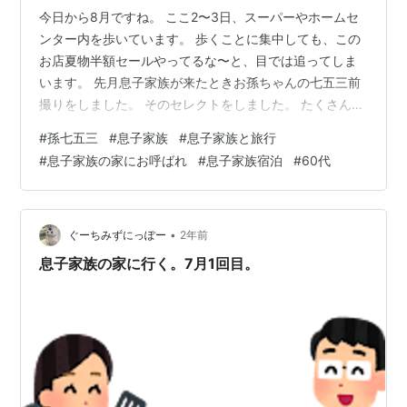
今日から8月ですね。 ここ2〜3日、スーパーやホームセ
ンター内を歩いています。 歩くことに集中しても、この
お店夏物半額セールやってるな〜と、目では追ってしま
います。 先月息子家族が来たときお孫ちゃんの七五三前
撮りをしました。 そのセレクトをしました。 たくさん撮
った中、何とか記念写真が出来そうです。 お孫ちゃんは
#
孫七五三
#
息子家族
#
息子家族と旅行
笑いすぎて普通のお顔というかおすまし顔があまり無い
#
息子家族の家にお呼ばれ
#
息子家族宿泊
#
60代
状態でした。 息子も思いのほかよく撮れてたし、お嫁さ
んは真っ白な着物がお孫ちゃんと息子のダーク系のハカ
マの間でとてもバランス良くキレイ✨でした。 お嫁さん
の綿帽子はありませんがまさにこんな感じです。↑ そし
•
ぐーちみずにっぽー
2年前
てその息子家族と一緒に写ったわ…
息子家族の家に行く。7月1回目。