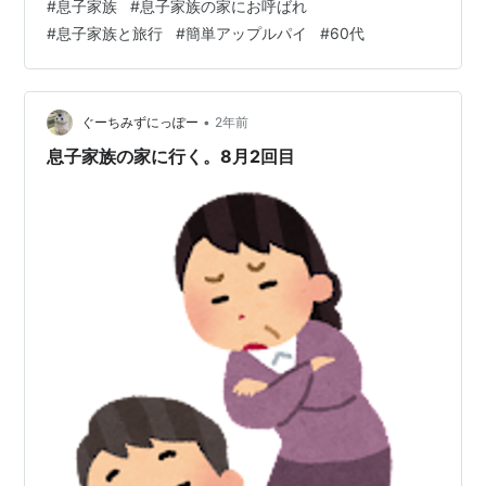
#
息子家族
#
息子家族の家にお呼ばれ
在期間、料理は全部旦那担当、わたしは片づけです。 料
#
息子家族と旅行
#
簡単アップルパイ
#
60代
理といえばこのアップルパイをお孫ちゃんと作るのが唯
一のものなのです。 なのでお孫ちゃんに良いところを見
せるチャンスなのです。 ᕦ(ò_óˇ)ᕤ なので滞在二日目にア
ップルパイを作りました。 ٩( 'ω' )و パイは市販ものを使
•
ぐーちみずにっぽー
2年前
用。 …
息子家族の家に行く。8月2回目