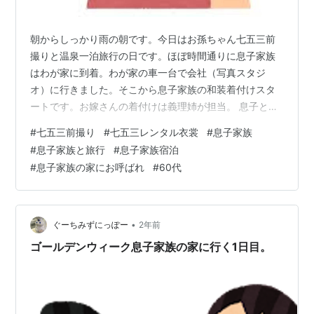
朝からしっかり雨の朝です。今日はお孫ちゃん七五三前
撮りと温泉一泊旅行の日です。ほぼ時間通りに息子家族
はわが家に到着。わが家の車一台で会社（写真スタジ
オ）に行きました。そこから息子家族の和装着付けスタ
ートです。お嫁さんの着付けは義理姉が担当。 息子とお
孫ちゃんの着付けはわたしと旦那でやりました。たしか
#
七五三前撮り
#
七五三レンタル衣裳
#
息子家族
に簡単に着付けが出来、七五三和装家族があっちゅう間
#
息子家族と旅行
#
息子家族宿泊
に出来上がりました。ただ、お嫁さんの和装ヘアーのこ
#
息子家族の家にお呼ばれ
#
60代
とがありました。💧お嫁さんは「一つに結べばいいで
す。」とは言ってもどうしよう？と思いマシタ。義理姉
はその辺は経験がありました。髪を夜会巻き風に後頭部
の高い位置でボリュームを出しまとめました。 お嫁さ
•
ぐーちみずにっぽー
2年前
ん…
ゴールデンウィーク息子家族の家に行く1日目。