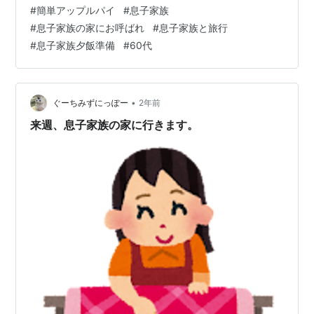
りがとう。(*^ω^*) 鶏の唐揚げにお嫁さん手作りのかぼち
#
簡単アップルパイ
#
息子家族
ゃの煮物や高野豆腐の煮物、冷しゃぶサラダなども並び
#
息子家族の家にお呼ばれ
#
息子家族と旅行
とても美味しかったです。💕 ジジババはビールを飲みな
#
息子家族夕飯準備
#
60代
がら賑やかな夕食の時間を過ごさせてもらいマシタ。 普
段は旦那と二人で晩酌しながらの夕飯です。 息子家族は
お酒を飲まないので夕…
•
ぐーちみずにっぽー
2年前
来週、息子家族の家に行きます。