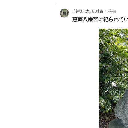
•
氏神様は太刀八幡宮
2年前
恵蘇八幡宮に祀られて