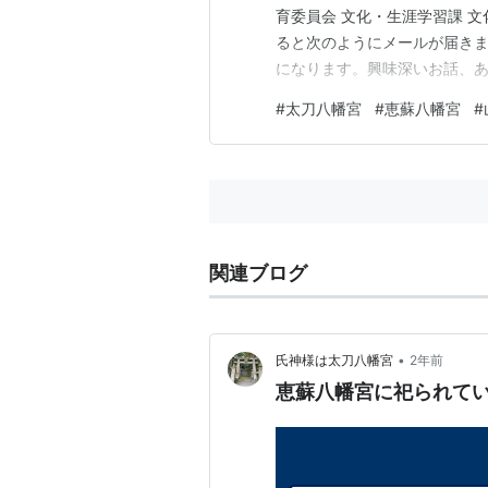
育委員会 文化・生涯学習課 文化財係
ると次のようにメールが届きま
になります。興味深いお話、
ませんが、現状でわかること、
#
太刀八幡宮
#
恵蘇八幡宮
#
17（1548）年の紀年銘は、
関連ブログ
•
氏神様は太刀八幡宮
2年前
恵蘇八幡宮に祀られて