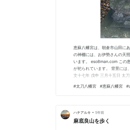
恵蘇八幡宮は、朝倉市山田にあ
の神棚には、お伊勢さんの天
います。 eso8man.com
が祀られています。 背景には
文十七年 戊申 三月十五日 太
す。 その下の台座の碑文です。
#
太刀八幡宮
#
恵蘇八幡宮
#
上流右岸 七米の 水底より発掘す
年前です。 …
•
ハチアルキ
5年前
麻底良山を歩く