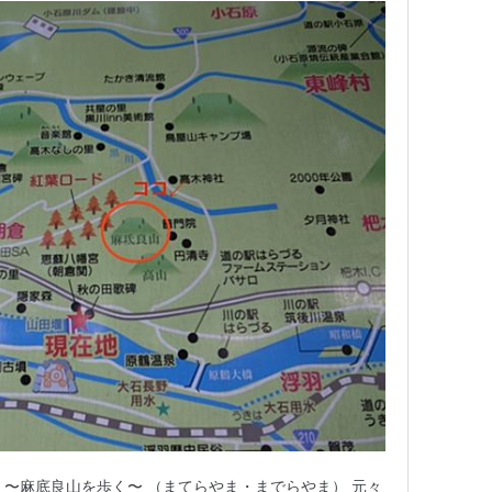
岡県朝倉市 〜麻底良山を歩く〜 （まてらやま・までらやま） 元々