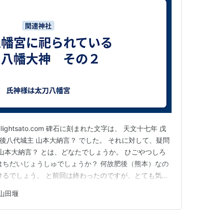
ightsato.com 碑石に刻まれた文字は、 天文十七年 戊
肥後八代城主 山本大納言？ でした。 それに対して、疑問
 山本大納言？ とは、どなたでしょうか。 ひごやつしろ
はちだいじょうしゅでしょうか？ 何故肥後（熊本）なの
けるでしょう。 と前回は終わったのですが、とても気に
出した山田堰土地改良区に問い合わせをしてみました。
山田堰
区の方は、知りませんでしたが、恵蘇八幡宮の宮司さんに