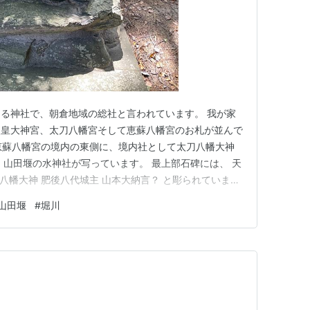
る神社で、朝倉地域の総社と言われています。 我が家
照皇大神宮、太刀八幡宮そして恵蘇八幡宮のお札が並んで
 この恵蘇八幡宮の境内の東側に、境内社として太刀八幡大神
、山田堰の水神社が写っています。 最上部石碑には、 天
刀八幡大神 肥後八代城主 山本大納言？ と彫られていま
 此の碑石は 昭和 五十六一月 山田堰 改修工事中 堰の
山田堰
#
堀川
 よって此の地に祀る 昭和56年は、1981年。今から43