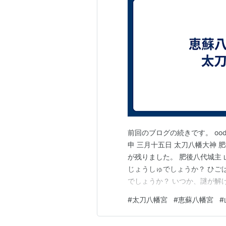
前回のブログの続きです。 oodl
申 三月十五日 太刀八幡大神 
が残りました。 肥後八代城主
じょうしゅでしょうか？ ひご
でしょうか？ いつか、謎が解
なり、この碑石を工事で掘り
#
太刀八幡宮
#
恵蘇八幡宮
#
残念ですが、山田堰土地改良
聞くと良いと教えて…