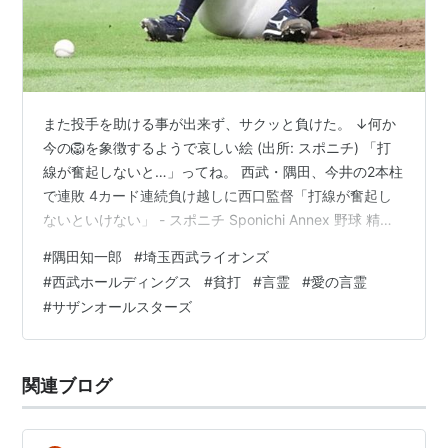
また投手を助ける事が出来ず、サクッと負けた。 ↓何か
今の🦁を象徴するようで哀しい絵 (出所: スポニチ) 「打
線が奮起しないと…」ってね。 西武・隅田、今井の2本柱
で連敗 4カード連続負け越しに西口監督「打線が奮起し
ないといけない」 - スポニチ Sponichi Annex 野球 精神
論で奮起して打てれば、こんな苦労はしないと思うのよ
#
隅田知一郎
#
埼玉西武ライオンズ
ね。。。 前々から言ってた様に、投手のスタミナが切れ
#
西武ホールディングス
#
貧打
#
言霊
#
愛の言霊
て来て捕まる事が多くなり、こっちの打線は、それでも
#
サザンオールスターズ
打てずに泥沼に堕ちていくリスクを指摘させて頂いてい
て来た(そんな事は本心で願ってるワケでも何でもない
が…)。 タイト・ロープの上を歩くが如く微かな勝ち筋を
関連ブログ
辿って…