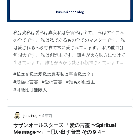
私は光私は愛私は真実私は宇宙私は全て。 私はアイアム
の全てです。 私は私であるもの全てのマスターです。 私
は愛されるべき存在で常に愛されています。 私の能力は
無限大です。 私は創造主です。 誰もが天を味方につけて
生きています。 誰もが天から愛され祝福されています。
誰もが自由に、心のままに想像して創り出す能力を与え
#
私は光私は愛私は真実私は宇宙私は全て
られています。 人生を思い描くままにデザインすれば魂
#
最強の言霊
#
愛の言霊
#
誰もが創造主
は満足します。 今からすぐにでも始めてみましょう。 想
#
可能性は無限大
像出来たものは現実になる可能性が高い。
•
junzirog
4年前
サザンオールスターズ 「愛の言霊 〜Spiritual
Message〜」 =思い出す音楽 その９４=