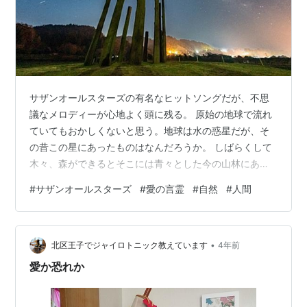
サザンオールスターズの有名なヒットソングだが、不思
議なメロディーが心地よく頭に残る。 原始の地球で流れ
ていてもおかしくないと思う。地球は水の惑星だが、そ
の昔この星にあったものはなんだろうか。 しばらくして
木々、森ができるとそこには青々とした今の山林にある
ような景色が広がっていたのだろう。青々としているの
#
サザンオールスターズ
#
愛の言霊
#
自然
#
人間
は、空もまた更に青いことだが、夜空には万遍と輝く
星々がある。 『愛の言霊』はそんな夜空に浮かぶ詩だろ
う。 太古の地球では誰も争うことをしなかったのかもし
•
れない。 そこに戦争は確かになかったのかもしれない
北区王子でジャイロトニック教えています
4年前
が、植物が草食動物に食され、草食動物が肉食動物にエ
愛か恐れか
サになるというのは、遥か遠い昔からの自然の輪…