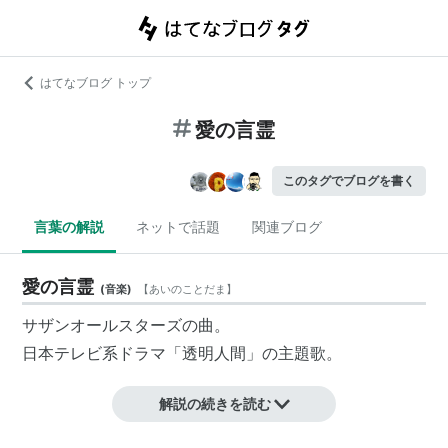
はてなブログ トップ
愛の言霊
このタグでブログを書く
言葉の解説
ネットで話題
関連ブログ
愛の言霊
(
音楽
)
【
あいのことだま
】
サザンオールスターズの曲。
日本テレビ系ドラマ「透明人間」の主題歌。
解説の続きを読む
*
リスト
：
リスト::曲タイトル