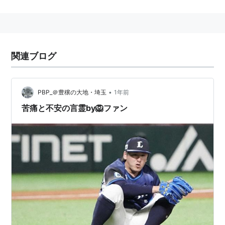
関連ブログ
•
PBP_＠豊穣の大地・埼玉
1年前
苦痛と不安の言霊by🦁ファン