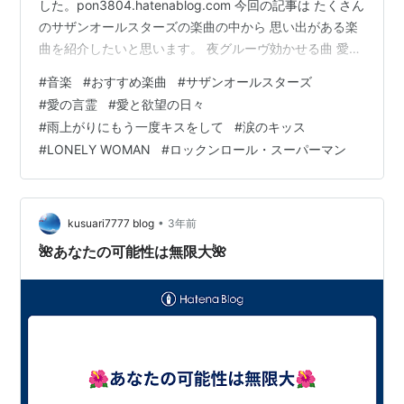
した。pon3804.hatenablog.com 今回の記事は たくさん
のサザンオールスターズの楽曲の中から 思い出がある楽
曲を紹介したいと思います。 夜グルーヴ効かせる曲 愛の
言霊〜Spiritual Message〜 愛と欲望の日々 雨の日ウキ
#
音楽
#
おすすめ楽曲
#
サザンオールスターズ
ウキな気分になれる曲 雨上がりもう一度キスをして ゆっ
#
愛の言霊
#
愛と欲望の日々
たりした気分で聞ける曲 涙のキッス LONELY WOMAN
#
雨上がりにもう一度キスをして
#
涙のキッス
ライブ見てより好きになった曲 ロックンロール・スーパ
#
LONELY WOMAN
#
ロックンロール・スーパーマン
ーマン～Rock'n Roll Superman～ まとめ 夜グルー…
•
kusuari7777 blog
3年前
🌺あなたの可能性は無限大🌺