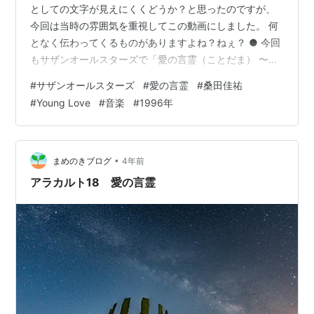
としての文字が見えにくくどうか？と思ったのですが、
今回は当時の雰囲気を重視してこの動画にしました。 何
となく伝わってくるものがありますよね？ねぇ？ ● 今回
もサザンオールスターズで「愛の言霊（ことだま） 〜
Spiritual Message〜」です。 シングルのリリースが
#
サザンオールスターズ
#
愛の言霊
#
桑田佳祐
1996年5月で、その2か月後にリリースされたアルバム
#
Young Love
#
音楽
#
1996年
「Young Love」の3曲目に収録。日本テレビ系土曜グラ
ンド劇場『透明人間』の主題歌でした。 調べるとこのド
ラマにも深津絵里さんが出演されていました。（知らな
かった。） さて、僕自身はこの曲に関してはラジオまた
•
まめのきブログ
4年前
は有線…
アラカルト18 愛の言霊