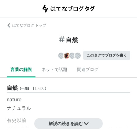
はてなブログ トップ
自然
このタグでブログを書く
言葉の解説
ネットで話題
関連ブログ
自然
(
一般
)
【
しぜん
】
nature
ナチュラル
有史以前
解説の続きを読む
"原生"自然：人間の手の加わっていないもの (ただし人