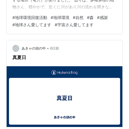
物さん、穏やかで、近くに川があり川の流れを聞きなが
ら、素敵な場所でした。 活動が始まると、周りがだんだ
#
地球環境回復活動
#
地球環境
#
自然
#
森
#
感謝
ん明るく、空氣が綺麗に♫ 植物さん、反応してスッキ
#
地球さん愛してます
#
宇宙さん愛してます
リ・緑が鮮やかに♫ 地球さん、元氣になっているなだぁ
と!(^^)! 嬉しく♫ 植物さん、地球さんに感謝でした。 地
球環境活動にご興味ある方、一緒に活動して素敵な体験
出来たらと思います。 地球さんのたくさんの恵み感謝。
•
あきゃの頭の中
6日前
🌏 地球さん・宇…
真夏日