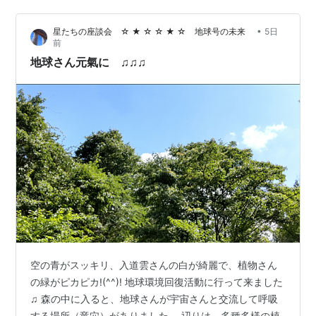
を、1日かかっての、おおしごとでした。
•
星たちの座談会 ☆ ★ ☆ ☆ ★ ☆ 地球号の未来
5日
前
地球さん元氣に ♫♫♫
空の青がスッキリ、入道雲さんの白が綺麗で、植物さん
の緑がピカピカ!(^^)! 地球環境回復活動に行って来ました
♫ 森の中に入ると、地球さんが宇宙さんと交流して呼吸
する場所（竜穴）がありました。 辺りは、多種多様の植