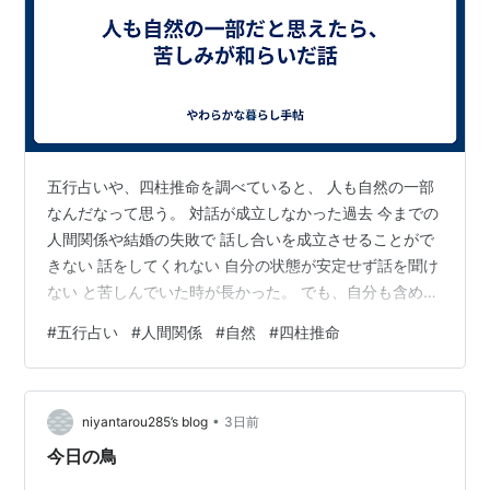
五行占いや、四柱推命を調べていると、 人も自然の一部
なんだなって思う。 対話が成立しなかった過去 今までの
人間関係や結婚の失敗で 話し合いを成立させることがで
きない 話をしてくれない 自分の状態が安定せず話を聞け
ない と苦しんでいた時が長かった。 でも、自分も含め人
は自然の一部と思えば、苦しみが和らぐ。 というか、苦
#
五行占い
#
人間関係
#
自然
#
四柱推命
しんでいいんだと思える。 自然と対話はできない 例え
ば、冷暖房代が苦しいので「ちょうどよい気候にしてく
ださい」と空に向かって頼んだところで、話し合いは成
•
立しないし、こちらの望みをかなえてくれるわけじゃな
niyantarou285’s blog
3日前
い。 ちょうどいい気候になることもあるけれど、それは
今日の鳥
季節が移り替わっただけの話で…