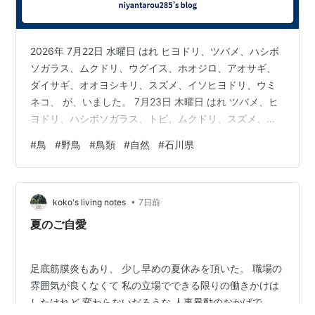
2026年 7月22日 水曜日 はれ ヒヨドリ、ツバメ、ハシボ
ソガラス、ムクドリ、ウグイス、ホオジロ、アオサギ、
ダイサギ、オオヨシキリ、スズメ、イソヒヨドリ、ウミ
ネコ、 が、いました。 7月23日 木曜日 はれ ツバメ、ヒ
ヨドリ、ハシボソガラス、トビ、ムクドリ、スズメ、ウ
グイス、 ホオジロ、ダイサギ、セグロセキレイ、カワラ
#
鳥
#
野鳥
#
鳥類
#
自然
#
石川県
ヒワ、 が、いました。 今日も浜へ、波は少しあったが
竿を、出した見た。二投目で当たりが、でも後が 続かな
い。風も強くなり 波も高くなり始めてきたので、のうか
•
んした。テレビで、 野球観戦 間に合うように！ 明日も
koko's living notes
7日前
観戦予定 佐々木がんばれ！
夏のご自愛