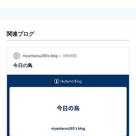
間も自然の1部である)
宇宙
天然
天性・本質
関連ブログ
ヤフー辞書より抜粋:
他の力に依存せず、自らの内に生成・変化・消滅の原理
•
niyantarou285’s blog
16時間前
を育するもの。
今日の鳥
精神とは区別された物質的世界。もしくは自由を原理と
する本体の世界に対し、因果的必然的法則の下にある現
象的世界。経験の対象となる一切の現象。
「もしこの自然が無ければ僕たちの存在自体もありえな
かった訳で、草木、空気、太陽、この地球上の中のすべ
てが何らかのかかわりの中で互いに互いを支えあってい
るので大きな大きな一つの命の塊ともいえる。」こうい