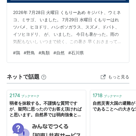
う考え方を自然法・目的論的自然観とも言う。
2026年 7月28日 火曜日 くもりーあめ キジバト、ウミネ
コ、ミサゴ、 いました。 7月29日 水曜日 くもりーはれ
関連語：
二文字キーワード
ツバメ、ヒヨドリ、ハシボソガラス、スズメ、ドバト、
イソヒヨドリ、 が、 いました。 今日も暑かった。雨の
気配もないし いつまで続く、この暑さ 早くおさまって、
くれれば良いものを。。。。。
#
鶏
#
野鳥
#
鳥類
#
自然
#
石川県
ネットで話題
もっと見る
2174
1718
ブックマーク
ブックマーク
弱者を抹殺する。不謹慎な質問です
自然災害大国の避難が
が、疑問に思ったのでお答え頂ければ
であることへの大きな
と思います。自然界では弱肉強食とい
う単語通り、弱い者が強い者に... -
Yahoo!知恵袋