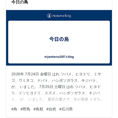
今日の鳥
2026年 7月24日 金曜日 はれ ツバメ、ヒヨドリ、ミサ
ゴ、ウミネコ、ドバト、ハシボソガラス、キジバト、
が、 いました。 7月25日 土曜日 はれ ツバメ、ヒヨド
リ、イソヒヨドリ、スズメ、ハシボソガラス、キジバ
ト、 が、 いました。 最近の暑さで、水が蒸発 メダカの
飼育容器は、水位が下がる一方 そこで、今日 水やり 入
#
鳥
#
野鳥
#
鳥類
#
自然
#
石川県
れ替えをせず、不足分を補う 上水道なので、カルキ抜き