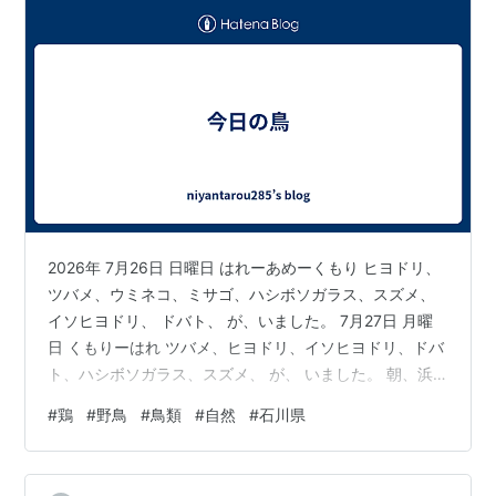
2026年 7月26日 日曜日 はれーあめーくもり ヒヨドリ、
ツバメ、ウミネコ、ミサゴ、ハシボソガラス、スズメ、
イソヒヨドリ、 ドバト、 が、いました。 7月27日 月曜
日 くもりーはれ ツバメ、ヒヨドリ、イソヒヨドリ、ドバ
ト、ハシボソガラス、スズメ、 が、 いました。 朝、浜
へ 波が少し大きいような気がしたので、すぐに ひきあげ
#
鶏
#
野鳥
#
鳥類
#
自然
#
石川県
てきました。 浜には、ウミネコがとびかっていました。
少し後にはハマシギの群れ 夏も終わりを つげるように、
シギチ達が 帰ってきまいた。季節が秋になろうとしてる