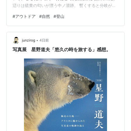
辺りは硫黄の匂いが漂う中ノ湯跡。 暫くすると分岐が現
れた。 弘法清水小屋への巻道のようだ。 弘法小屋からは
#
アウトドア
#
自然
#
登山
桧原湖が見えていた。 登山口から約2時間で磐梯山山頂
に登頂。 近くに三角点も発見。 山頂標識は三角点から少
し下がったところに立っていた。 磐梯山登頂。 近くで腰
•
を下ろし辺りの景観を堪能する 山頂からは噴火跡のダイ
junzirog
4日前
ナミックな景観がみえて 活火山であることが伺える。 山
写真展 星野道夫「悠久の時を旅する」感想。
頂でゆっくりし…