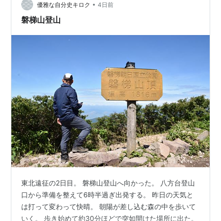
•
ようです。
優雅な自分史キロク
4日前
磐梯山登山
東北遠征の2日目。 磐梯山登山へ向かった。 八方台登山
口から準備を整えて6時半過ぎ出発する。 昨日の天気と
は打って変わって快晴。 朝陽が差し込む森の中を歩いて
いく。 歩き始めて約30分ほどで突如開けた場所に出た。