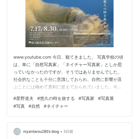
www.youtube.com 今日、観てきました。 写真学校の頃
は、単に「自然写真家」「ネイチャー写真家」としか思
っていなかったのですが、そうではありませんでした。
社会的なことも十分に意識しておられ、自然に影響が及
ぶことには極めて真剣に捉えておられていました。今月8
日で没後30年。星野さんも40代で逝かれているのかと、
#
星野道夫
#
悠久の時を旅する
#
写真家
#
写真展
あらためて残念な想いになりました。 同じ会場で前回
#
写真
#
自然
#
ネイチャー
（2018年）行われた写真展「星野道夫の旅」にも足を運
んでおり、この時は本当にたまたまで、この時に星野さ
んが提示されていた「世界」というものが壮大なもので
あることを知ったのです。 そして、2023年にひょんなこ
•
niyantarou285’s blog
5日前
とからのつながり…