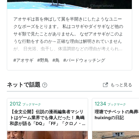
アオサギは首を伸ばして翼を半開きにしたようなユニー
クなポーズをとります。 私はコサギやダイサギなど他の
サギ類で見たことがありません。 なぜアオサギがこのよ
うな行動をするのか～正確な理由は解明されていません
が、 日光浴、虫干し、体温調節などの理由が考えられて
います。 じっと水面を見つめて獲物を探しているようで
#
アオサギ
#
野鳥
#
鳥
#
バードウォッチング
す。 全身を羽毛で覆われた鳥たちは開口呼吸で厳しい暑
さに耐えています。 今回登場したアオサギは、羽の色が
淡いので今年生まれの幼鳥と思われます。 生まれて初め
ネットで話題
もっと見る
て体験する猛暑の夏をひたすら生き抜いている幼いアオ
サギたち。 「がんばれ」と心の中で声援を送りつつ撮影
しました。 アオサギ（青鷺、蒼鷺）…
2012
1234
ブックマーク
ブックマーク
【全文公開】伝説の漫画編集者マシリ
理塘でチベットの鳥葬を
トはゲーム業界でも偉人だった！ 鳥嶋
huixingの日記
和彦が語る「DQ」「FF」「クロノ・
トリガー」誕生秘話