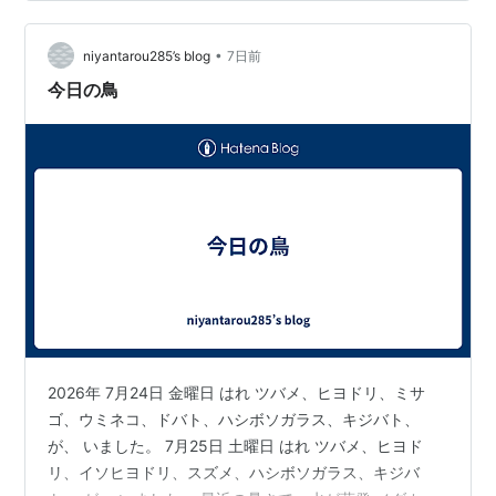
した。 落語「明烏」は好きな噺のひとつです。「明烏」
は文字通りの明け方に鳴く烏の意味の他に、江戸時代後
•
期には、男女の一夜の夢の終わりを象徴する比喩として
niyantarou285’s blog
7日前
使われていました。 日本語というか、日本人のセンスの
今日の鳥
良さに感心させられる言葉の一つですね。
2026年 7月24日 金曜日 はれ ツバメ、ヒヨドリ、ミサ
ゴ、ウミネコ、ドバト、ハシボソガラス、キジバト、
が、 いました。 7月25日 土曜日 はれ ツバメ、ヒヨド
リ、イソヒヨドリ、スズメ、ハシボソガラス、キジバ