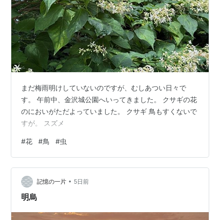
まだ梅雨明けしていないのですが、むしあつい日々で
す。 午前中、金沢城公園へいってきました。 クサギの花
のにおいがただよっていました。 クサギ 鳥もすくないで
すが。 スズメ
#
花
#
鳥
#
虫
•
記憶の一片
5日前
明烏