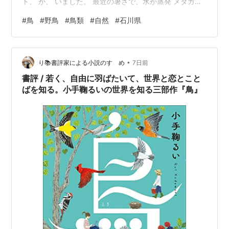
ト、 が、 いました。 最近の暑さで、水が蒸発 メダカの
飼育容器は、水位が下がる一方 そこで、今日 水やり 入
#
鳥
#
野鳥
#
鳥類
#
自然
#
石川県
れ替えをせず、不足分を補う 上水道なので、カルキ抜き
を、1日かかっての、おおしごとでした。
•
り📚書評家による小説のすゝめ
7日前
書評 / 若く、自由に羽ばたいて、世界と恋とこと
ばを知る。小手鞠るいの世界を知る三部作『鳥』