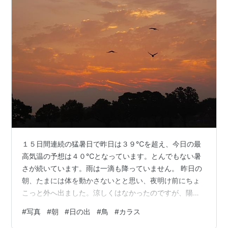
１５日間連続の猛暑日で昨日は３９℃を超え、今日の最
高気温の予想は４０℃となっています。とんでもない暑
さが続いています。雨は一滴も降っていません。 昨日の
朝、たまには体を動かさないとと思い、夜明け前にちょ
こっと外へ出ました。涼しくはなかったのですが、陽射
しがないので、幾分かは過ごしやすかったです。 日が昇
#
写真
#
朝
#
日の出
#
鳥
#
カラス
ると、一気に暑さが加速してきたので、早々に退散しま