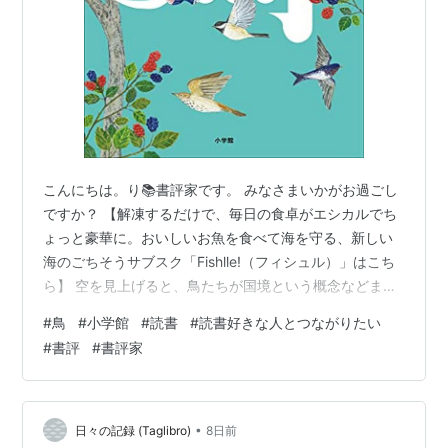
こんにちは。り📚書評家です。 みなさまいかがお過ごし
ですか？ 【解凍するだけで、毎日の食卓がエシカルでち
ょっと豪華に。おいしいお魚を食べて海を守る、新しい
海のごちそうサブスク「Fishlle!（フィシュル）」はこち
ら】 空を見上げると、鳥たちが国境という概念などまっ
たく知らないかのように、ただ自由に、軽やかに世界を
#
鳥
#
小学館
#
読書
#
読書好きな人とつながりたい
飛び回っています。 パスポートもビザも持たず、人間の
#
書評
#
書評家
引いた見えない境界線をやすやすと越えていく彼らの姿
を見ていると、わたしたちが日々囚われている社会の枠
組みや常識がいかに小さく、窮屈なものであるかに気づ
かされます。 中学校の頃、学校から帰宅をすると、突然
•
日々の記録 (Taglibro)
8日前