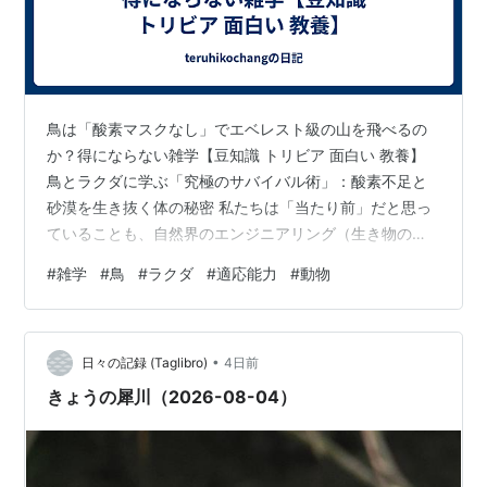
鳥は「酸素マスクなし」でエベレスト級の山を飛べるの
か？得にならない雑学【豆知識 トリビア 面白い 教養】
鳥とラクダに学ぶ「究極のサバイバル術」：酸素不足と
砂漠を生き抜く体の秘密 私たちは「当たり前」だと思っ
ていることも、自然界のエンジニアリング（生き物の仕
組み）で見ると、驚くべき発想の転換（水平思考）にあ
#
雑学
#
鳥
#
ラクダ
#
適応能力
#
動物
ふれています。 なぜ鳥はエベレスト級の高さで息苦しく
ないのか？なぜラクダは砂漠で干からびないのか？その
「設計図」を段階的に紐解いていきましょう。 1. 【空の
•
王者】酸素マスクなしで7,000mを飛べる鳥の秘密 標高
日々の記録 (Taglibro)
4日前
7,000mは、人間なら酸素マスクが必要な「死の世界」で
きょうの犀川（2026-08-04）
す。しかし、ツルたちは…