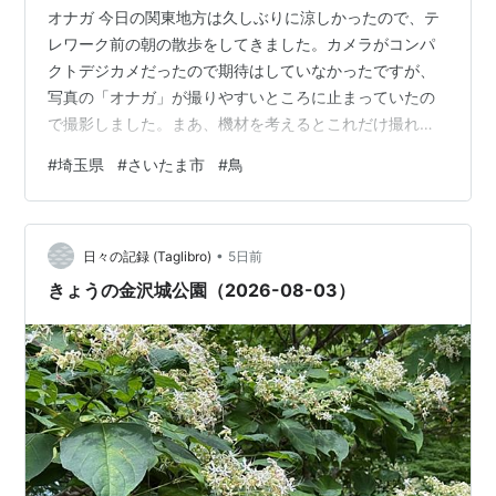
オナガ 今日の関東地方は久しぶりに涼しかったので、テ
レワーク前の朝の散歩をしてきました。カメラがコンパ
クトデジカメだったので期待はしていなかったですが、
写真の「オナガ」が撮りやすいところに止まっていたの
で撮影しました。まあ、機材を考えるとこれだけ撮れれ
ば御の字です。
#
埼玉県
#
さいたま市
#
鳥
•
日々の記録 (Taglibro)
5日前
きょうの金沢城公園（2026-08-03）