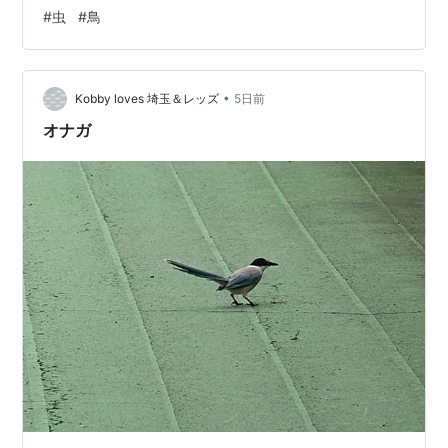
#
虫
#
鳥
•
Kobby loves 埼玉＆レッズ
5日前
オナガ