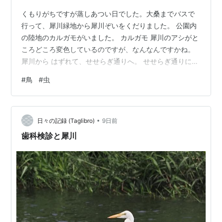
くもりがちですが蒸しあつい日でした。大桑までバスで
行って、犀川緑地から犀川ぞいをくだりました。 公園内
の陸地のカルガモがいました。 カルガモ 犀川のアシがと
ころどころ変色しているのですが、なんなんですかね。
犀川から はずれて、せせらぎ通りへ。 せせらぎ通りにあ
るツバメの巣にはまだヒナがいました。何回めかの繁殖
#
鳥
#
虫
でしょうか。 ツバメの巣 ナミアゲハ
•
日々の記録 (Taglibro)
9日前
歯科検診と犀川