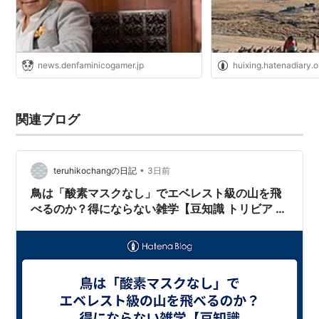
news.denfaminicogamer.jp
huixing.hatenadiary.o
関連ブログ
•
teruhikochangの日記
3日前
鳥は「酸素マスクなし」でエベレスト級の山を飛
べるのか？得にならない雑学【豆知識 トリビア 面
白い 教養】