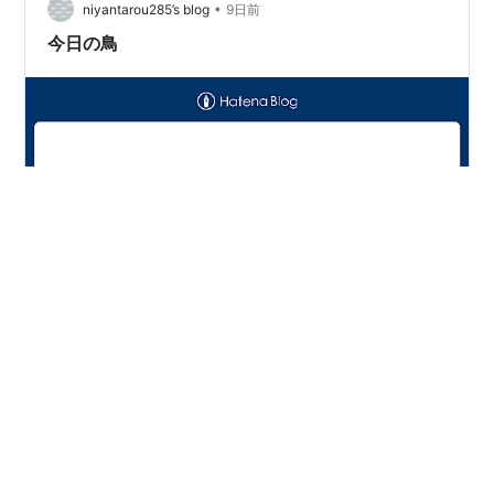
•
niyantarou285’s blog
9日前
今日の鳥
2026年 7月22日 水曜日 はれ ヒヨドリ、ツバメ、ハシボ
ソガラス、ムクドリ、ウグイス、ホオジロ、アオサギ、
ダイサギ、オオヨシキリ、スズメ、イソヒヨドリ、ウミ
ネコ、 が、いました。 7月23日 木曜日 はれ ツバメ、ヒ
ヨドリ、ハシボソガラス、トビ、ムクドリ、スズメ、ウ
グイス、 ホオジロ、ダイサギ、セグロセキレイ、カワラ
#
鳥
#
野鳥
#
鳥類
#
自然
#
石川県