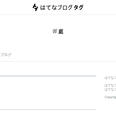
庭
連ブログ
はてな
はてな
はてな
Copyrig