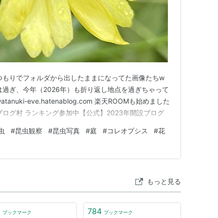
くつもりでフォルダから出したままになってた画像たちw
は過ぎ、今年（2026年）も折り返し地点を過ぎちゃって
nuki-eve.hatenablog.com 楽天ROOMも始めました
jp にほんブログ村 ランキング参加中【公式】2023年開設ブログ
虫
#
昆虫観察
#
昆虫写真
#
庭
#
コレオプシス
#
花
もっと見る
5
784
ブックマーク
ブックマーク