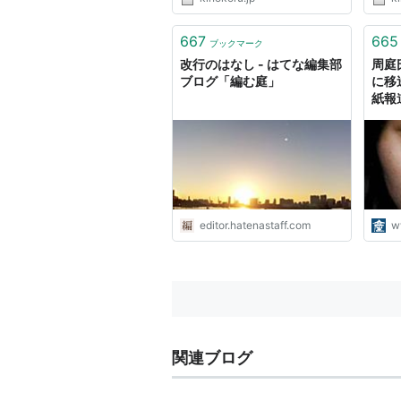
667
665
ブックマーク
改行のはなし - はてな編集部
周庭
ブログ「編む庭」
に移
紙報
editor.hatenastaff.com
w
関連ブログ