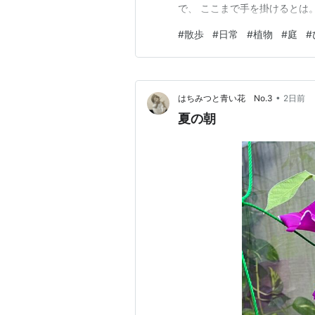
で、 ここまで手を掛けるとは。
#
散歩
#
日常
#
植物
#
庭
#
•
はちみつと青い花 No.3
2日前
夏の朝