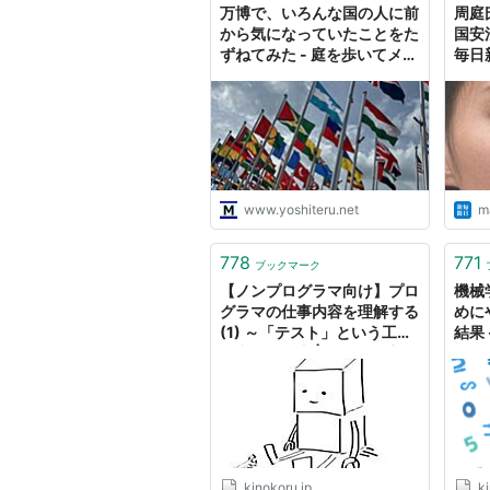
万博で、いろんな国の人に前
周庭
から気になっていたことをた
国安
ずねてみた - 庭を歩いてメモ
毎日
をとる
www.yoshiteru.net
ma
778
771
ブックマーク
【ノンプログラマ向け】プロ
機械
グラマの仕事内容を理解する
めに
(1) ～「テスト」という工程
結果 
が必要な理由 | きのこる庭
kinokoru.jp
ki