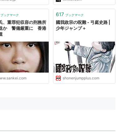
いう…
https://t.co/wpre9uwe9n"
617
ブックマーク
ブックマーク
氏、重罪犯収容の刑務所
國我政宗の呪難 - 弓庭史路 |
送か 警備厳重に 香港
少年ジャンプ＋
道
ww.sankei.com
shonenjumpplus.com