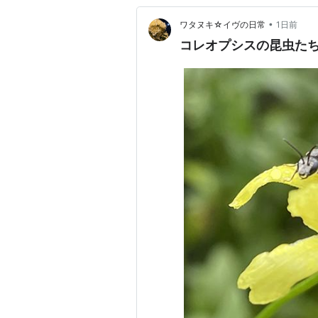
•
ワタヌキ☆イヴの日常
1日前
コレオプシスの昆虫たち