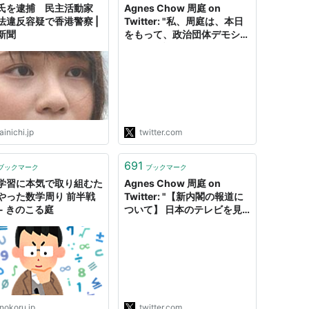
氏を逮捕 民主活動家
Agnes Chow 周庭 on
法違反容疑で香港警察 |
Twitter: "私、周庭は、本日
新聞
をもって、政治団体デモシス
トから脱退致します。これは
重く、しかし、もう避けるこ
とができない決定です。 絶
望の中にあっても、いつもお
互いのことを想い、私たちは
もっと強く生きなければなり
ません。 生きてさえいれ
inichi.jp
twitter.com
ば、…
https://t.co/9XPB07Vizq"
691
ブックマーク
ブックマーク
学習に本気で取り組むた
Agnes Chow 周庭 on
やった数学周り 前半戦
Twitter: "【新内閣の報道に
- きのこる庭
ついて】 日本のテレビを見
てよく思うんだけど、「好物
はトンカツ」「バスケ大好
き」「元東大ボクシング部」
などの情報は、本当に必要で
すか？過去の言論やスタンス
の方が重要じゃないですか。
（香港メディアはあまりこう
nokoru.jp
twitter.com