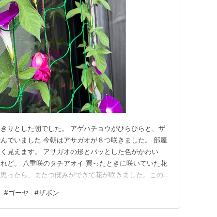
きりとした朝でした。 アゲハチョウがひらひらと、ザ
んでいました 今朝はアサガオが８つ咲きました。 部屋
く見えます。 アサガオの形とパッとした色がかわい
れど。 八重咲のタチアオイ 買ったときに咲いていた花
と思ったら、またつぼみができて花が咲きました。この猛
グリーンカーテンのゴーヤ 葉がだんだん密生してきまし
#
ゴーヤ
#
ザボン
 朝の気温は２８度くらい。こう暑いと、最近は蚊も出
ないせいかな。 気温が…