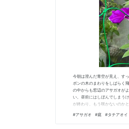
今朝は澄んだ青空が見え、すっ
ボンの木のまわりをしばらく飛
の中からも窓辺のアサガオがよ
い。昼前にはしぼんでしまうけ
が終わり、もう咲かないのか
暑にも負けない強い花です。 
#
アサガオ
#
庭
#
タチアオイ
た。次々に実をつけています。
てこないようです。水たまりが