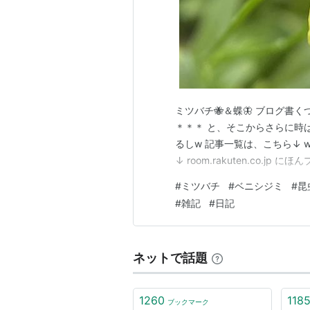
ミツバチ🐝＆蝶🦋 ブログ書
＊＊＊ と、そこからさらに時
るしw 記事一覧は、こちら↓ wata
↓ room.rakuten.co.
#
ミツバチ
#
ベニシジミ
#
昆
#
雑記
#
日記
ネットで話題
1260
118
ブックマーク