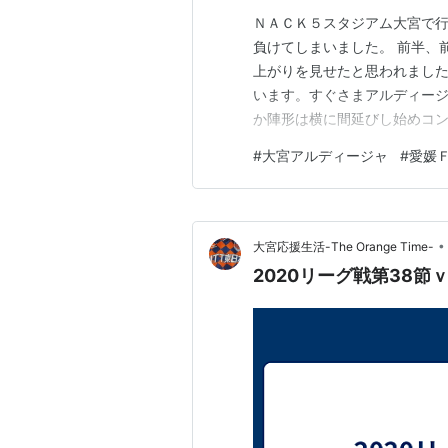
ＮＡＣＫ５スタジアム大宮で行
負けてしまいました。 前半、
上がりを見せたと思われまし
います。すぐさまアルディー
か陣形は横に間延びし始めコ
します。 後半、間延びしコン
#
大宮アルディージャ
#
愛媛
チャンスは作るもあと少しの
分、松本、松田、７３分、柴山
•
大宮応援生活-The Orange Time-
2020リーグ戦第38節