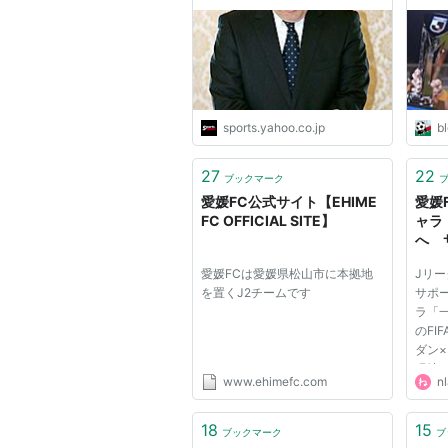
スポーツナビ
sports.yahoo.co.jp
b
27
22
ブックマーク
愛媛FC公式サイト【EHIME
愛媛
FC OFFICIAL SITE】
ャラ
へ 
かの
愛媛FCは愛媛県松山市に本拠地
Jリ
を置くJ2チームです
サポ
ラ「一
のFI
ダン
現地
www.ehimefc.com
nl
あの
ム観
って
18
15
ブックマーク
ブ
愛媛