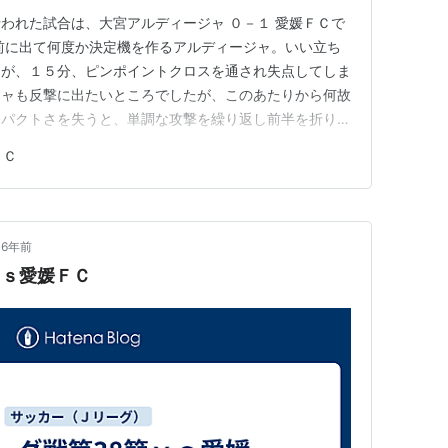
われた試合は、大宮アルディージャ ０－１ 愛媛ＦＣで
前に出て何度か決定機を作るアルディージャ。いい立ち
たが、１５分、ピンポイントクロスを通され失点してしま
ジャも反撃に出たいところでしたが、このあたりから何故
ンパクトさを失うと、単調な攻撃を繰り返し前半を折り返
パクトさを失い拙攻を繰り返すアルディージャ。時より
ＦＣ
ところで決まらず思うようなサッカーができません。６０
、ハスキッチを投入し打開…
6年前
ｖｓ愛媛ＦＣ