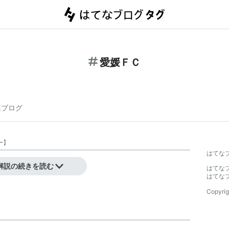
愛媛ＦＣ
連ブログ
ー
】
はてな
ークラブ）
解説の続きを読む
はてな
はてな
Copyrig