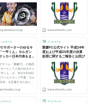
市
log.domesoccer.jp
www.ehimefc.com
18
ブックマーク
ブックマーク
FCサポーターのゆるキ
愛媛FC公式サイト 平成24年
「一平くん」ヨルダン
度および平成25年度の決算
サッカー日本代表をまさ
処理に関するご報告とお詫び
現地観戦 | ねとらぼ
ーグチーム「愛媛FC」の熱烈
ーターとして人気のゆるキャ
平くん」が、本日3月26日
FAワールドカップ予選「ヨル
×日本」を応援するために、
のヨルダンに到着しました。
ab.itmedia.co.jp
www.ehimefc.com
カエル姿で、無事にスタジア
戦ができるのか、注目が集ま
います。 一平くんは元々、
15
ックマーク
ブックマーク
FCのスポンサーである愛媛