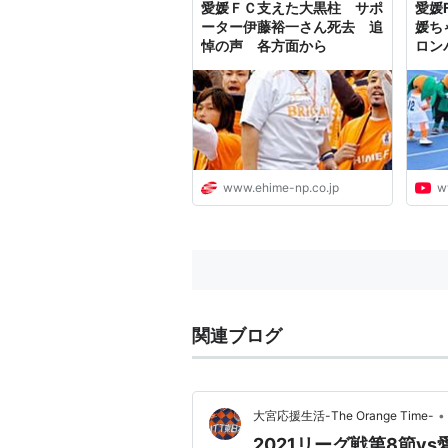
愛媛ＦＣ支えた大黒柱 サポ
愛媛
県...
ーター伊藤裕一さん死去 追
媛ち
悼の声 各方面から
ロン
www.ehime-np.co.jp
w
関連ブログ
•
大宮応援生活-The Orange Time-
2021リーグ戦第8節v