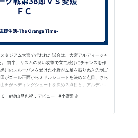
ＮＡＣＫ５スタジアム大宮で行われた試合は、大宮アルディージャ
た。 前半、リズムの良い攻撃で立て続けにチャンスを作
、黒川のスルーパスを受けた小野が左足を振りぬき先制ゴ
嶋田がゴール正面からミドルシュートを決め２点目、さら
、山田がヘディングシュートを決め３点目と、アルディー
折り返します。 後半、前半同様リズムのいいサッカー
ＦＣ
#
柴山昌也祝Ｊデビュー
#
小野雅史
ージャ。しかし、74分、左サイドからクロスを通され
続失点…