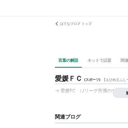
はてなブログ トップ
言葉の解説
ネットで話題
関
愛媛ＦＣ
(
スポーツ
)
【
えひめえふし
→
愛媛FC
（Jリーグ所属のサッカ
関連ブログ