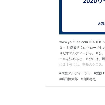
www.youtube.com 
３－３ 愛媛ＦＣのドローでし
りだすアルディージャ。６分
ールを決めると、８分には、
に２３分には、翁長のクロス
ジャのゴールラッシュで前半を
#
大宮アルディージャ
#
愛媛
で試合を優勢に進めるアルディ
#
嶋田慎太郎
#
山田将之
失点すると、75分、78分と連