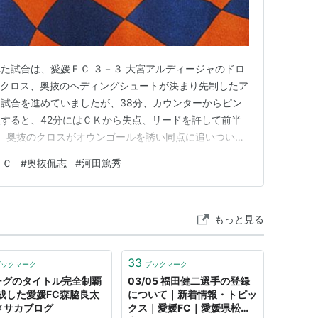
た試合は、愛媛ＦＣ ３－３ 大宮アルディージャのドロ
のクロス、奥抜のヘディングシュートが決まり先制したア
試合を進めていましたが、38分、カウンターからピン
すると、42分にはＣＫから失点、リードを許して前半
分、奥抜のクロスがオウンゴールを誘い同点に追いついた
束の間、62分、カウンターを止め切れず失点してしま
ＦＣ
#
奥抜侃志
#
河田篤秀
投入し反撃に出るアルディージャ。すると66分、ＣＫ、
まり再び同点としま…
もっと見る
33
ブックマーク
ブックマーク
ーグのタイトル完全制覇
03/05 福田健二選手の登録
成した愛媛FC森脇良太
について｜新着情報・トピッ
ドメサカブログ
クス｜愛媛FC｜愛媛県松山