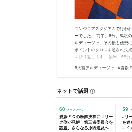
ニンジニアスタジアムで行われ
ーでした。 前半、6分、馬渡
ルディージャ。その後も優勢に
ポイントのクロスを通され失点
を折り返します。 後半、58
アルディージャ。しかしそれも
#
大宮アルディージャ
#
愛媛
います。63分、柴山、イバを
河田のヘディングシュートが決
ネットで話題
60
59
ブックマーク
愛媛ＦＣの粉飾決算にＪリー
Jリ
グ側が見解 第三者委員会を
を達
設置、さらなる原因追及へ -
- 