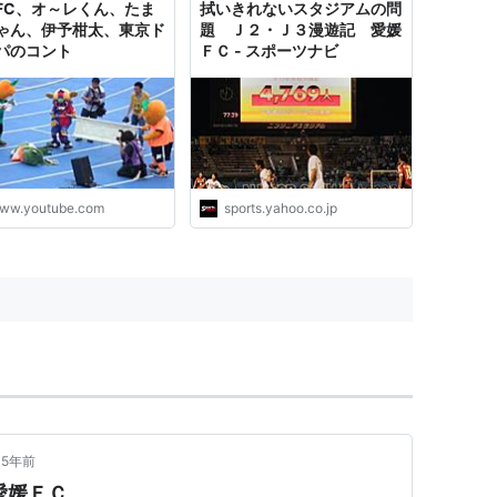
FC、オ～レくん、たま
拭いきれないスタジアムの問
ゃん、伊予柑太、東京ド
題 Ｊ２・Ｊ３漫遊記 愛媛
パのコント
ＦＣ - スポーツナビ
ww.youtube.com
sports.yahoo.co.jp
5年前
s愛媛ＦＣ