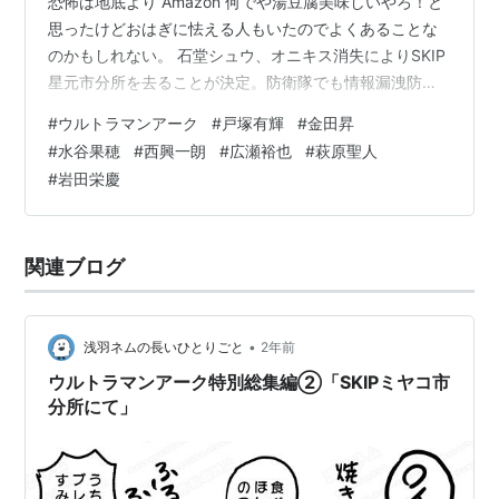
恐怖は地底より Amazon 何でや湯豆腐美味しいやろ！と
思ったけどおはぎに怯える人もいたのでよくあることな
のかもしれない。 石堂シュウ、オニキス消失によりSKIP
星元市分所を去ることが決定。防衛隊でも情報漏洩防止
のためあまり人と深く関わることはなく、今回の決定に
#
ウルトラマンアーク
#
戸塚有輝
#
金田昇
も淡々とした態度。しかし本当は星元市分所の温かな雰
#
水谷果穂
#
西興一朗
#
広瀬裕也
#
萩原聖人
囲気から離れることを恐れていた─── 石堂さんごめんな
#
岩田栄慶
さい。 それはともかく「イリュージョンを見せるモグラ
=モグージョン」のネーミング、こっちのバースではユピ
ーが名付けてたけどブレーザーバースでは防衛隊上層…
関連ブログ
•
浅羽ネムの長いひとりごと
2年前
ウルトラマンアーク特別総集編②「SKIPミヤコ市
分所にて」