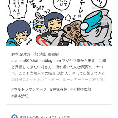
脚本:足木淳一郎 演出:秦敏樹
asanem800.hatenablog.com フジヤマ市から東北、九州
と異動してきた中村さん、流れ着いたのは関西のミヤコ
市。ここも当然人間の職員は彼1人。そして出迎えてきた
のはAIロボットまいこッピー。ルーナアーマーに雅を感
じて以降アーク推しなんだとか。「あの宇宙人思った以
#
ウルトラマンアーク
#
戸塚有輝
#
今村裕次郎
上に変身者への感情がデカいよ？」とまいこッピーに教
#
藤本沙紀
えてあげたいのだが。 今まで星元市に現れた怪獣は全て
オニキスの影響だったんだよ！…インターネット・カネ
ゴン以外は！今回の総集編はオニキスの謎中心なんだけ
ど、現時点ではあくまでオニキスは「どこかへ消えた」
•
浅羽ネムの長いひとりごと
2年前