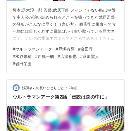
脚本:足木淳一郎 監督:武居正能 メインじゃない時は中盤
で主人公が追い詰められるところを撮ってきた武居監督
の登板がこんなに早く！（言い方） 商店街に巣食って食
べ物には目もくれずに電気ばかり奪い取っている巨大ネ
ズミ。テレ東の電気ネズミってところでめちゃくちゃ心
配になるし毛むくじゃらであまりかわいくないと思って
#
ウルトラマンアーク
#
戸塚有輝
#
金田昇
たけど ここで急に愛らしさが出てきた。 [バンダイ
#
水谷果穂
#
西興一朗
#
広瀬裕也
#
萩原聖人
(BANDAI)] ウルトラ怪獣シリーズ 218 ネズドロン バンダ
#
岩田栄慶
イ(BANDAI) Amazon ネズドロンの頭がめちゃくちゃ硬く
て殴っても蹴っても効かず痛がるアークとか全体的にコ
ミカルで、前回の重さを相殺しに来てる感じがしなくも
なかった…
•
浅羽ネムの長いひとりごと
2年前
ウルトラマンアーク第2話「伝説は森の中に」