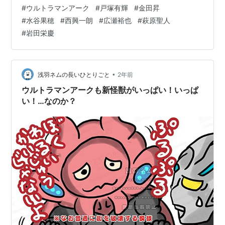
する組織ではなく、地道な調査をして対策を施したり地
#
ウルトラマンアーク
#
戸塚有輝
#
金田昇
域住民の避難誘導をしたりする。そこで怪獣の生態を探
#
水谷果穂
#
西興一朗
#
広瀬裕也
#
萩原聖人
ることになり、また宇宙怪獣のことは防衛隊の機密事項
#
岩田栄慶
として扱われてSKIPにまで情報が降りてこなくてどうも
きな臭かったり、作風こそ正反対だけどブレーザーとは
表裏一体の作品なのかもしれない。それと今期はアイキ
ャッチあるんだ？すごく帰マン…
•
浅羽ネムの長いひとりごと
2年前
ウルトラマンアークも新怪獣がいっぱい！いっぱ
い！…なのか？