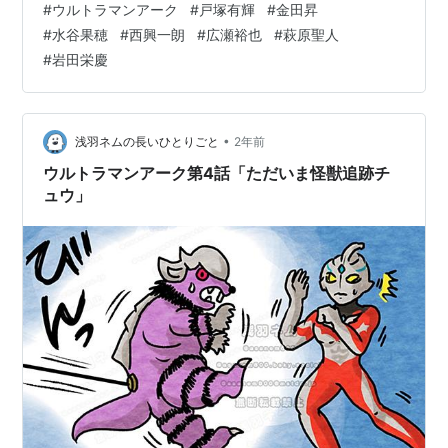
#
ウルトラマンアーク
#
戸塚有輝
#
金田昇
テレビを観ている私たちも災害が起こるたびに目の当た
#
水谷果穂
#
西興一朗
#
広瀬裕也
#
萩原聖人
りにするもの。SKIPが取り組むのは怪獣災害への調査や
#
岩田栄慶
対応で、この辺を初期のうちに丁寧に描いてるの好感が
持てるわあ。 今回登場するのが恐竜の研究をしている牧
野博士。所長の恩師であり、ユウマの憧れの人。そうい
えばユウマって怪獣にトラウマがあ…
•
浅羽ネムの長いひとりごと
2年前
ウルトラマンアーク第4話「ただいま怪獣追跡チ
ュウ」