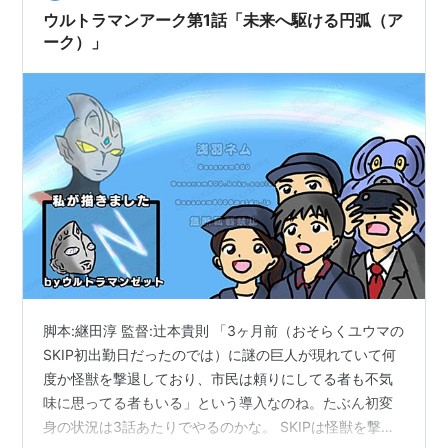
ウルトラマンアーク第1話「未来へ駆ける円弧（ア
ーク）」
脚本:継田淳 監督:辻本貴則 「3ヶ月前（おそらくユウマの
SKIP初出勤日だったのでは）に謎の巨人が現れていて何
度か怪獣を撃退しており、市民は頼りにしてる者も不気
味に思ってる者もいる」という導入なのね。たぶん初変
身の状況は3話あたりでやるのかな。 SKIPは怪獣を撃退