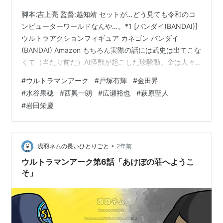
脚本:吉上亮 監督:越知靖 セットが…どう見ても令和のコ
ンピューターワールドなんや…。*1 [バンダイ(BANDAI)]
ウルトラアクションフィギュア カネゴン バンダイ
(BANDAI) Amazon もちろん実際の話には武史は出てこな
くて（当たり前だ）AI怪獣が起こした珍騒動。金は人々
の手に渡ることで経済が回っていくがこのカネゴンちゃ
#
ウルトラマンアーク
#
戸塚有輝
#
金田昇
んは貯めるばかりで「お金を使う」ことを知らなかった
#
水谷果穂
#
西興一朗
#
広瀬裕也
#
萩原聖人
ためむしろ冷え込んでいく星元市の経済…節約…節電…本
#
岩田栄慶
来ならいくらでもがぶ飲みしたいコーヒーは1日3杯しか
飲めなくなり…石堂さんそれ元よりカフェインに脳を侵
されてない？？？ なんやかんやでアークはカネゴンちゃ
んに掴…
•
浅羽ネムの長いひとりごと
2年前
ウルトラマンアーク第6話「あけぼの荘へようこ
そ」