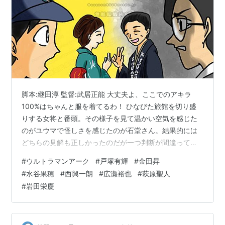
脚本:継田淳 監督:武居正能 大丈夫よ、ここでのアキラ
100%はちゃんと服を着てるわ！ ひなびた旅館を切り盛
りする女将と番頭。その様子を見て温かい空気を感じた
のがユウマで怪しさを感じたのが石堂さん。結果的には
どちらの見解も正しかったのだが一つ判断が間違ってい
たら悪人ではない者が裁かれていたかもしれない。 故郷
#
ウルトラマンアーク
#
戸塚有輝
#
金田昇
から遠く離れた地球に取り残されてしまった宇宙人。し
#
水谷果穂
#
西興一朗
#
広瀬裕也
#
萩原聖人
かし出会った人たちと手を取り合いながら不景気と怪獣
#
岩田栄慶
災害に見舞われた世の中を生きてきた。しかし防衛隊の
中で生き、仲間を失った過去まである石堂さんはその語
りを簡単には信じられなかった。しかしこの、「どちら