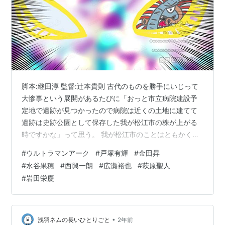
脚本:継田淳 監督:辻本貴則 古代のものを勝手にいじって
大惨事という展開があるたびに「おっと市立病院建設予
定地で遺跡が見つかったので病院は近くの土地に建てて
遺跡は史跡公園として保存した我が松江市の株が上がる
時ですかな」って思う。 我が松江市のことはともかく、
星元市に伝わる伝承を昔話として片付けてマンションを
#
ウルトラマンアーク
#
戸塚有輝
#
金田昇
建てようとしていたのは怪獣災害で家を失った人たちの
#
水谷果穂
#
西興一朗
#
広瀬裕也
#
萩原聖人
ためというのはとても悩ましいことだ…。それはそれで
#
岩田栄慶
市民のためではあるのだが結局市民の生活が脅かされる
ことになるわけで。16年前から怪獣の角が刺さったまま
になっている星元市には何らかの秘密があると思われる
のは今は防衛隊だけが掴んでいること。ここ…
•
浅羽ネムの長いひとりごと
2年前