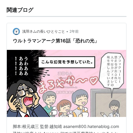
関連ブログ
•
浅羽ネムの長いひとりごと
2年前
ウルトラマンアーク第16話「恐れの光」
脚本:根元歳三 監督:越知靖 asanem800.hatenablog.com