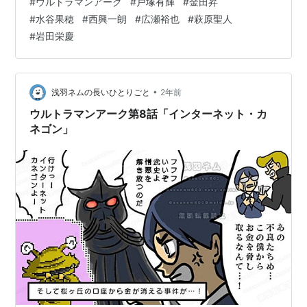
#
ウルトラマンアーク
#
戸塚有輝
#
金田昇
一般ドラマも多く手がけてる監督の初参加です。私が観
#
水谷果穂
#
西興一朗
#
広瀬裕也
#
萩原聖人
たことあるのはアノニマスですね。 ウルトラ怪獣シリー
#
岩田栄慶
ズ 178 パゴス バンダイ(BANDAI) Amazon [バンダイ
(BANDAI)] ウルトラ怪獣シリーズ 215 ネロンガ
(ULTRAMAN: RISING) バンダイ(BANDAI)…
•
浅羽ネムの長いひとりごと
2年前
ウルトラマンアーク第8話「インターネット・カ
ネゴン」