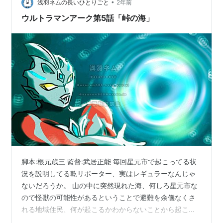
の考え方もその立場においては正しいのだが…
•
浅羽ネムの長いひとりごと
2年前
ウルトラマンアーク第5話「峠の海」
脚本:根元歳三 監督:武居正能 毎回星元市で起こってる状
況を説明してる乾リポーター、実はレギュラーなんじゃ
ないだろうか。 山の中に突然現れた海、何しろ星元市な
ので怪獣の可能性があるということで避難を余儀なくさ
れる地域住民、何が起こるかわからないことから起こる
不安、その解消のために動くSKIPや防衛隊。その光景は