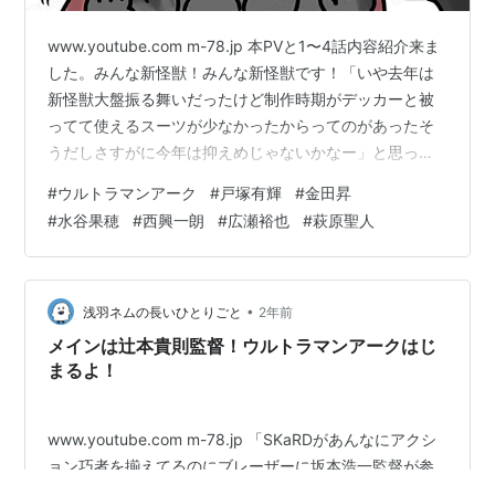
www.youtube.com m-78.jp 本PVと1〜4話内容紹介来ま
した。みんな新怪獣！みんな新怪獣です！「いや去年は
新怪獣大盤振る舞いだったけど制作時期がデッカーと被
ってて使えるスーツが少なかったからってのがあったそ
うだしさすがに今年は抑えめじゃないかなー」と思って
たら新怪獣でした！まあこの先も新怪獣が出続けるのか
#
ウルトラマンアーク
#
戸塚有輝
#
金田昇
はまだわからんけど！シャゴンくん全体的に丸っこくて
#
水谷果穂
#
西興一朗
#
広瀬裕也
#
萩原聖人
かわいいな！ 出された場面写真では横顔しか写ってない
けど想像力を解き放って描きました。きっといろいろな
ところが間違ってる。 これは去年から何となく思ってた
けどやっぱりブレーザーからニュージェネは“2期”に入っ
•
浅羽ネムの長いひとりごと
2年前
てるのだろうな。…
メインは辻本貴則監督！ウルトラマンアークはじ
まるよ！