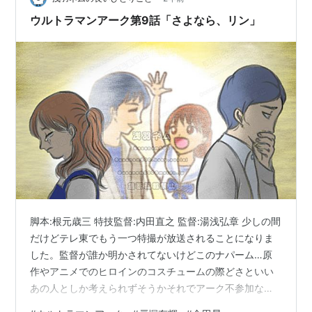
という扱いなのね。ギャラクシーアーマー…
ウルトラマンアーク第9話「さよなら、リン」
脚本:根元歳三 特技監督:内田直之 監督:湯浅弘章 少しの間
だけどテレ東でもう一つ特撮が放送されることになりま
した。監督が誰か明かされてないけどこのナパーム…原
作やアニメでのヒロインのコスチュームの際どさといい
あの人としか考えられずそうかそれでアーク不参加な
の…と面白くなってるところです。一方今回のアークは