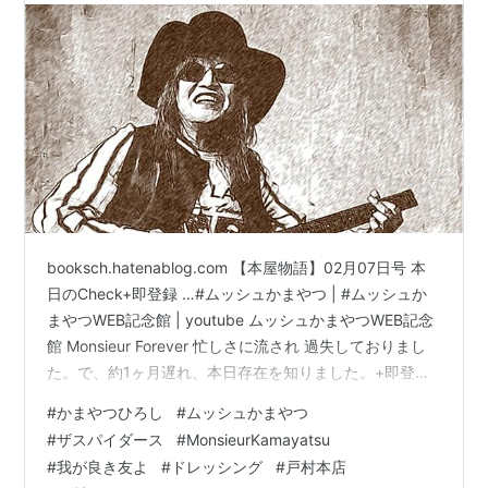
booksch.hatenablog.com 【本屋物語】02月07日号 本
日のCheck+即登録 …#ムッシュかまやつ | #ムッシュか
まやつWEB記念館 | youtube ムッシュかまやつWEB記念
館 Monsieur Forever 忙しさに流され 過失しておりまし
た。で、約1ヶ月遅れ、本日存在を知りました。+即登
録。ギターコードの選択のセンスも勿論のコト、こんな
#
かまやつひろし
#
ムッシュかまやつ
格好いい人はそうはいないと思っています。 youtu.be
#
ザスパイダース
#
MonsieurKamayatsu
www.youtube.com monsieur.jp monsieur-kamayatsu-
#
我が良き友よ
#
ドレッシング
#
戸村本店
tribute.com respect soundcloud.com …