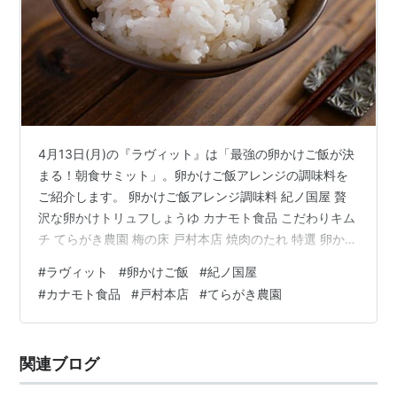
4月13日(月)の『ラヴィット』は「最強の卵かけご飯が決
まる！朝食サミット」。卵かけご飯アレンジの調味料を
ご紹介します。 卵かけご飯アレンジ調味料 紀ノ国屋 贅
沢な卵かけトリュフしょうゆ カナモト食品 こだわりキム
チ てらがき農園 梅の床 戸村本店 焼肉のたれ 特選 卵かけ
ご飯アレンジ調味料 紀ノ国屋 贅沢な卵かけトリュフしょ
#
ラヴィット
#
卵かけご飯
#
紀ノ国屋
うゆ ぼる塾田辺さんが使用した調味料。しろしょうゆと
#
カナモト食品
#
戸村本店
#
てらがき農園
オリーブオイルに黒トリュフを加えました。卵料理に良
く合うブレンドソースです。 紀ノ国屋 贅沢な卵かけトリ
ュフしょうゆ（期間限定箱付き） posted with カエレバ
関連ブログ
楽天市場 Amazon Yahooショッピング a…