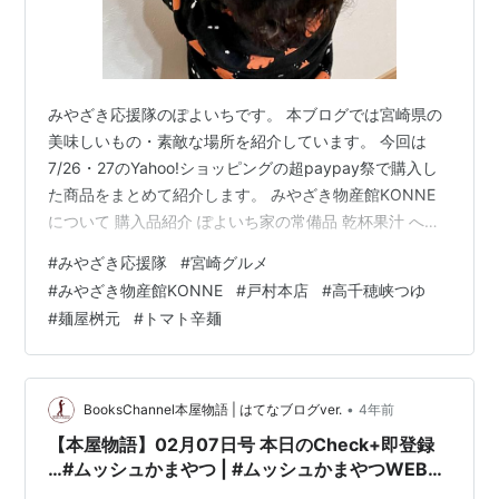
みやざき応援隊のぽよいちです。 本ブログでは宮崎県の
美味しいもの・素敵な場所を紹介しています。 今回は
7/26・27のYahoo!ショッピングの超paypay祭で購入し
た商品をまとめて紹介します。 みやざき物産館KONNE
について 購入品紹介 ぽよいち家の常備品 乾杯果汁 へべ
す(サンA) 戸村本店の焼肉のたれ 特選(戸村フーズ) 戸村
#
みやざき応援隊
#
宮崎グルメ
本店の手作りドレッシング 辛口(戸村フーズ) 高千穂峡つ
#
みやざき物産館KONNE
#
戸村本店
#
高千穂峡つゆ
ゆ(ヤマエ食品工業) トマト辛麺(麺屋 桝元) かつおのほぐ
#
麺屋桝元
#
トマト辛麺
し身入り冷や汁(シーズン) ぽよいち家で時々購入する品
万能海鮮丼のたれ お魚ちょうだい(永野) 鰹めしの素(ばあ
ちゃん本舗) 初めて購入する品 …
•
BooksChannel本屋物語 | はてなブログver.
4年前
【本屋物語】02月07日号 本日のCheck+即登録
…#ムッシュかまやつ | #ムッシュかまやつWEB記
念館 | youtube