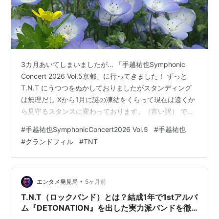
「
しゃばけ
」（主演）（2007年秋フジ系）
「うそうそ」（主演）（2008年秋フジ系）
「誰かが嘘をついている」（2009年秋フジ系）
「ヤマトナデシコ七変化」（2010年1月期TBS系）
3カ月あいてしまいましたが… 「手越祐也Symphonic
「
デカワンコ
」（日本テレビ系、2011年1月期）
Concert 2026 Vol.5京都」に行ってきました！ ずっと
T.N.T にうつつをぬかしておりましたがスタンディング
これまで全てのドラマ・映画撮影現場で雨を降らせて来
は無理だし Xから1月に謎の凍結をくらって現在は遠くか
た、自他共に認める雨男。
ら見守るスタンスに変わっております。（言い訳） で
も、大好きな京都で大好きなテゴにゃんが大好きなシン
#
手越祐也SymphonicConcert2026 Vol.5
#
手越祐也
フォニックコンサートをするなら行かない選択肢はな
#
グランドフィル
#
TNT
し。ちゃんとお席も用意していただきましたからね。 *1
セトリです 1. ARE U READY 2. モガケ! 3. 導火線 4.
疾走 スペシャル・エディション
Lover 5. サイダー 6. シナモン 7. ヒラヒラ 「Lover」か
【初回限定生産2枚組】 [DVD]
ら続…
•
エンタメ発見局
5ヶ月前
出版社/メーカー:
角川ヘラルド映画
発売日:
2006/05/26
T.N.T（ロックバンド）とは？結成1年で1stアルバ
メディア:
DVD
ム『DETONATION』を出した実力派バンドを徹
購入
: 4人
クリック
: 427回
底解説