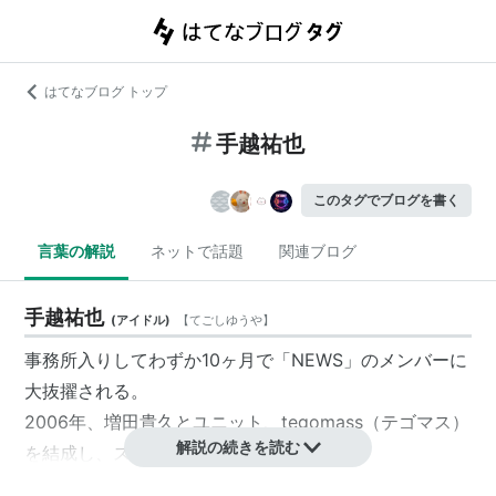
はてなブログ トップ
手越祐也
このタグでブログを書く
言葉の解説
ネットで話題
関連ブログ
手越祐也
(
アイドル
)
【
てごしゆうや
】
事務所入りしてわずか10ヶ月で「NEWS」のメンバーに
大抜擢される。
2006年、増田貴久とユニット、
tegomass
（
テゴマス
）
解説の続きを読む
を結成し、スウェーデンでデビュー。