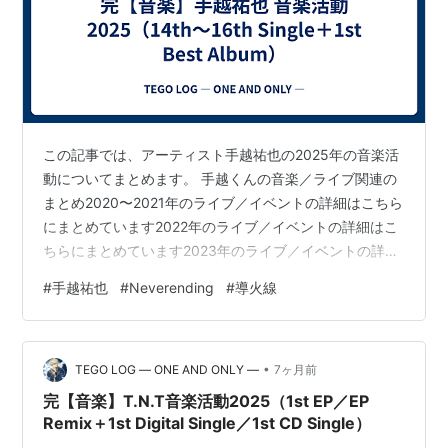
この記事では、アーティスト手越祐也の2025年の音楽活
動についてまとめます。 手越くんの音楽／ライブ関連の
まとめ2020〜2021年のライブ／イベントの詳細はこちら
にまとめています2022年のライブ／イベントの詳細はこ
ちらにまとめています2023年のライブ／イベントの詳細
はこちらにまとめています2024年のライブ／イベントの
#
手越祐也
#
Neverending
#
導火線
詳細はこちらにまとめています2025年のライブ／イベン
トの詳細はこちらにまとめています2021年の音楽活動の
詳細はこちらにまとめています2022年の音楽活動の詳細
•
はこちらにまとめています2023年の音楽活動の詳細はこ
TEGO LOG ― ONE AND ONLY ―
7ヶ月前
ちらにまとめています2024年の音楽活動の詳細はこちら
完【音楽】T.N.T音楽活動2025（1st EP／EP
にま…
Remix＋1st Digital Single／1st CD Single）