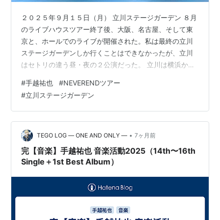
２０２５年９月１５日（月） 立川ステージガーデン ８月
のライブハウスツアー終了後、大阪、名古屋、そして東
京と、ホールでのライブが開催された。私は最終の立川
ステージガーデンしか行くことはできなかったが、立川
はセトリの違う昼・夜の２公演だった。 立川は横浜から
はだいぶ遠い。川崎駅で南武線に乗り、ひたすら西へ進
#
手越祐也
#
NEVERENDツアー
む。 実はこの日、13時までの仕事が入っていた。９月か
#
立川ステージガーデン
ら始めたばかりであったが、朝から先輩方に、13時ぴっ
たりで上がりますと宣言して、仕事場のすぐ前のバス停
から13時４分のバスに乗り、ＪＲの駅に向かうという綱
渡り。バスは少し遅れたが、電車が時刻どおりに走って
•
TEGO LOG ― ONE AND ONLY ―
7ヶ月前
くれたおかげで、14時12分に会場最…
完【音楽】手越祐也 音楽活動2025（14th〜16th
Single＋1st Best Album）