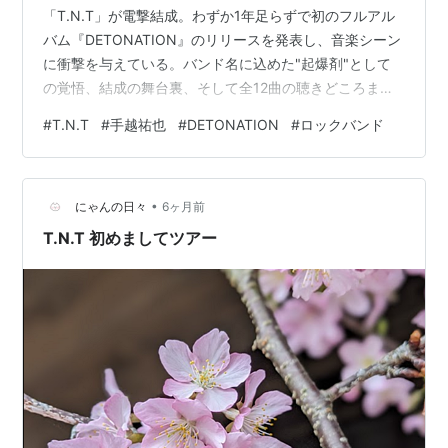
「T.N.T」が電撃結成。わずか1年足らずで初のフルアル
バム『DETONATION』のリリースを発表し、音楽シーン
に衝撃を与えている。バンド名に込めた"起爆剤"として
の覚悟、結成の舞台裏、そして全12曲の聴きどころま
で、T.N.Tのすべてをここで解説する。 【楽天ブックス
#
T.N.T
#
手越祐也
#
DETONATION
#
ロックバンド
限定先着特典+先着特典】DETONATION(トレーディング
カード91×55mm+アー写ステッカー) [ T.N.T ]価格:
3300 円楽天で詳細を見る ① T.N.Tとは何者か――グル
•
ープ基本情報・メンバー紹介 メンバー紹介 ② 結成1年で
にゃんの日々
6ヶ月前
フルアルバムを出せた理由―…
T.N.T 初めましてツアー