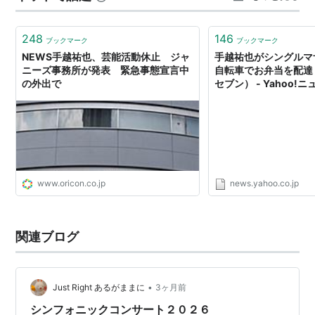
2007年3月17日公開。
日本語吹き替え版のマンブル役で声優初挑戦。（オリジ
248
146
ブックマーク
ブックマーク
ナル版ではイライジャ・ウッドが演じている）
NEWS手越祐也、芸能活動休止 ジャ
手越祐也がシングルマ
ニーズ事務所が発表 緊急事態宣言中
自転車でお弁当を配達（
「誰かが私にキスをした」
の外出で
セブン） - Yahoo!
2010年3月公開。長谷川ミライ役。
「ホタルノヒカリ」
2012年初夏公開予定。冴木優役。
www.oricon.co.jp
news.yahoo.co.jp
バラエティ
「
世界の果てまでイッテQ！
」（2007/2/4〜日テレ
関連ブログ
系）
「
走魂
」（2009/11/12〜日テレ系・終了）
「手越祐也＆城彰二の『サッカーアース』」
•
Just Right あるがままに
3ヶ月前
（2012/10/27〜日テレ系）
シンフォニックコンサート２０２６