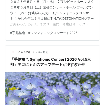
２０２６年５月４日（月・祝） 文京シビックホール ２０
「かっぱえびせん」（カルビー・終了）
２６年５月９日（土）京都コンサートホール ゴールデン
「MATCH」（大塚食品）
ウイークにはお馴染みとなったシンフォニックコンサー
「クノール(R)カップスープ」（味の素）
ト しかし今年は５月１日にT.N.TのDETONATIONツアー
が終わったばかり。その３日後に、今度はオーケストラ
連載
をバックに歌うって……正直、ロックで最高に気分の上が
#
手越祐也
#
シンフォニックコンサート2026
ったあとにオーケストラってどうよ…と思う自分がいた
「蹴球王にオレはなる！」（ワールドサッカーキン
のは正直なところ。でも手越君はやっぱり、そんな舐め
グ）
た私の心をあっさりと搔っ攫っていった。 今回、東京は
•
いつものオペラシティコンサートホールが改修中のた
にゃんの日々
3ヶ月前
ドラマ
め、文京シビックホールでの開催（地下鉄の駅から直結
「手越祐也 Symphonic Concert 2026 Vol.5京
で行きやすかった）。 そして…
都」テゴにゃんのアップデートが凄すぎた件
「15歳のブルース」（2005年フジテレビ系）
「劇団演技者 家が遠い」（2005年フジテレビ系）
「ガチバカ！」（2006年1月期TBS系）
「
マイ★ボス マイ★ヒーロー
」（2006年7月期日
テレ系）
「氷点」（2006年11月・2夜連続放送スペシャルド
ラマテレ朝系）