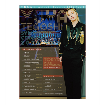
舞台
手越祐也のワンマンRADIO SHOW「
テゴラジ
」
（2007/7/27〜31）グローブ座
DREAM BOYS（2009/9/4〜26）帝国劇場
（2009/10/13〜25）梅田芸術劇場
ラジオ
NEWS手越祐也のWhat A Wonderful Music！
（NACK5・終了）
CM（個人）
「とんがりコーン」（ハウス食品・終了）※今井翼と
共演
「バーモントカレー」（ハウス食品・終了）
「ポケモン」（任天堂・終了）