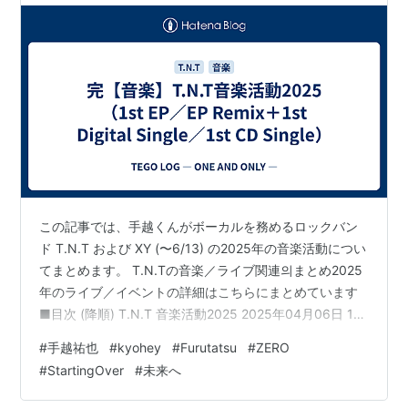
この記事では、手越くんがボーカルを務めるロックバン
ド T.N.T および XY (〜6/13) の2025年の音楽活動につい
てまとめます。 T.N.Tの音楽／ライブ関連의まとめ2025
年のライブ／イベントの詳細はこちらにまとめています
■目次 (降順) T.N.T 音楽活動2025 2025年04月06日 1st
EP「ZERO」 ■音楽配信サービス一覧 ■発信情報 SNS
#
手越祐也
#
kyohey
#
Furutatsu
#
ZERO
▼「バズリズム02」出演 ▼ 情報解禁 ▼ リリース ▼ ア
#
StartingOver
#
未来へ
ー写撮影 ▼ チャートインのお知らせ メディア ▼「バズ
リズム02」出演 ▼1st EP「ZERO」リリース情報解禁