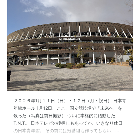
２０２６年1月１１日（日）・１２日（月・祝日） 日本青
年館ホール 1月12日、ここ、国立競技場で「未来へ」を
歌った（写真は前日撮影） ついに本格的に始動した
T.N.T。 日本テレビの後押しもあってか、いきなり休日
の日本青年館。 その前には冠番組も作ってもらい、
HULUの手越君出演ドラマ『僕たちん家』のスピンオフの