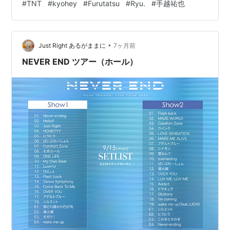
#
TNT
#
kyohey
#
Furutatsu
#
Ryu.
#
手越祐也
主題歌、そして『未来へ』が高校サッカー選手権のテー
マソングに選ばれたりと、大躍進の年末年始。 昨年は何
回か、フェスの出演を見に行ったが、30分ぐらいだし、
•
手越君の歌声に変わりはないし、悪くないねぐらいの感
Just Right あるがままに
7ヶ月前
想だったのに、ソロのライブの興奮はぜんぜん違った！
NEVER END ツアー（ホール）
（フェスで得た経験で見せ方、聞か…