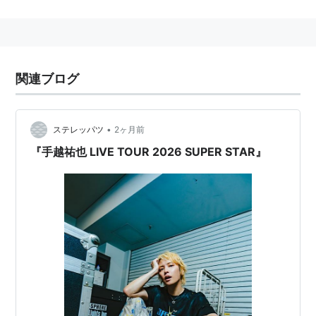
プロフィール
生年月日：1987年11月11日
出身：神奈川県横浜市
血液型：B型
関連ブログ
身長：170cm
体重：53kg
•
ステレッパツ
2ヶ月前
足のサイズ：25.5cm
『手越祐也 LIVE TOUR 2026 SUPER STAR』
BWH：82・67・84
（以上ポポロ2007年10月号より）
早稲田大学人間科学部人間情報科学科（通信課程）に在
学中。
一人っ子。左利き。
母親思いで愛犬・ティニーちゃん（パピヨン）・スカル
ちゃん（ティーカッププードル）を溺愛している。