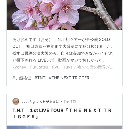
あけおめです（おそ） T.N.T 初ツアーが全公演 SOLD
OUT 、初日東京～福岡まで大盛況にて駆け抜けました。
残すは最終公演大阪のみ。自分は参加できなかったけれ
ど投下される LIVEレポ、動画がマジで嬉しかった。
kyohey、Furutatsu、Ryu、Yuya が奏でる音の世界が好
きすぎる。最終公演では何か嬉しい発表があるかな。新
#
手越祐也
#
TNT
#
THE NEXT TRIGGER
曲を凄い速さでレコしてるらしいから期待が高まりま
す。 この出逢いは奇跡 手越くんの個性って、際立ってい
るし、唯一無二だし、どうしても目立ってしまう。周り
•
が霞んでしまう。なのに、kyohey 、 Furutatsu 、 Ryu
Just Right あるがままに
7ヶ月前
は負けてないんですよ。もちろん3人…
T.N.T １st LIVE TOUR『ＴＨＥ ＮＥＸＴ ＴＲ
ＩＧＧＥＲ』