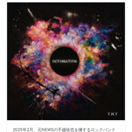
この商品を含むブログ (53件) を見る
*
リスト
：
リスト::ジャニーズ関連キーワード//人名
2025年2月、元NEWSの手越祐也を擁するロックバンド