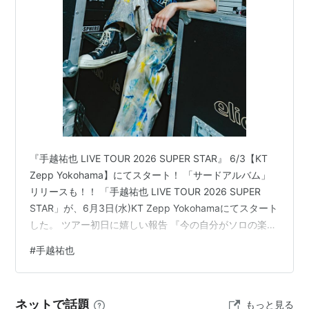
NEWSのメンバーからは、「悪気のない自己中」「常に
上から目線」と言われている。
サッカー・フットサルが趣味で、どんなに仕事が忙しく
ても、週2〜3日はボールを蹴っている。
映画
「疾走」（主演）
『手越祐也 LIVE TOUR 2026 SUPER STAR』 6/3【KT
Zepp Yokohama】にてスタート！ 「サードアルバム」
2005年12月17日、シネスイッチ銀座を始めとする全国
リリースも！！ 「手越祐也 LIVE TOUR 2026 SUPER
の映画館で公開開始。
STAR」が、6月3日(水)KT Zepp Yokohamaにてスタート
この作品は第1回ニュー・モントリオール国際映画祭コ
した。 ツアー初日に嬉しい報告 『今の自分がソロの楽曲
ンペディション部門に正式招待され、監督・
SABU
や共
を歌うとどうなるのか自分でも楽しみです』と、本人自
#
手越祐也
演者の
韓英恵
らと共に同映画祭に出席。
身が語ったそのツアー初日のステージで嬉しい報告が！
待望となる手越祐也サードアルバムのリリースが、自身
「ハッピー フィート」（主演）
の口から発表された。 発売は8月26日(水)、CD+DVD、
ネットで話題
もっと見る
CD ONLYの2形態でのリリースとなり、既に予約…