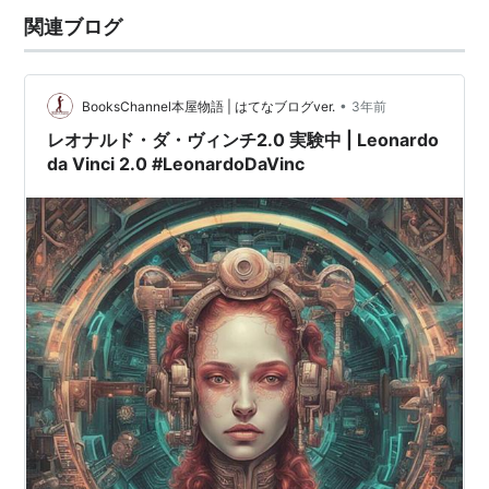
関連ブログ
•
BooksChannel本屋物語 | はてなブログver.
3年前
レオナルド・ダ・ヴィンチ2.0 実験中 | Leonardo
da Vinci 2.0 #LeonardoDaVinc