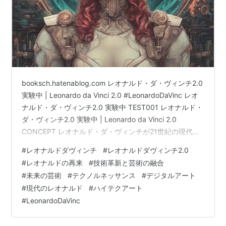
booksch.hatenablog.com レオナルド・ダ・ヴィンチ2.0
実験中 | Leonardo da Vinci 2.0 #LeonardoDaVinc レオ
ナルド・ダ・ヴィンチ2.0 実験中 TEST001 レオナルド・
ダ・ヴィンチ2.0 実験中 | Leonardo da Vinci 2.0
CONCEPT レオナルド・ダ・ヴィンチが21世紀の現代に
再誕し天才が甦る。21世紀に生まれたレオナルド・ダ・
#
レオナルドダヴィンチ
#
レオナルドダヴィンチ2.0
ヴィンチ2.0が、想像力の限界に挑む示唆に富んだ作品の
#
レオナルドの再来
#
技術革新と芸術の融合
数々。 Impressions during the experiment : 実験の過程
#
未来の芸術
#
テクノルネッサンス
#
デジタルアート
での感想 上のコンセプトを煮詰めて煮…
#
現代のレオナルド
#
ハイテクアート
#
LeonardoDaVinc