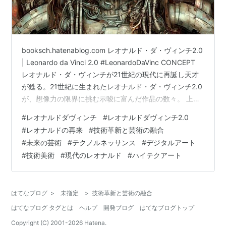
booksch.hatenablog.com レオナルド・ダ・ヴィンチ2.0
| Leonardo da Vinci 2.0 #LeonardoDaVinc CONCEPT
レオナルド・ダ・ヴィンチが21世紀の現代に再誕し天才
が甦る。21世紀に生まれたレオナルド・ダ・ヴィンチ2.0
が、想像力の限界に挑む示唆に富んだ作品の数々。 上の
コンセプトを煮詰めて煮詰めて、プロンプトに置き換え
#
レオナルドダヴィンチ
#
レオナルドダヴィンチ2.0
て現在 DaVinci 2.0 にAIと取り組んでいるのですが、AIと
#
レオナルドの再来
#
技術革新と芸術の融合
会話のようなものをしていると、もしも レオナルド・
#
未来の芸術
#
テクノルネッサンス
#
デジタルアート
ダ・ヴィンチが21世紀の現代に再誕したのならば、AIロ
#
技術美術
#
現代のレオナルド
#
ハイテクアート
ボット(AIアンドロイド )の作品に取り組…
はてなブログ
>
未指定
>
技術革新と芸術の融合
はてなブログ タグとは
ヘルプ
開発ブログ
はてなブログトップ
Copyright (C) 2001-
2026
Hatena.