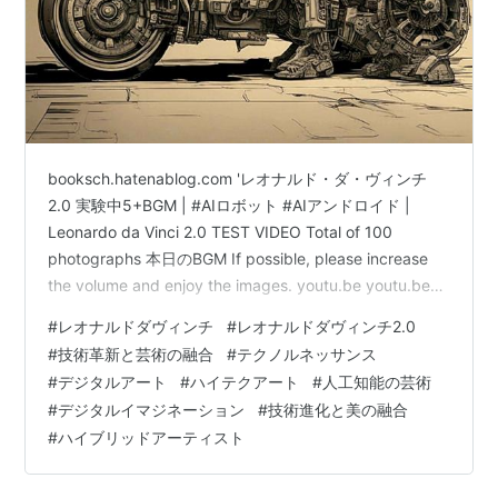
booksch.hatenablog.com 'レオナルド・ダ・ヴィンチ
2.0 実験中5+BGM | #AIロボット #AIアンドロイド |
Leonardo da Vinci 2.0 TEST VIDEO Total of 100
photographs 本日のBGM If possible, please increase
the volume and enjoy the images. youtu.be youtu.be
CONCEPT レオナルド・ダ・ヴィンチが21世紀の現代に
#
レオナルドダヴィンチ
#
レオナルドダヴィンチ2.0
再誕し天才が甦る。21世紀に生まれたレオナルド・ダ・
#
技術革新と芸術の融合
#
テクノルネッサンス
ヴィンチ2.0が、想像力の限界に挑む示唆に富んだ作品の
#
デジタルアート
#
ハイテクアート
#
人工知能の芸術
数々…
#
デジタルイマジネーション
#
技術進化と美の融合
#
ハイブリッドアーティスト