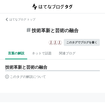
はてなブログ トップ
技術革新と芸術の融合
このタグでブログを書く
言葉の解説
ネットで話題
関連ブログ
技術革新と芸術の融合
このタグの解説について